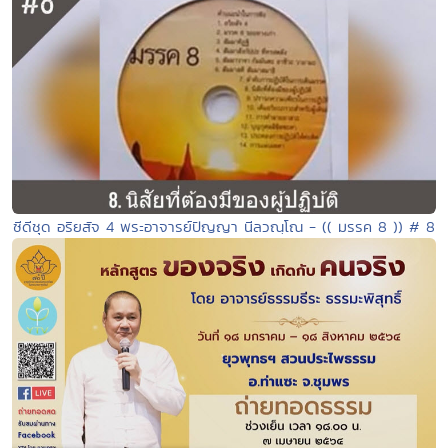
ซีดีชุด อริยสัจ 4 พระอาจารย์ปัญญา นีลวณฺโณ - (( มรรค 8 )) # 8