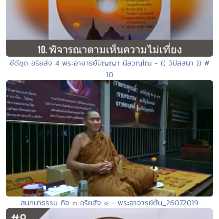
ซีดีชุด อริยสัจ 4 พระอาจารย์ปัญญา นีลวณฺโณ - (( วิปัสสนา )) #
10
สนทนาธรรม กิจ ๓ อริยสัจ ๔ - พระอาจารย์ต้น_26072019