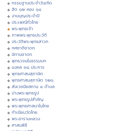
กรรมฐานประจำวันเกิด
ฮีต ๑๒ คอง ๑๔
งานบุญประจำปี
ประเพณีทั่วไทย
พระพุทธเจ้า
ภาพพระพุทธประวัติ
ประวัติพระพุทธสาวก
ทศชาติชาดก
นิทานชาดก
พุทธวจนในธรรมบท
มงคล ๓๘ ประการ
พุทธศาสนสุภาษิต
พุทธศาสนสุภาษิต ๖๒๑
สังเวชนียสถาน ๔ ตำบล
ปางพระพุทธรูป
พระพุทธรูปสำคัญ
พระพุทธศาสนาในไทย
ทำเนียบวัดไทย
พระอารามหลวง
ศาสนพิธี