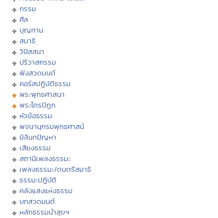
กรรม
ศีล
บุญทาน
สมาธิ
วิปัสสนา
ปริวาสกรรม
ฟังสวดมนต์
คอร์สปฏิบัติธรรม
พระพุทธศาสนา
พระไตรปิฏก
หัวข้อธรรม
พจนานุกรมพุทธศาสน์
มิลินทปัญหา
เสียงธรรม
สถานีเพลงธรรมะ
เพลงธรรมะ/ดนตรีสมาธิ
ธรรมะปฏิบัติ
คลังแสงแห่งธรรม
บทสวดมนต์
หลักธรรมนำสุขฯ