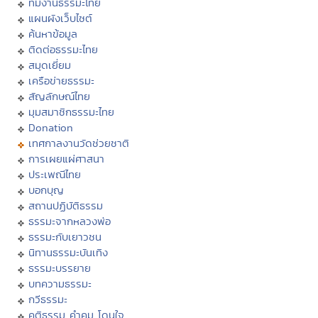
ทีมงานธรรมะไทย
แผนผังเว็บไซต์
ค้นหาข้อมูล
ติดต่อธรรมะไทย
สมุดเยี่ยม
เครือข่ายธรรมะ
สัญลักษณ์ไทย
มุมสมาชิกธรรมะไทย
Donation
เทศกาลงานวัดช่วยชาติ
การเผยแผ่ศาสนา
ประเพณีไทย
บอกบุญ
สถานปฏิบัติธรรม
ธรรมะจากหลวงพ่อ
ธรรมะกับเยาวชน
นิทานธรรมะบันเทิง
ธรรมะบรรยาย
บทความธรรมะ
กวีธรรมะ
คติธรรม คำคม โดนใจ