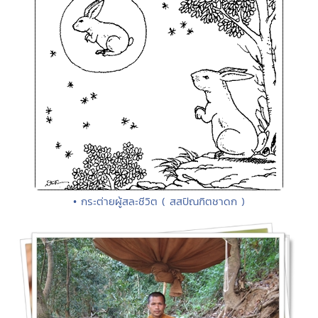
• กระต่ายผู้สละชีวิต ( สสปัณฑิตชาดก )