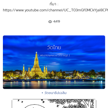
ที่มา :
https://www.youtube.com/channel/UC_T03mGf0MCkYjaI8CP
4,419
• วัดชนาธิปเฉลิม