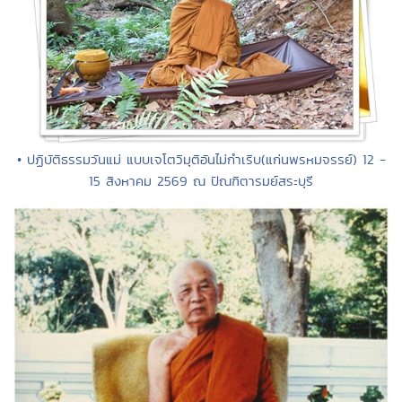
• ปฏิบัติธรรมวันแม่ แบบเจโตวิมุติอันไม่กำเริบ(แก่นพรหมจรรย์) 12 -
15 สิงหาคม 2569 ณ ปัณฑิตารมย์สระบุรี