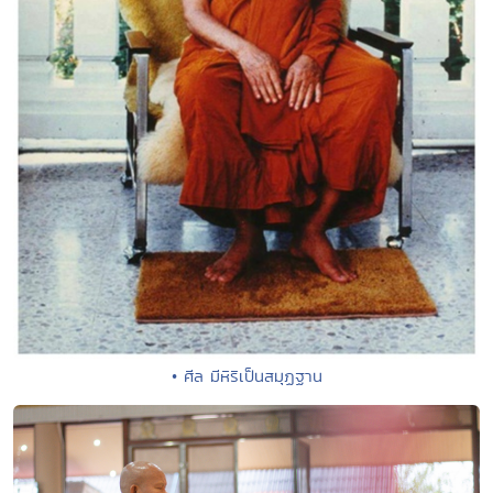
• ศีล มีหิริเป็นสมุฏฐาน