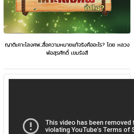
ญาติเคาะโลงศพ..สื่อความหมายแท้จริงคืออะไร? โดย หลวง
พ่อสุรศักดิ์ เขมรังสี