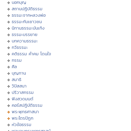
บอกบุญ
สถานปฏิบัติธรรม
ธรรมะจากหลวงพ่อ
ธรรมะกับเยาวชน
นิทานธรรมะบันเทิง
ธรรมะบรรยาย
บทความธรรมะ
กวีธรรมะ
คติธรรม คำคม โดนใจ
กรรม
ศีล
บุญทาน
สมาธิ
วิปัสสนา
ปริวาสกรรม
ฟังสวดมนต์
คอร์สปฏิบัติธรรม
พระพุทธศาสนา
พระไตรปิฏก
หัวข้อธรรม
พจนานุกรมพุทธศาสน์