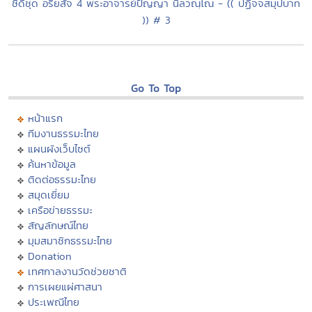
ซีดีชุด อริยสัจ 4 พระอาจารย์ปัญญา นีลวณฺโณ - (( ปฏิจจสมุปบาท
)) # 3
Go To Top
หน้าแรก
ทีมงานธรรมะไทย
แผนผังเว็บไซต์
ค้นหาข้อมูล
ติดต่อธรรมะไทย
สมุดเยี่ยม
เครือข่ายธรรมะ
สัญลักษณ์ไทย
มุมสมาชิกธรรมะไทย
Donation
เทศกาลงานวัดช่วยชาติ
การเผยแผ่ศาสนา
ประเพณีไทย