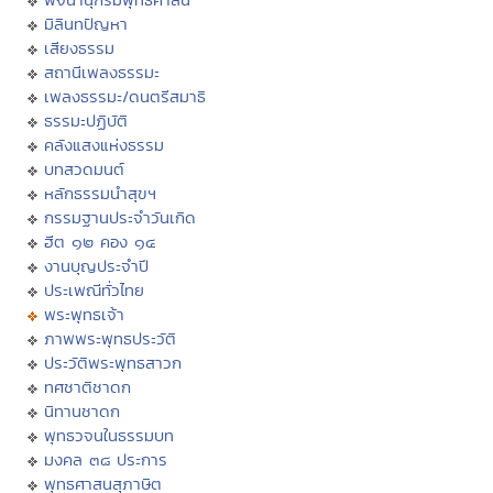
มิลินทปัญหา
เสียงธรรม
สถานีเพลงธรรมะ
เพลงธรรมะ/ดนตรีสมาธิ
ธรรมะปฏิบัติ
คลังแสงแห่งธรรม
บทสวดมนต์
หลักธรรมนำสุขฯ
กรรมฐานประจำวันเกิด
ฮีต ๑๒ คอง ๑๔
งานบุญประจำปี
ประเพณีทั่วไทย
พระพุทธเจ้า
ภาพพระพุทธประวัติ
ประวัติพระพุทธสาวก
ทศชาติชาดก
นิทานชาดก
พุทธวจนในธรรมบท
มงคล ๓๘ ประการ
พุทธศาสนสุภาษิต