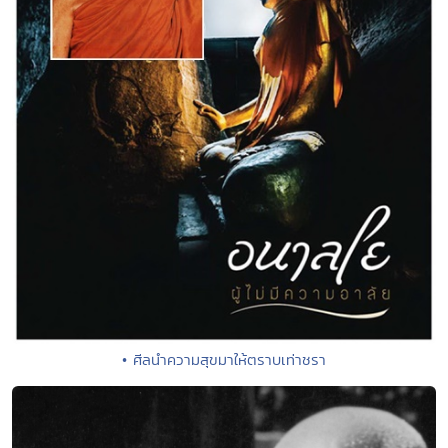
• ศีลนำความสุขมาให้ตราบเท่าชรา