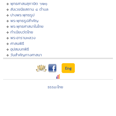
พุทธศาสนสุภาษิต ๖๒๑
สังเวชนียสถาน ๔ ตำบล
ปางพระพุทธรูป
พระพุทธรูปสำคัญ
พระพุทธศาสนาในไทย
ทำเนียบวัดไทย
พระอารามหลวง
ศาสนพิธี
อุปสมบทพิธี
วันสำคัญทางศาสนา
Eng
ธรรมะไทย