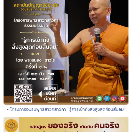
• โครงการอบรมพุทธสาวกสาวิกา “รู้การเข้าถึงสิ่งสูงสุดก่อนสิ้นลม”