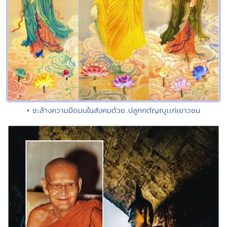
• ชะล้างความมืดมนในสังคมด้วย..ปลูกกตัญญูเเก่เยาวชน