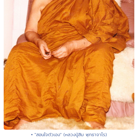
• "สอนใจตัวเอง" (หลวงปู่สิม พุทธาจาโร)