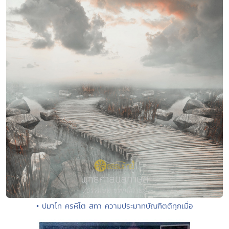
• ปมาโท ครหิโต สทา ความประมาทบัณฑิตติทุกเมื่อ