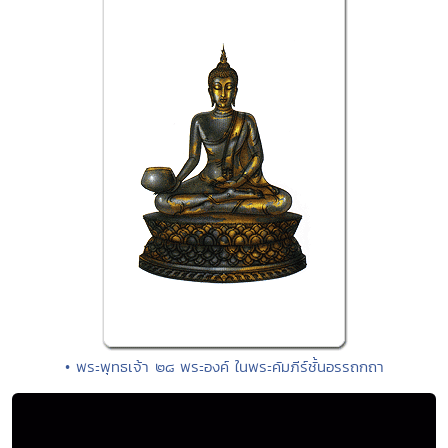
• พระพุทธเจ้า ๒๘ พระองค์ ในพระคัมภีร์ชั้นอรรถกถา