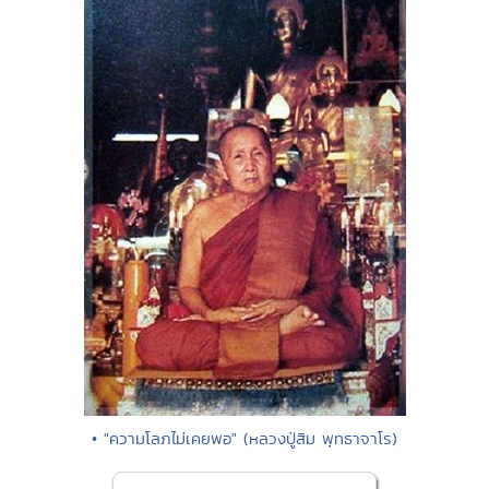
• "ความโลภไม่เคยพอ" (หลวงปู่สิม พุทธาจาโร)