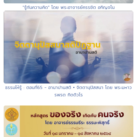
"รู้ทันความคิด" โดย พระอาจารย์ครรชิต อกิญจโน
ธรรมให้รู้ : ตอนที่65 - อานาปานสติ • จิตตานุปัสสนา โดย พระมหาว
รพรต กิตติวโร