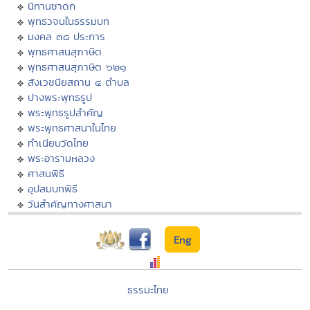
นิทานชาดก
พุทธวจนในธรรมบท
มงคล ๓๘ ประการ
พุทธศาสนสุภาษิต
พุทธศาสนสุภาษิต ๖๒๑
สังเวชนียสถาน ๔ ตำบล
ปางพระพุทธรูป
พระพุทธรูปสำคัญ
พระพุทธศาสนาในไทย
ทำเนียบวัดไทย
พระอารามหลวง
ศาสนพิธี
อุปสมบทพิธี
วันสำคัญทางศาสนา
Eng
ธรรมะไทย