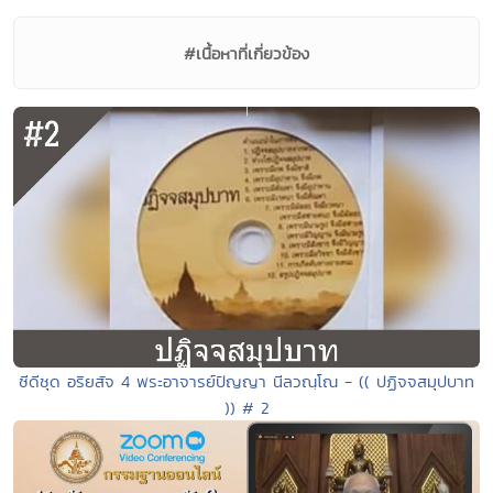
#เนื้อหาที่เกี่ยวข้อง
ซีดีชุด อริยสัจ 4 พระอาจารย์ปัญญา นีลวณฺโณ - (( ปฏิจจสมุปบาท
)) # 2