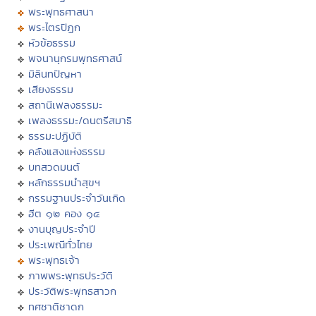
พระพุทธศาสนา
พระไตรปิฏก
หัวข้อธรรม
พจนานุกรมพุทธศาสน์
มิลินทปัญหา
เสียงธรรม
สถานีเพลงธรรมะ
เพลงธรรมะ/ดนตรีสมาธิ
ธรรมะปฏิบัติ
คลังแสงแห่งธรรม
บทสวดมนต์
หลักธรรมนำสุขฯ
กรรมฐานประจำวันเกิด
ฮีต ๑๒ คอง ๑๔
งานบุญประจำปี
ประเพณีทั่วไทย
พระพุทธเจ้า
ภาพพระพุทธประวัติ
ประวัติพระพุทธสาวก
ทศชาติชาดก