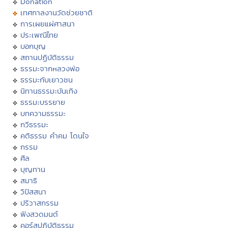
Donation
เทศกาลงานวัดช่วยชาติ
การเผยแผ่ศาสนา
ประเพณีไทย
บอกบุญ
สถานปฏิบัติธรรม
ธรรมะจากหลวงพ่อ
ธรรมะกับเยาวชน
นิทานธรรมะบันเทิง
ธรรมะบรรยาย
บทความธรรมะ
กวีธรรมะ
คติธรรม คำคม โดนใจ
กรรม
ศีล
บุญทาน
สมาธิ
วิปัสสนา
ปริวาสกรรม
ฟังสวดมนต์
คอร์สปฏิบัติธรรม