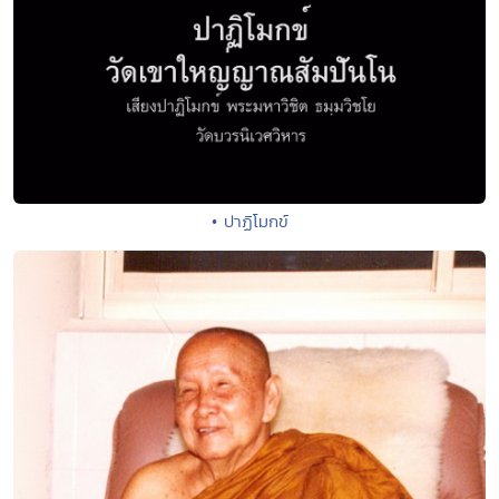
• ปาฏิโมกข์