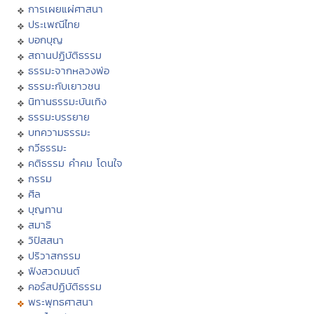
การเผยแผ่ศาสนา
ประเพณีไทย
บอกบุญ
สถานปฏิบัติธรรม
ธรรมะจากหลวงพ่อ
ธรรมะกับเยาวชน
นิทานธรรมะบันเทิง
ธรรมะบรรยาย
บทความธรรมะ
กวีธรรมะ
คติธรรม คำคม โดนใจ
กรรม
ศีล
บุญทาน
สมาธิ
วิปัสสนา
ปริวาสกรรม
ฟังสวดมนต์
คอร์สปฏิบัติธรรม
พระพุทธศาสนา