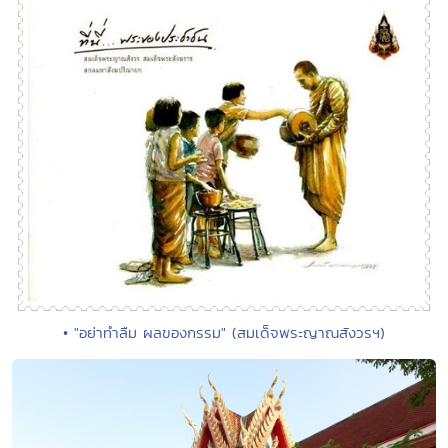
• "อย่าทำลืม ผลของกรรม" (สมเด็จพระญาณสังวรฯ)