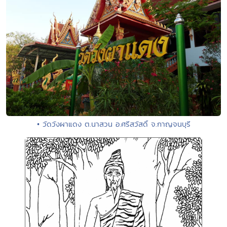
• วัดวังผาแดง ต.นาสวน อ.ศรีสวัสดิ์ จ.กาญจนบุรี