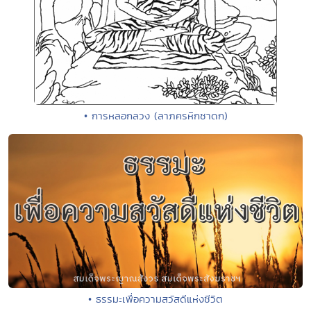
• การหลอกลวง (ลาภครหิกชาดก)
• ธรรมะเพื่อความสวัสดีแห่งชีวิต