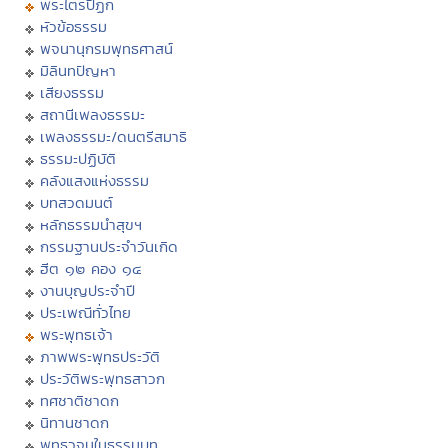
พระไตรปิฏก
หัวข้อธรรม
พจนานุกรมพุทธศาสน์
มิลินทปัญหา
เสียงธรรม
สถานีเพลงธรรมะ
เพลงธรรมะ/ดนตรีสมาธิ
ธรรมะปฏิบัติ
คลังแสงแห่งธรรม
บทสวดมนต์
หลักธรรมนำสุขฯ
กรรมฐานประจำวันเกิด
ฮีต ๑๒ คอง ๑๔
งานบุญประจำปี
ประเพณีทั่วไทย
พระพุทธเจ้า
ภาพพระพุทธประวัติ
ประวัติพระพุทธสาวก
ทศชาติชาดก
นิทานชาดก
พุทธวจนในธรรมบท