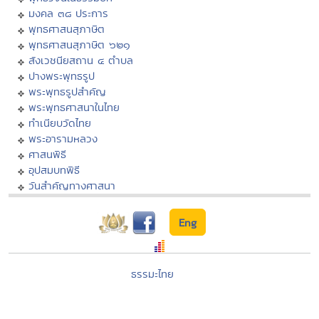
มงคล ๓๘ ประการ
พุทธศาสนสุภาษิต
พุทธศาสนสุภาษิต ๖๒๑
สังเวชนียสถาน ๔ ตำบล
ปางพระพุทธรูป
พระพุทธรูปสำคัญ
พระพุทธศาสนาในไทย
ทำเนียบวัดไทย
พระอารามหลวง
ศาสนพิธี
อุปสมบทพิธี
วันสำคัญทางศาสนา
Eng
ธรรมะไทย