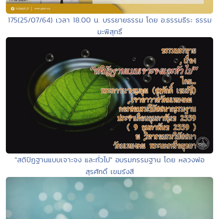
175(25/07/64) เวลา 18.00 น. บรรยายธรรม โดย อ.ธรรมธีระ ธรรม
มะพิสุทธิ์
"สติปัฏฐานแบบเจาะจง และทั่วไป" อบรมกรรมฐาน โดย หลวงพ่อ
สุรศักดิ์ เขมรังสี