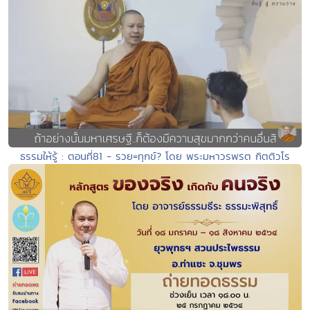
ธรรมให้รู้ : ตอนที่81 - รวย=ทุกข์? โดย พระมหาวรพรต กิตติวโร