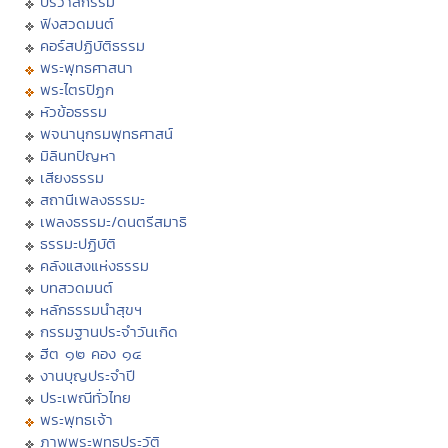
ปริวาสกรรม
ฟังสวดมนต์
คอร์สปฏิบัติธรรม
พระพุทธศาสนา
พระไตรปิฏก
หัวข้อธรรม
พจนานุกรมพุทธศาสน์
มิลินทปัญหา
เสียงธรรม
สถานีเพลงธรรมะ
เพลงธรรมะ/ดนตรีสมาธิ
ธรรมะปฏิบัติ
คลังแสงแห่งธรรม
บทสวดมนต์
หลักธรรมนำสุขฯ
กรรมฐานประจำวันเกิด
ฮีต ๑๒ คอง ๑๔
งานบุญประจำปี
ประเพณีทั่วไทย
พระพุทธเจ้า
ภาพพระพุทธประวัติ