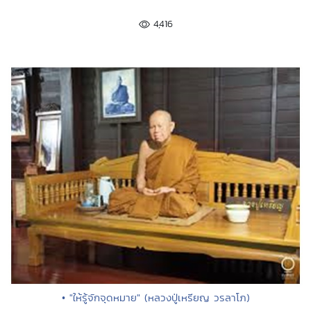
4,416
• "ให้รู้จักจุดหมาย" (หลวงปู่เหรียญ วรลาโภ)