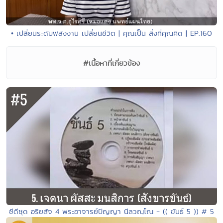
• เปลี่ยนระดับพลังงาน เปลี่ยนชีวิต | คุณเป็น สิ่งที่คุณคิด | EP.160
#เนื้อหาที่เกี่ยวข้อง
ซีดีชุด อริยสัจ 4 พระอาจารย์ปัญญา นีลวณฺโณ - (( ขันธ์ 5 )) # 5