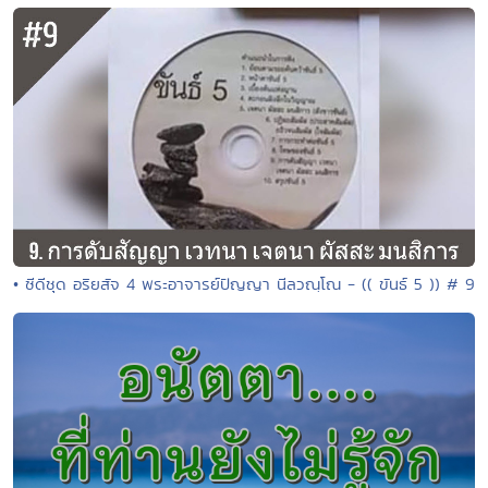
• ซีดีชุด อริยสัจ 4 พระอาจารย์ปัญญา นีลวณฺโณ - (( ขันธ์ 5 )) # 9