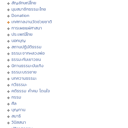
สัญลักษณ์ไทย
มุมสมาชิกธรรมะไทย
Donation
เทศกาลงานวัดช่วยชาติ
การเผยแผ่ศาสนา
ประเพณีไทย
บอกบุญ
สถานปฏิบัติธรรม
ธรรมะจากหลวงพ่อ
ธรรมะกับเยาวชน
นิทานธรรมะบันเทิง
ธรรมะบรรยาย
บทความธรรมะ
กวีธรรมะ
คติธรรม คำคม โดนใจ
กรรม
ศีล
บุญทาน
สมาธิ
วิปัสสนา