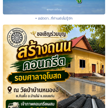
• อนัตตา...ที่ท่านยังไม่รู้จัก