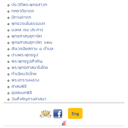
ประวัติพระพุทธสาวก
ทศชาติชาดก
นิทานชาดก
พุทธวจนในธรรมบท
มงคล ๓๘ ประการ
พุทธศาสนสุภาษิต
พุทธศาสนสุภาษิต ๖๒๑
สังเวชนียสถาน ๔ ตำบล
ปางพระพุทธรูป
พระพุทธรูปสำคัญ
พระพุทธศาสนาในไทย
ทำเนียบวัดไทย
พระอารามหลวง
ศาสนพิธี
อุปสมบทพิธี
วันสำคัญทางศาสนา
Eng