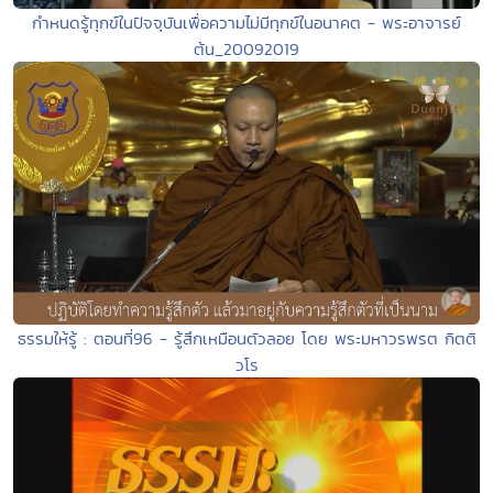
กำหนดรู้ทุกข์ในปัจจุบันเพื่อความไม่มีทุกข์ในอนาคต - พระอาจารย์
ต้น_20092019
ธรรมให้รู้ : ตอนที่96 - รู้สึกเหมือนตัวลอย โดย พระมหาวรพรต กิตติ
วโร