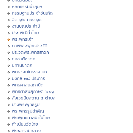
หลักธรรมนำสุขฯ
กรรมฐานประจำวันเกิด
ฮีต ๑๒ คอง ๑๔
งานบุญประจำปี
ประเพณีทั่วไทย
พระพุทธเจ้า
ภาพพระพุทธประวัติ
ประวัติพระพุทธสาวก
ทศชาติชาดก
นิทานชาดก
พุทธวจนในธรรมบท
มงคล ๓๘ ประการ
พุทธศาสนสุภาษิต
พุทธศาสนสุภาษิต ๖๒๑
สังเวชนียสถาน ๔ ตำบล
ปางพระพุทธรูป
พระพุทธรูปสำคัญ
พระพุทธศาสนาในไทย
ทำเนียบวัดไทย
พระอารามหลวง