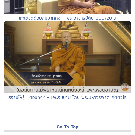
แก้ไขจิตด้วยสัมมาทิฏฐิ - พระอาจารย์ต้น_30072019
ธรรมให้รู้ : ตอนที่42 - แพะรับบาป โดย พระมหาวรพรต กิตติวโร
Go To Top