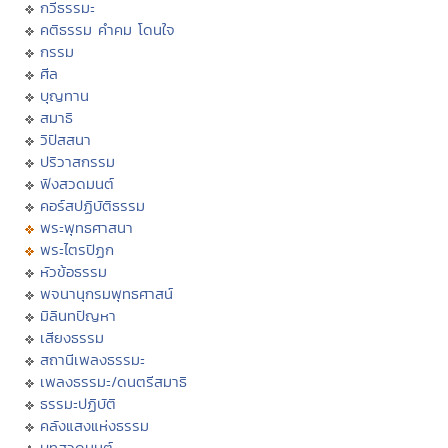
กวีธรรมะ
คติธรรม คำคม โดนใจ
กรรม
ศีล
บุญทาน
สมาธิ
วิปัสสนา
ปริวาสกรรม
ฟังสวดมนต์
คอร์สปฏิบัติธรรม
พระพุทธศาสนา
พระไตรปิฏก
หัวข้อธรรม
พจนานุกรมพุทธศาสน์
มิลินทปัญหา
เสียงธรรม
สถานีเพลงธรรมะ
เพลงธรรมะ/ดนตรีสมาธิ
ธรรมะปฏิบัติ
คลังแสงแห่งธรรม
บทสวดมนต์