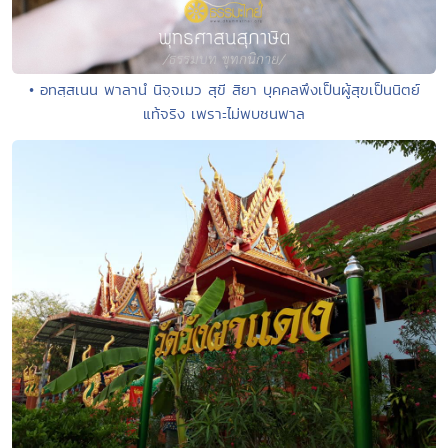
• อทสฺสเนน พาลานํ นิจฺจเมว สุขี สิยา บุคคลพึงเป็นผู้สุขเป็นนิตย์
แท้จริง เพราะไม่พบชนพาล