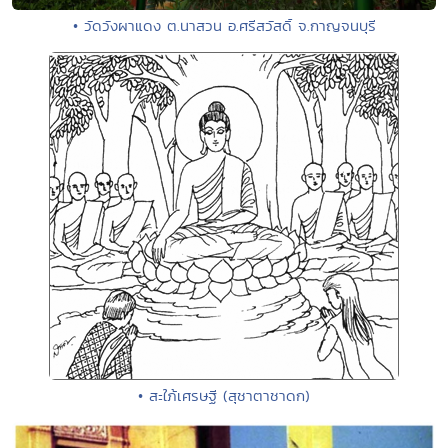
• วัดวังผาแดง ต.นาสวน อ.ศรีสวัสดิ์ จ.กาญจนบุรี
• สะใภ้เศรษฐี (สุชาตาชาดก)