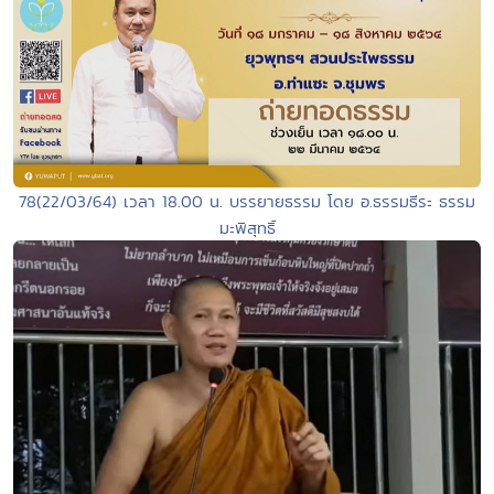
78(22/03/64) เวลา 18.00 น. บรรยายธรรม โดย อ.ธรรมธีระ ธรรม
มะพิสุทธิ์