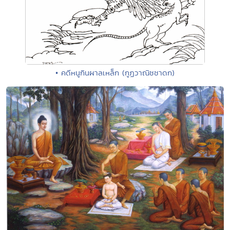
• คดีหนูกินผาลเหล็ก (กูฏวาณิชชาดก)