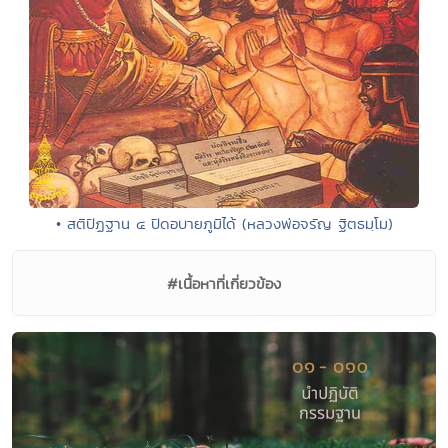
• สติปัฏฐาน ๔ ปิดอบายภูมิได้ ​(หลวงพ่อจรัญ ฐิตธมฺโม)
#เนื้อหาที่เกี่ยวข้อง