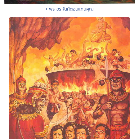
• พระอรหันห์ตอบแทนคุณ