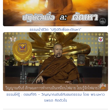
ธรรมนำชีวิต "ปฏิบัติเพื่อละตัณหา"
ธรรมให้รู้ : ตอนที่95 - วิญญาณขันธ์กับอมตธรรม โดย พระมหาว
รพรต กิตติวโร