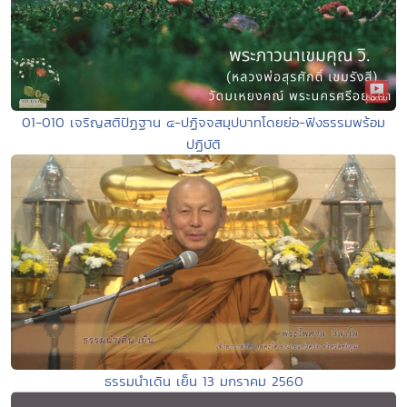
01-010 เจริญสติปัฏฐาน ๔-ปฏิจจสมุปบาทโดยย่อ-ฟังธรรมพร้อม
ปฏิบัติ
ธรรมนำเดิน เย็น 13 มกราคม 2560