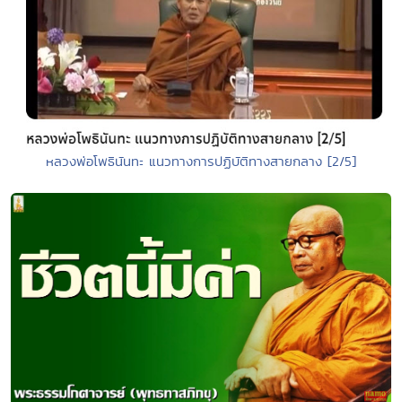
หลวงพ่อโพธินันทะ แนวทางการปฏิบัติทางสายกลาง [2/5]