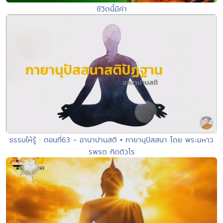
ชีวิตนี้มีค่า
ธรรมให้รู้ : ตอนที่63 - อานาปานสติ • กายานุปัสสนา โดย พระมหาว
รพรต กิตติวโร