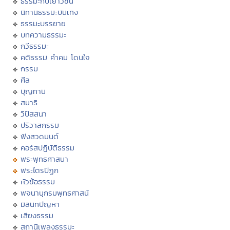
ธรรมะกับเยาวชน
นิทานธรรมะบันเทิง
ธรรมะบรรยาย
บทความธรรมะ
กวีธรรมะ
คติธรรม คำคม โดนใจ
กรรม
ศีล
บุญทาน
สมาธิ
วิปัสสนา
ปริวาสกรรม
ฟังสวดมนต์
คอร์สปฏิบัติธรรม
พระพุทธศาสนา
พระไตรปิฏก
หัวข้อธรรม
พจนานุกรมพุทธศาสน์
มิลินทปัญหา
เสียงธรรม
สถานีเพลงธรรมะ