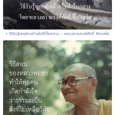
• วิธีรับรู้ทุกอย่างด้วยใจที่เป็นกลาง - หลวงตาณรงค์ศักดิ์ ขีณาลโย