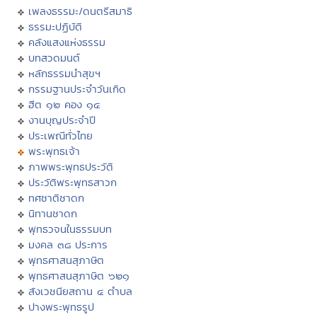
เพลงธรรมะ/ดนตรีสมาธิ
ธรรมะปฏิบัติ
คลังแสงแห่งธรรม
บทสวดมนต์
หลักธรรมนำสุขฯ
กรรมฐานประจำวันเกิด
ฮีต ๑๒ คอง ๑๔
งานบุญประจำปี
ประเพณีทั่วไทย
พระพุทธเจ้า
ภาพพระพุทธประวัติ
ประวัติพระพุทธสาวก
ทศชาติชาดก
นิทานชาดก
พุทธวจนในธรรมบท
มงคล ๓๘ ประการ
พุทธศาสนสุภาษิต
พุทธศาสนสุภาษิต ๖๒๑
สังเวชนียสถาน ๔ ตำบล
ปางพระพุทธรูป