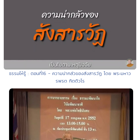
ธรรมให้รู้ : ตอนที่16 - ความน่ากลัวของสังสารวัฏ โดย พระมหาว
รพรต กิตติวโร