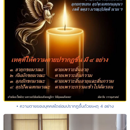
• ความตายของบุคคลใดย่อมปรากฏขึ้นด้วยเหตุ 4 อย่าง