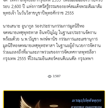
จัด "เทศกาลพุทธลีลากรุงเทพ 2555" เพื่อเฉลิมฉลองวาระครบ
รอบ 2,600 ปี แห่งการตรัสรู้ธรรมขององค์สมเด็จพระสัมมาสัม
พุทธเจ้า ในวันวิสาขบูชาปีพุทธศักราช 2555
นายเสนาะ อูนากูล รองประธานกรรมการมูลนิธิหอ
จดหมายเหตุพุทธทาส อินทปัญโญ ในฐานะประธานจัดงาน
พร้อมด้วย น.พ.บัญชา พงษ์พานิช กรรมการและเลขานุการ
มูลนิธิหอจดหมายเหตุพุทธทาสฯ ในฐานะผู้อำนวยการจัดงาน
ร่วมแถลงถึงที่มาและภาพรวมของการจัดเทศกาลพุทธลีลา
กรุงเทพ 2555 ที่โรงแรมอินเตอร์คอนติเนนตัล กรุงเทพฯ
3,587