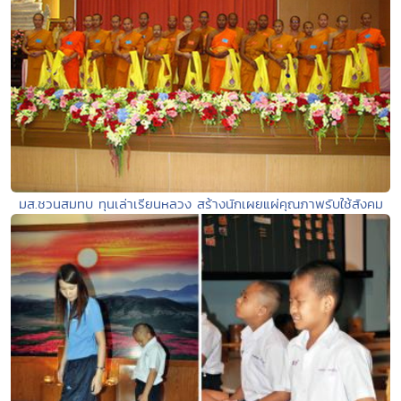
มส.ชวนสมทบ ทุนเล่าเรียนหลวง สร้างนักเผยแผ่คุณภาพรับใช้สังคม