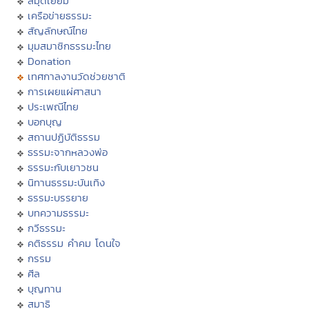
สมุดเยี่ยม
เครือข่ายธรรมะ
สัญลักษณ์ไทย
มุมสมาชิกธรรมะไทย
Donation
เทศกาลงานวัดช่วยชาติ
การเผยแผ่ศาสนา
ประเพณีไทย
บอกบุญ
สถานปฏิบัติธรรม
ธรรมะจากหลวงพ่อ
ธรรมะกับเยาวชน
นิทานธรรมะบันเทิง
ธรรมะบรรยาย
บทความธรรมะ
กวีธรรมะ
คติธรรม คำคม โดนใจ
กรรม
ศีล
บุญทาน
สมาธิ