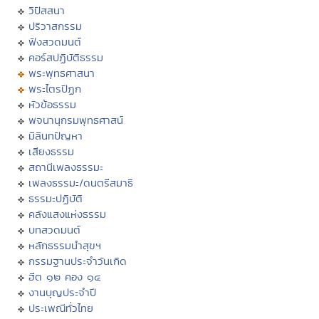
วิปัสสนา
ปริวาสกรรม
ฟังสวดมนต์
คอร์สปฏิบัติธรรม
พระพุทธศาสนา
พระไตรปิฏก
หัวข้อธรรม
พจนานุกรมพุทธศาสน์
มิลินทปัญหา
เสียงธรรม
สถานีเพลงธรรมะ
เพลงธรรมะ/ดนตรีสมาธิ
ธรรมะปฏิบัติ
คลังแสงแห่งธรรม
บทสวดมนต์
หลักธรรมนำสุขฯ
กรรมฐานประจำวันเกิด
ฮีต ๑๒ คอง ๑๔
งานบุญประจำปี
ประเพณีทั่วไทย