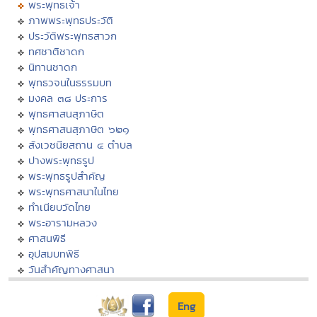
พระพุทธเจ้า
ภาพพระพุทธประวัติ
ประวัติพระพุทธสาวก
ทศชาติชาดก
นิทานชาดก
พุทธวจนในธรรมบท
มงคล ๓๘ ประการ
พุทธศาสนสุภาษิต
พุทธศาสนสุภาษิต ๖๒๑
สังเวชนียสถาน ๔ ตำบล
ปางพระพุทธรูป
พระพุทธรูปสำคัญ
พระพุทธศาสนาในไทย
ทำเนียบวัดไทย
พระอารามหลวง
ศาสนพิธี
อุปสมบทพิธี
วันสำคัญทางศาสนา
Eng