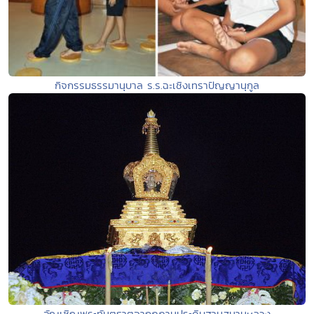
กิจกรรมธรรมานุบาล ร.ร.ฉะเชิงเทราปัญญานุกูล
อัญเชิญพระทันตธาตุจากภูฏานประดิษฐานสนามหลวง