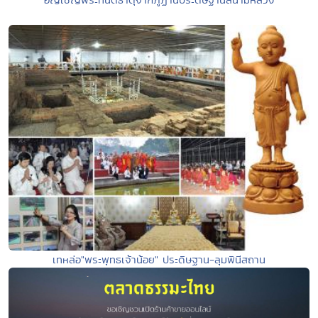
เทหล่อ"พระพุทธเจ้าน้อย" ประดิษฐาน-ลุมพินีสถาน