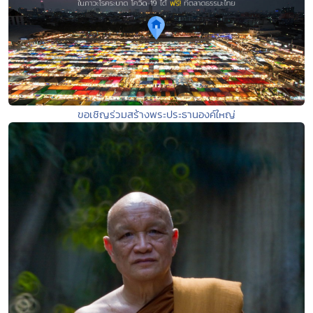
ขอเชิญร่วมสร้างพระประธานองค์ใหญ่