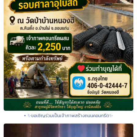
• ✨ขอเชิญร่วมเป็นเจ้าภาพสร้างถนนคอนกรีต✨