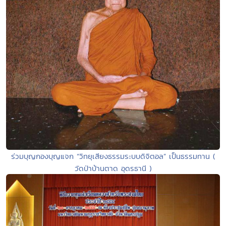
ร่วมบุญกองบุญแจก “วิทยุเสียงธรรมระบบดิจิตอล” เป็นธรรมทาน (
วัดป่าบ้านตาด อุดรธานี )