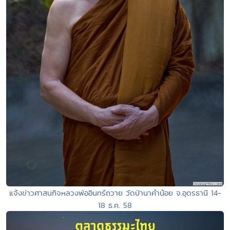
แจ้งข่าวศาสนกิจหลวงพ่ออินทร์ถวาย วัดป่านาคำน้อย จ.อุดรธานี 14-
18 ธ.ค. 58