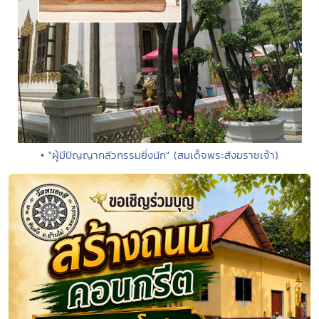
• "ผู้มีปัญญากลัวกรรมยิ่งนัก" (สมเด็จพระสังฆราชเจ้า)