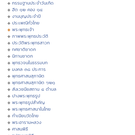
กรรมฐานประจำวันเกิด
ฮีต ๑๒ คอง ๑๔
งานบุญประจำปี
ประเพณีทั่วไทย
พระพุทธเจ้า
ภาพพระพุทธประวัติ
ประวัติพระพุทธสาวก
ทศชาติชาดก
นิทานชาดก
พุทธวจนในธรรมบท
มงคล ๓๘ ประการ
พุทธศาสนสุภาษิต
พุทธศาสนสุภาษิต ๖๒๑
สังเวชนียสถาน ๔ ตำบล
ปางพระพุทธรูป
พระพุทธรูปสำคัญ
พระพุทธศาสนาในไทย
ทำเนียบวัดไทย
พระอารามหลวง
ศาสนพิธี