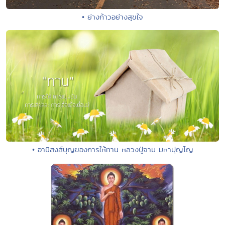
• ย่างก้าวอย่างสุขใจ
• อานิสงส์บุญของการให้ทาน หลวงปู่จาม มหาปุญโญ