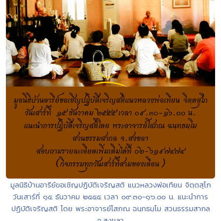
มูลนิธิบ้านอารีย์ขอเชิญปฏิบัติเจริญสติ แนวหลวงพ่อเทียน จิตฺตสุโภ
วันเสาร์ที่ ๑๕ ธันวาคม ๒๕๕๕ เวลา ๐๙.๓๐-๑๖.๐๐ น. แนะนำการ
ปฏิบัติเจริญสติ โดย พระอาจารย์โสภณ ฉนฺทธมฺโม สวนธรรมสากล
จ.สงขลา