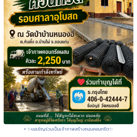
• ✨ขอเชิญร่วมเป็นเจ้าภาพสร้างถนนคอนกรีต✨