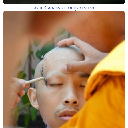
สุรินทร์ จัดสรรงบ1ล้านบูรณะ50วัด