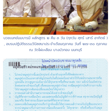
บวชเนกขัมมบารมี หลักสูตร ๒ คืน ๓ วัน (ทุกวัน ศุกร์ เสาร์ อาทิตย์ )
, อบรมปฏิบัติธรรมวิปัสสนาประจำเดือนตุลาคม วันที่ ๒๗-๓๐ ตุลาคม
ณ วัดไผ่เหลือง บางบัวทอง นนทบุรี