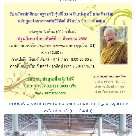
สถาบันพลังจิตตานุภาพ เปิดรับนักศึกษาหลักสูตรครูสมาธิรุ่นที่ ๓๓
พลังแห่งฤทธิ์ (เตตติงสโม)