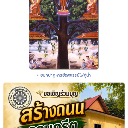
• ยมกปาฏิหาริย์อัศจรรย์ไฟคู่น้ำ