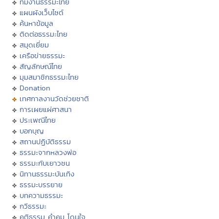
ทีมงานธรรมะไทย
แผนผังเว็บไซต์
ค้นหาข้อมูล
ติดต่อธรรมะไทย
สมุดเยี่ยม
เครือข่ายธรรมะ
สัญลักษณ์ไทย
มุมสมาชิกธรรมะไทย
Donation
เทศกาลงานวัดช่วยชาติ
การเผยแผ่ศาสนา
ประเพณีไทย
บอกบุญ
สถานปฏิบัติธรรม
ธรรมะจากหลวงพ่อ
ธรรมะกับเยาวชน
นิทานธรรมะบันเทิง
ธรรมะบรรยาย
บทความธรรมะ
กวีธรรมะ
คติธรรม คำคม โดนใจ