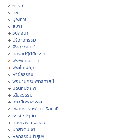
กรรม
ศีล
บุญทาน
สมาธิ
วิปัสสนา
ปริวาสกรรม
ฟังสวดมนต์
คอร์สปฏิบัติธรรม
พระพุทธศาสนา
พระไตรปิฏก
หัวข้อธรรม
พจนานุกรมพุทธศาสน์
มิลินทปัญหา
เสียงธรรม
สถานีเพลงธรรมะ
เพลงธรรมะ/ดนตรีสมาธิ
ธรรมะปฏิบัติ
คลังแสงแห่งธรรม
บทสวดมนต์
หลักธรรมนำสุขฯ