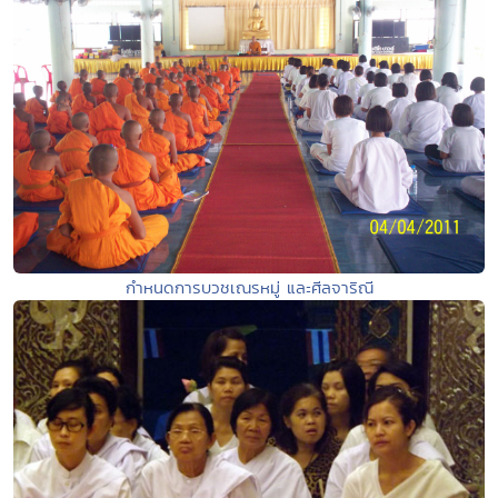
กำหนดการบวชเณรหมู่ และศีลจาริณี