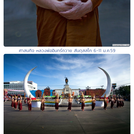
ศาสนกิจ หลวงพ่ออินทร์ถวาย สันตุสสโก 6-11 ม.ค.59