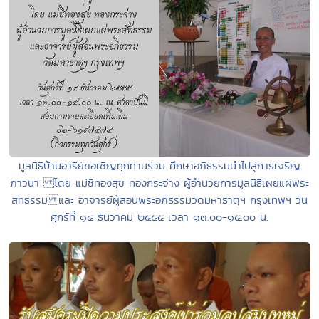
มูลนิธิบ้านอารีย์ขอเชิญทุกท่านร่วม ศึกษาอภิธรรมนำไปสู่การเจริญ
ภาวนา โดย แม่ชีทองสุข ทองกระจ่าง ผู้อำนวยการมูลนิธิเผยแผ่พระ
สัทธรรม และ อาจารย์ผู้สอนพระอภิธรรมวัดมหาธาตุฯ กรุงเทพฯ วัน
ศุกร์ที่ ๑๔ ธันวาคม ๒๕๕๕ เวลา ๑๓.๐๐-๑๕.๐๐ น.