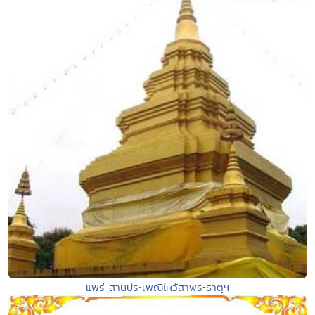
แพร่ สานประเพณีไหว้สาพระธาตุฯ