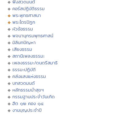
ฟังสวดมนต์
คอร์สปฏิบัติธรรม
พระพุทธศาสนา
พระไตรปิฏก
หัวข้อธรรม
พจนานุกรมพุทธศาสน์
มิลินทปัญหา
เสียงธรรม
สถานีเพลงธรรมะ
เพลงธรรมะ/ดนตรีสมาธิ
ธรรมะปฏิบัติ
คลังแสงแห่งธรรม
บทสวดมนต์
หลักธรรมนำสุขฯ
กรรมฐานประจำวันเกิด
ฮีต ๑๒ คอง ๑๔
งานบุญประจำปี
ประเพณีทั่วไทย
พระพุทธเจ้า
ภาพพระพุทธประวัติ
ประวัติพระพุทธสาวก