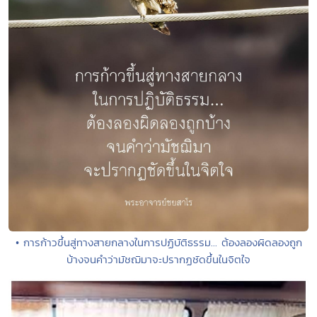
• การก้าวขึ้นสู่ทางสายกลางในการปฏิบัติธรรม... ต้องลองผิดลองถูก
บ้างจนคำว่ามัชฌิมาจะปรากฏชัดขึ้นในจิตใจ