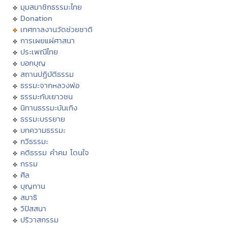
มุมสมาชิกธรรมะไทย
Donation
เทศกาลงานวัดช่วยชาติ
การเผยแผ่ศาสนา
ประเพณีไทย
บอกบุญ
สถานปฏิบัติธรรม
ธรรมะจากหลวงพ่อ
ธรรมะกับเยาวชน
นิทานธรรมะบันเทิง
ธรรมะบรรยาย
บทความธรรมะ
กวีธรรมะ
คติธรรม คำคม โดนใจ
กรรม
ศีล
บุญทาน
สมาธิ
วิปัสสนา
ปริวาสกรรม