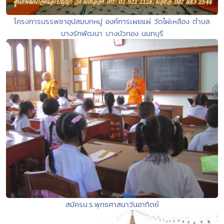
โครงการบรรพชาอุปสมบทหมู่ องค์การเผยแผ่ วัดไผ่เหลือง ตำบล
บางรักพัฒนา บางบัวทอง นนทบุรี
สมัครน.ร.พุทธศาสนาวันอาทิตย์