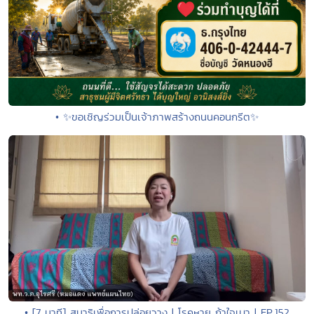
• ✨ขอเชิญร่วมเป็นเจ้าภาพสร้างถนนคอนกรีต✨
• [7 นาที] สมาธิเพื่อการปล่อยวาง | โรคหาย ถ้าใจเบา | EP.152