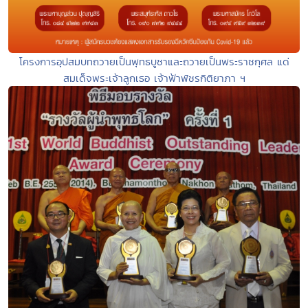
โครงการอุปสมบทถวายเป็นพุทธบูชาและถวายเป็นพระราชกุศล แด่
สมเด็จพระเจ้าลูกเธอ เจ้าฟ้าพัชรกิติยาภา ฯ