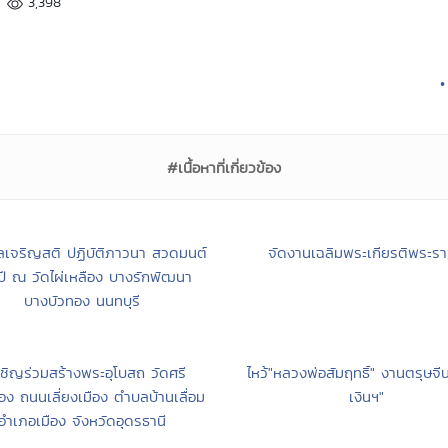
3,398
•
#เนื้อหาที่เกี่ยวข้อง
เจริญสติ ปฏิบัติภาวนา สวดมนต์
จัดงานเฉลิมพระเกียรติพระราช
ปี ณ วัดไผ่เหลือง บางรักพัฒนา
บางบัวทอง นนทบุรี
ชิญร่วมสร้างพระอุโบสถ วัดศรี
ไหว้"หลวงพ่อสัมฤทธิ์" งานตรุษจีน
อง ถนนเลี่ยงเมือง ตำบลบ้านเลื่อม
เงินฯ"
อำเภอเมือง จังหวัดอุดรธานี