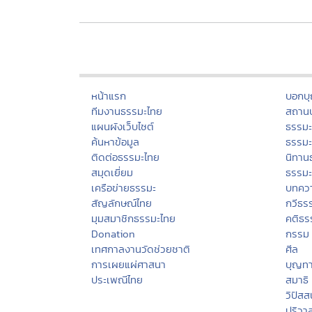
หน้าแรก
บอกบ
ทีมงานธรรมะไทย
สถานป
แผนผังเว็บไซต์
ธรรม
ค้นหาข้อมูล
ธรรมะ
ติดต่อธรรมะไทย
นิทาน
สมุดเยี่ยม
ธรรม
เครือข่ายธรรมะ
บทคว
สัญลักษณ์ไทย
กวีธร
มุมสมาชิกธรรมะไทย
คติธร
Donation
กรรม
เทศกาลงานวัดช่วยชาติ
ศีล
การเผยแผ่ศาสนา
บุญท
ประเพณีไทย
สมาธิ
วิปัส
ปริวา