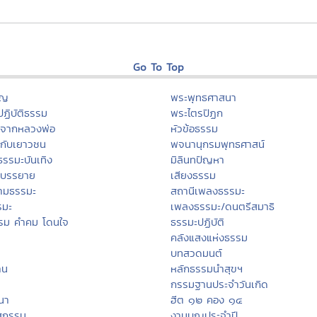
Go To Top
ุญ
พระพุทธศาสนา
ฏิบัติธรรม
พระไตรปิฏก
ะจากหลวงพ่อ
หัวข้อธรรม
กับเยาวชน
พจนานุกรมพุทธศาสน์
ธรรมะบันเทิง
มิลินทปัญหา
ะบรรยาย
เสียงธรรม
ามธรรมะ
สถานีเพลงธรรมะ
รมะ
เพลงธรรมะ/ดนตรีสมาธิ
รม คำคม โดนใจ
ธรรมะปฏิบัติ
คลังแสงแห่งธรรม
บทสวดมนต์
าน
หลักธรรมนำสุขฯ
กรรมฐานประจำวันเกิด
สนา
ฮีต ๑๒ คอง ๑๔
สกรรม
งานบุญประจำปี