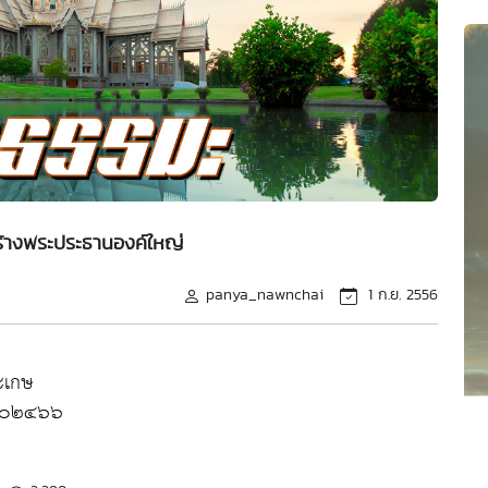
ร้างพระประธานองค์ใหญ่
panya_nawnchai
1 ก.ย. 2556
ะเกษ
-๖๓๐๒๔๖๖