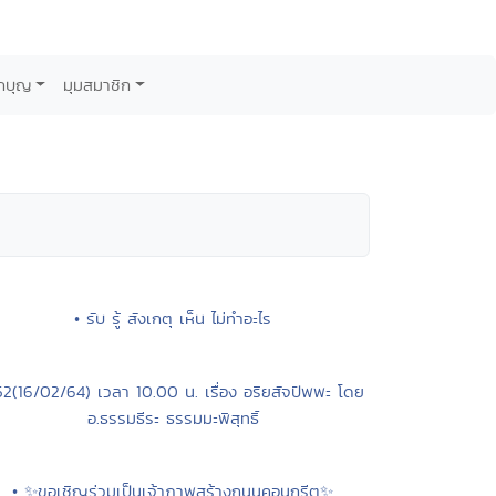
กบุญ
มุมสมาชิก
• รับ รู้ สังเกตุ เห็น ไม่ทำอะไร
52(16/02/64) เวลา 10.00 น. เรื่อง อริยสัจปัพพะ โดย
อ.ธรรมธีระ ธรรมมะพิสุทธิ์
• ✨ขอเชิญร่วมเป็นเจ้าภาพสร้างถนนคอนกรีต✨