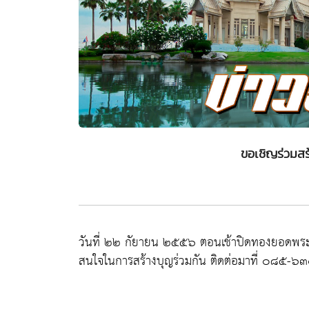
ขอเชิญร่วมส
วันที่ ๒๒ กัยายน ๒๕๕๖ ตอนเช้าปิดทองยอดพร
สนใจในการสร้างบุญร่วมกัน ติดต่อมาที่ ๐๘๕