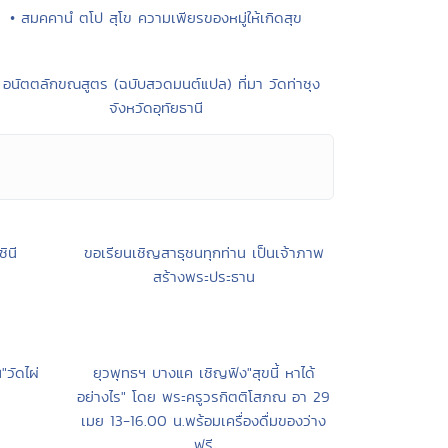
• สมคคานํ ตโป สุโข ความเพียรของหมู่ให้เกิดสุข
 อนัตตลักขณสูตร (ฉบับสวดมนต์แปล) ที่มา วัดท่าซุง
จังหวัดอุทัยธานี
ินี
ขอเรียนเชิญสาธุชนทุกท่าน เป็นเจ้าภาพ
สร้างพระประธาน
"วัดไผ่
ยุวพุทธฯ บางแค เชิญฟัง"สุขนี้ หาได้
อย่างไร" โดย พระครูวรกิตติโสภณ อา 29
เมย 13-16.00 น.พร้อมเครื่องดื่มของว่าง
ฟรี