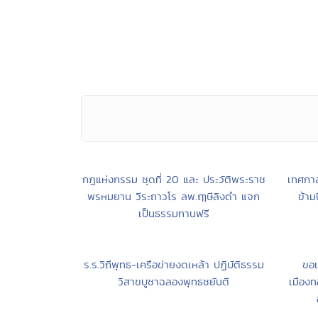
กฎแห่งกรรม ชุดที่ 20 และ ประวัติพระราช
เทศกาล
พรหมยาน วีระถาวโร ลพ.ฤๅษีลิงดำ แจก
ข้าม
เป็นธรรมทานฟรี
ร.ร.วิถีพุทธ-เครือข่ายงดเหล้า ปฏิบัติธรรม
ขอเ
วิสาขบูชาฉลองพุทธชยันตี
เมืองท