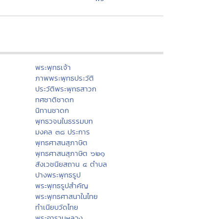
พระพุทธเจ้า
ภาพพระพุทธประวัติ
ประวัติพระพุทธสาวก
ทศชาติชาดก
นิทานชาดก
พุทธวจนในธรรมบท
มงคล ๓๘ ประการ
พุทธศาสนสุภาษิต
พุทธศาสนสุภาษิต ๖๒๑
สังเวชนียสถาน ๔ ตำบล
ปางพระพุทธรูป
พระพุทธรูปสำคัญ
พระพุทธศาสนาในไทย
ทำเนียบวัดไทย
พระอารามหลวง