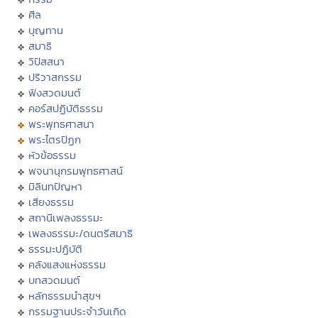
ศีล
บุญทาน
สมาธิ
วิปัสสนา
ปริวาสกรรม
ฟังสวดมนต์
คอร์สปฏิบัติธรรม
พระพุทธศาสนา
พระไตรปิฏก
หัวข้อธรรม
พจนานุกรมพุทธศาสน์
มิลินทปัญหา
เสียงธรรม
สถานีเพลงธรรมะ
เพลงธรรมะ/ดนตรีสมาธิ
ธรรมะปฏิบัติ
คลังแสงแห่งธรรม
บทสวดมนต์
หลักธรรมนำสุขฯ
กรรมฐานประจำวันเกิด