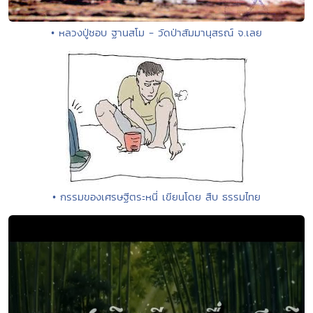
• หลวงปู่ชอบ ฐานสโม - วัดป่าสัมมานุสรณ์ จ.เลย
• กรรมของเศรษฐีตระหนี่ เขียนโดย สืบ ธรรมไทย