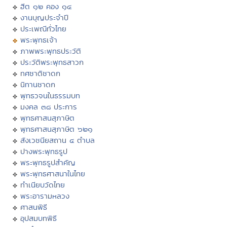
ฮีต ๑๒ คอง ๑๔
งานบุญประจำปี
ประเพณีทั่วไทย
พระพุทธเจ้า
ภาพพระพุทธประวัติ
ประวัติพระพุทธสาวก
ทศชาติชาดก
นิทานชาดก
พุทธวจนในธรรมบท
มงคล ๓๘ ประการ
พุทธศาสนสุภาษิต
พุทธศาสนสุภาษิต ๖๒๑
สังเวชนียสถาน ๔ ตำบล
ปางพระพุทธรูป
พระพุทธรูปสำคัญ
พระพุทธศาสนาในไทย
ทำเนียบวัดไทย
พระอารามหลวง
ศาสนพิธี
อุปสมบทพิธี