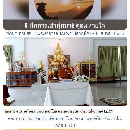
ซีดีชุด อริยสัจ 4 พระอาจารย์ปัญญา นีลวณฺโณ - (( สมาธิ )) # 5
หลักการภาวนาเพื่อความพ้นทุกข์ โดย พระอาจารย์ต้น จารุวณฺโณ
ภิกฺขุ Ep.01