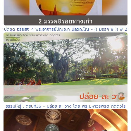
ซีดีชุด อริยสัจ 4 พระอาจารย์ปัญญา นีลวณฺโณ - (( มรรค 8 )) # 2
ธรรมให้รู้ : ตอนที่36 - ปล่อย ละ วาง โดย พระมหาวรพรต กิตติวโร