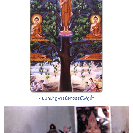
• ยมกปาฏิหาริย์อัศจรรย์ไฟคู่น้ำ