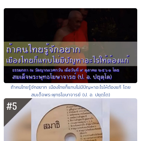
ถ้าคนไทยรู้จักอยาก เมืองไทยก็แทบไม่มีปัญหาอะไรให้ต้องแก้ โดย
สมเด็จพระพุทธโฆษาจารย์ (ป. อ. ปยุตฺโต)