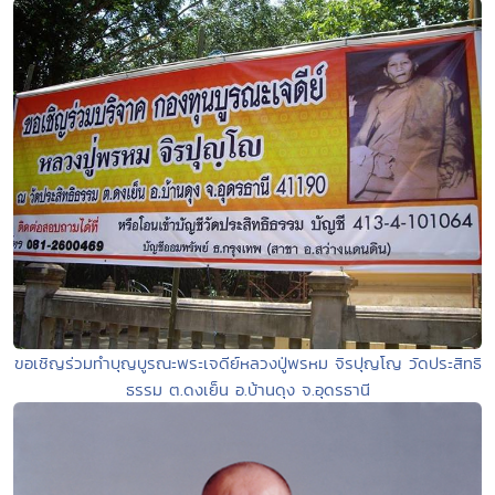
ขอเชิญร่วมทำบุญบูรณะพระเจดีย์หลวงปู่พรหม จิรปุญโญ วัดประสิทธิ
ธรรม ต.ดงเย็น อ.บ้านดุง จ.อุดรธานี