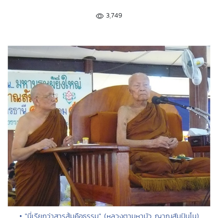
3,749
• "นี่เรียกว่าสารส้มคือธรรม" (หลวงตามหาบัว ญาณสัมปันโน)