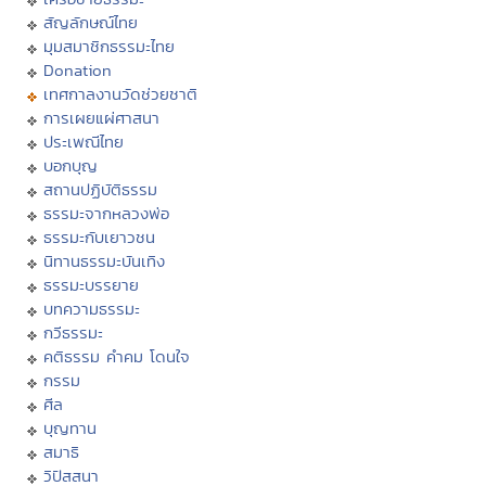
สัญลักษณ์ไทย
มุมสมาชิกธรรมะไทย
Donation
เทศกาลงานวัดช่วยชาติ
การเผยแผ่ศาสนา
ประเพณีไทย
บอกบุญ
สถานปฏิบัติธรรม
ธรรมะจากหลวงพ่อ
ธรรมะกับเยาวชน
นิทานธรรมะบันเทิง
ธรรมะบรรยาย
บทความธรรมะ
กวีธรรมะ
คติธรรม คำคม โดนใจ
กรรม
ศีล
บุญทาน
สมาธิ
วิปัสสนา