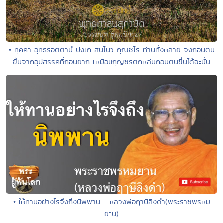
• ทุคฺคา อุทฺธรอฺตตานํ ปงฺเก สนฺโนว กุญฺชโร ท่านทั้งหลาย จงถอนตน
ขึ้นจากอุปสรรคที่ถอนยาก เหมือนกุญชรตกหล่มถอนตนขึ้นได้ฉะนั้น
• ให้ทานอย่างไรจึงถึงนิพพาน - หลวงพ่อฤาษีลิงดำ(พระราชพรหม
ยาน)