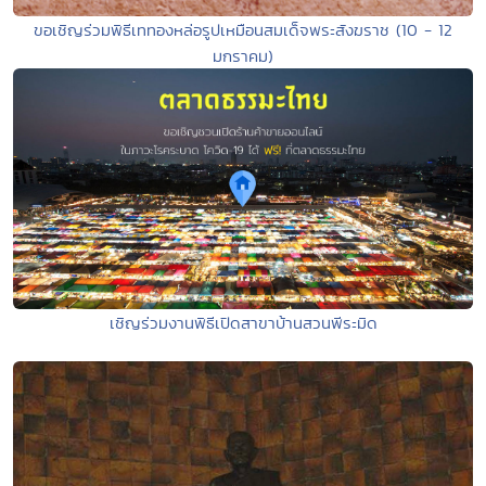
ขอเชิญร่วมพิธีเททองหล่อรูปเหมือนสมเด็จพระสังฆราช (10 - 12
มกราคม)
เชิญร่วมงานพิธีเปิดสาขาบ้านสวนพีระมิด