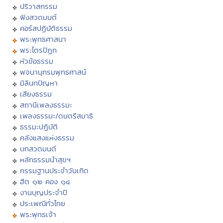
ปริวาสกรรม
ฟังสวดมนต์
คอร์สปฏิบัติธรรม
พระพุทธศาสนา
พระไตรปิฏก
หัวข้อธรรม
พจนานุกรมพุทธศาสน์
มิลินทปัญหา
เสียงธรรม
สถานีเพลงธรรมะ
เพลงธรรมะ/ดนตรีสมาธิ
ธรรมะปฏิบัติ
คลังแสงแห่งธรรม
บทสวดมนต์
หลักธรรมนำสุขฯ
กรรมฐานประจำวันเกิด
ฮีต ๑๒ คอง ๑๔
งานบุญประจำปี
ประเพณีทั่วไทย
พระพุทธเจ้า