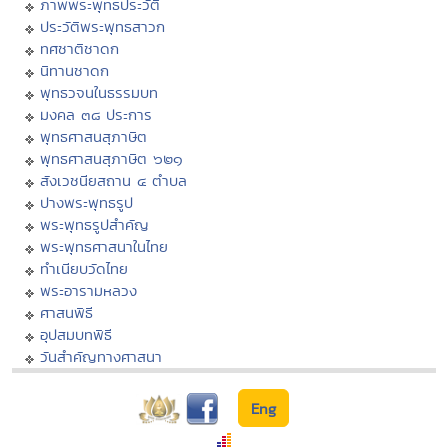
ภาพพระพุทธประวัติ
ประวัติพระพุทธสาวก
ทศชาติชาดก
นิทานชาดก
พุทธวจนในธรรมบท
มงคล ๓๘ ประการ
พุทธศาสนสุภาษิต
พุทธศาสนสุภาษิต ๖๒๑
สังเวชนียสถาน ๔ ตำบล
ปางพระพุทธรูป
พระพุทธรูปสำคัญ
พระพุทธศาสนาในไทย
ทำเนียบวัดไทย
พระอารามหลวง
ศาสนพิธี
อุปสมบทพิธี
วันสำคัญทางศาสนา
Eng