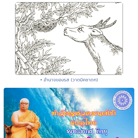
• อำนาจของรส (วาตมิคชาดก)