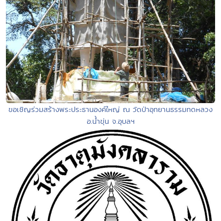
ขอเชิญร่วมสร้างพระประธานองค์ใหญ่ ณ วัดป่าอุทยานธรรมทดหลวง
อ.น้ำขุ่น จ.อุบลฯ