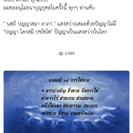
ผมขออนุโมธนาบุญกุศลในครั้งนี้ ทุกๆ ท่านคับ
" นตฺถิ ปญญาสมา อาภา " แสงสว่างเสมอด้วยปัญญาไม่มี
"ปญญา โลกสฺมิ ปชฺโชโต" ปัญญาเป็นแสงสว่างในโลก
3,589