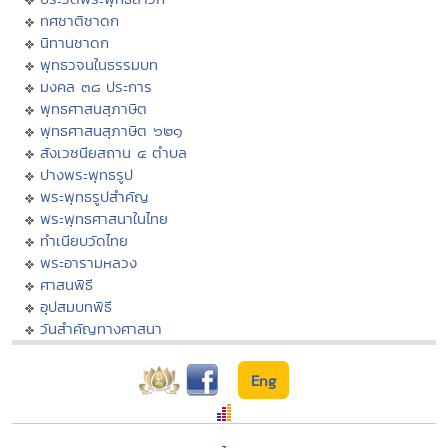
ทศชาติชาดก
นิทานชาดก
พุทธวจนในธรรมบท
มงคล ๓๘ ประการ
พุทธศาสนสุภาษิต
พุทธศาสนสุภาษิต ๖๒๑
สังเวชนียสถาน ๔ ตำบล
ปางพระพุทธรูป
พระพุทธรูปสำคัญ
พระพุทธศาสนาในไทย
ทำเนียบวัดไทย
พระอารามหลวง
ศาสนพิธี
อุปสมบทพิธี
วันสำคัญทางศาสนา
Eng