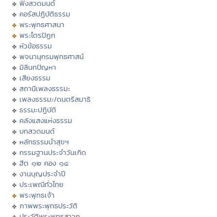
ฟังสวดมนต์
คอร์สปฏิบัติธรรม
พระพุทธศาสนา
พระไตรปิฏก
หัวข้อธรรม
พจนานุกรมพุทธศาสน์
มิลินทปัญหา
เสียงธรรม
สถานีเพลงธรรมะ
เพลงธรรมะ/ดนตรีสมาธิ
ธรรมะปฏิบัติ
คลังแสงแห่งธรรม
บทสวดมนต์
หลักธรรมนำสุขฯ
กรรมฐานประจำวันเกิด
ฮีต ๑๒ คอง ๑๔
งานบุญประจำปี
ประเพณีทั่วไทย
พระพุทธเจ้า
ภาพพระพุทธประวัติ
ประวัติพระพุทธสาวก