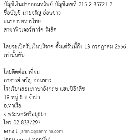
บัญชีเงินฝากออมทรัพย์ บัญชีเลขที่ 215-2-35721-2
ชื่อบัญชี นายจรัญ อ่อนขาว
ธนาคารทหารไทย
สาขาฟิวเจอร์พาร์ค รังสิต
โดยจะเปิดรับเงินบริจาค ตั้งแต่วันนี้ถึง 13 กรกฏาคม 2556
เท่านั้นคับ
โดยติดต่อมาที่ผม
อาจารย์ จรัญ อ่อนขาว
โรงเรียนสอนภาษาอังกฤษ แฮปปิอิงลิช
19 หมู่ 8 ต.จำปา
อ.ท่าเรือ
จ.พระนครศรีอยุธยา
โทร 02-8337297
email:
jaran.o@sanmina.com
(ตอบ email ทุกฉบับ)