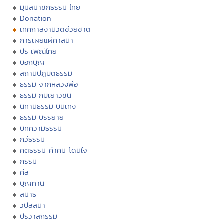
มุมสมาชิกธรรมะไทย
Donation
เทศกาลงานวัดช่วยชาติ
การเผยแผ่ศาสนา
ประเพณีไทย
บอกบุญ
สถานปฏิบัติธรรม
ธรรมะจากหลวงพ่อ
ธรรมะกับเยาวชน
นิทานธรรมะบันเทิง
ธรรมะบรรยาย
บทความธรรมะ
กวีธรรมะ
คติธรรม คำคม โดนใจ
กรรม
ศีล
บุญทาน
สมาธิ
วิปัสสนา
ปริวาสกรรม