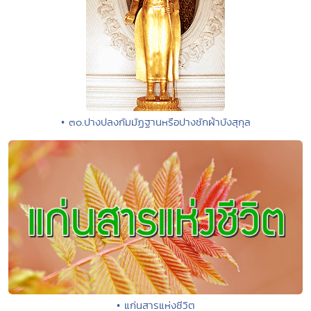
• ๓๐.ปางปลงกัมมัฏฐานหรือปางชักผ้าบังสุกุล
• แก่นสารแห่งชีวิต