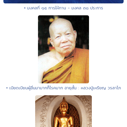
• มงคลที่ ๑๕ การให้ทาน - มงคล ๓๘ ประการ
• เบียดเบียนผู้อื่นมามากก็โรคมาก อายุสั้น : หลวงปู่เหรียญ วรลาโภ