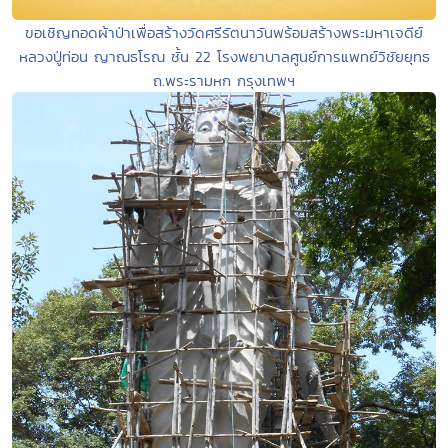
ขอเชิญทอดผ้าป่าเพื่อสร้างวัดศรีรัตนาวันพร้อมสร้างพระมหาเจดีย์
หลวงปู่ท่อน ญาณธโรณ ชั้น 22 โรงพยาบาลศูนย์การแพทย์วิชัยยุทธ
ถ.พระรามหก กรุงเทพฯ