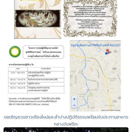
ขอเชิญชวนชาวเชียงใหม่และลำปางปฏิบัติธรรมพร้อมรับประทานอาหาร
กลางวันฟรีคะ