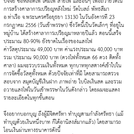
ปัจจัย ซื้อหลอดไฟ โคมไฟ สายไฟ และอื่นๆ เพื่อถวายวัดใน
การสร้างศาลาการเปรียญหลังใหม่ วัดโบสถ์ พัทธสีมา
อ.ท่าเรือ จ.พระนครศรีอยุธยา 13130 ในวันอังคารที 23
กรกฏาคม 2556 (วันเข้าพรรษา) ซึ่งวัดนี้เป็นวัดเล็กๆ ที่อยู่ใน
หมู่บ้าน ได้สร้างศาลาการเปรียญมาหลายปีแล้ว ตอนนี้เสร็จ
ประมาณ 80-90% ยังขาดในเรื่องของแสงไฟ
ค่าวัสดุประมาณ 49,000 บาท ค่าแรงประมาณ 40,000 บาท
รวม ประมาณ 90,000 บาท (ดวงไฟทั้งหมด 66 ดวง ติดทั้ง
ศาลา) ผมจะรวบรวมเงินทั้งหมด ทุกบาททุกสตางค์เข้าใปใน
การจัดซื้อวัสดุทั้งหมด ด้วยปัจจัยเท่าที่มี โดยสามารถตรวจ
สอบจาก สมุดบัญชีเงินฝาก ภาพถ่าย ใบบิลเงินสด และรวม
ถวายแสงไฟในวันเข้าพรรษาในวันดังกล่าว โดยผมจะแสดง
รายละเอียดในทุกขั้นตอน
จึงอยากบอกบุญ ถึงผู้มีจิตศรัทา ทำบุญตามกำลังศรัทธา (แม้
ทำบุญด้วยเงินหนึ่งบาท ก็ได้อานิสงส์มากแล้ว) โดยสามารถ
โอนเงินผ่านทางธนาคารดังนี้