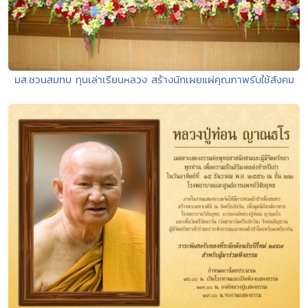
มส.ชวนสมทบ ทุนเล่าเรียนหลวง สร้างนักเผยแผ่คุณภาพรับใช้สังคม