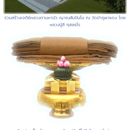
ร่วมสร้างเจดีย์หลวงตามหาบัว ญาณสัมปันโน ณ วัดป่าภูผาแดง โดย
หลวงปู่ลี กุสลธโร