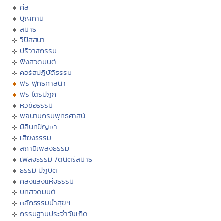
ศีล
บุญทาน
สมาธิ
วิปัสสนา
ปริวาสกรรม
ฟังสวดมนต์
คอร์สปฏิบัติธรรม
พระพุทธศาสนา
พระไตรปิฏก
หัวข้อธรรม
พจนานุกรมพุทธศาสน์
มิลินทปัญหา
เสียงธรรม
สถานีเพลงธรรมะ
เพลงธรรมะ/ดนตรีสมาธิ
ธรรมะปฏิบัติ
คลังแสงแห่งธรรม
บทสวดมนต์
หลักธรรมนำสุขฯ
กรรมฐานประจำวันเกิด