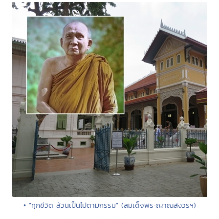
• "ทุกชีวิต ล้วนเป็นไปตามกรรม" (สมเด็จพระญาณสังวรฯ)