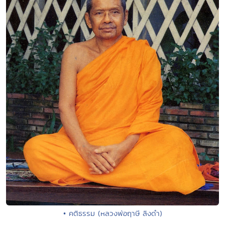
• คติธรรม (หลวงพ่อฤาษี ลิงดำ)