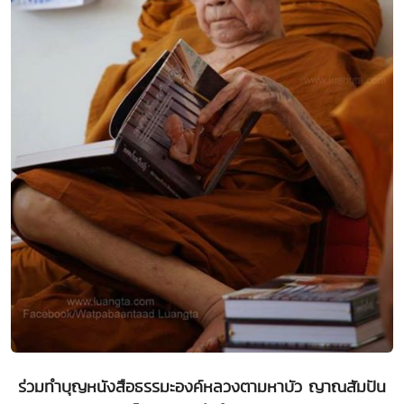
ร่วมทำบุญหนังสือธรรมะองค์หลวงตามหาบัว ญาณสัมปัน