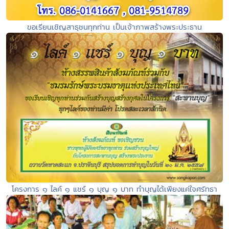
ขอเรียนเชิญสาธุชนทุกท่าน เป็นเจ้าภาพสร้างพระประธาน
โครงการ ๑ ไลค์ ๑ แชร์ ๑ บุญ ๑ บาท ทำบุญได้เพียงแค่ใจศรัทธา