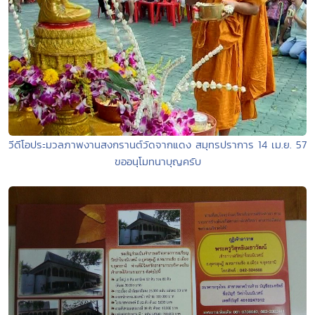
วีดีโอประมวลภาพงานสงกรานต์วัดจากแดง สมุทรปราการ 14 เม.ย. 57
ขออนุโมทนาบุญครับ