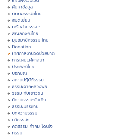
แผนผังเว็บไซต์
ค้นหาข้อมูล
ติดต่อธรรมะไทย
สมุดเยี่ยม
เครือข่ายธรรมะ
สัญลักษณ์ไทย
มุมสมาชิกธรรมะไทย
Donation
เทศกาลงานวัดช่วยชาติ
การเผยแผ่ศาสนา
ประเพณีไทย
บอกบุญ
สถานปฏิบัติธรรม
ธรรมะจากหลวงพ่อ
ธรรมะกับเยาวชน
นิทานธรรมะบันเทิง
ธรรมะบรรยาย
บทความธรรมะ
กวีธรรมะ
คติธรรม คำคม โดนใจ
กรรม