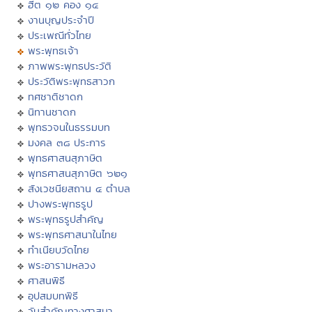
ฮีต ๑๒ คอง ๑๔
งานบุญประจำปี
ประเพณีทั่วไทย
พระพุทธเจ้า
ภาพพระพุทธประวัติ
ประวัติพระพุทธสาวก
ทศชาติชาดก
นิทานชาดก
พุทธวจนในธรรมบท
มงคล ๓๘ ประการ
พุทธศาสนสุภาษิต
พุทธศาสนสุภาษิต ๖๒๑
สังเวชนียสถาน ๔ ตำบล
ปางพระพุทธรูป
พระพุทธรูปสำคัญ
พระพุทธศาสนาในไทย
ทำเนียบวัดไทย
พระอารามหลวง
ศาสนพิธี
อุปสมบทพิธี
วันสำคัญทางศาสนา