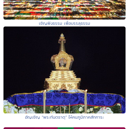
เชิญฟังธรรม เพื่อบรรลุธรรม
อัญเชิญ “พระทันตธาตุ” ให้คนภูมิภาคสักการะ