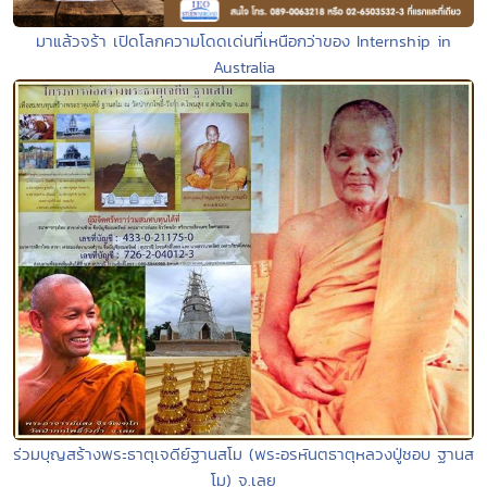
มาแล้วจร้า เปิดโลกความโดดเด่นที่เหนือกว่าของ Internship in
Australia
ร่วมบุญสร้างพระธาตุเจดีย์ฐานสโม (พระอรหันตธาตุหลวงปู่ชอบ ฐานส
โม) จ.เลย