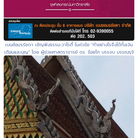
เบนซ์อมรรัชดา เชิญฟังธรรมะวาไรตี้ ในหัวข้อ “ทำอย่างไรจึงได้ทั้งเงิน
เดือนและบุญ” โดย ผู้ช่วยศาสตราจารย์ ดร. ร้อยโท บรรจบ บรรณรุจิ