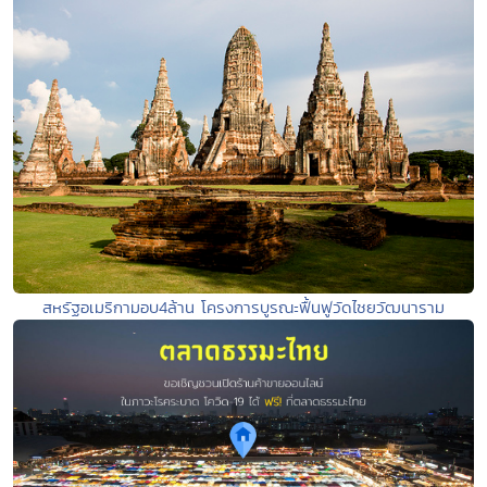
สหรัฐอเมริกามอบ4ล้าน โครงการบูรณะฟื้นฟูวัดไชยวัฒนาราม