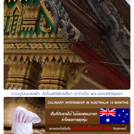
ร่วมบูรณะช่อฟ้า วัดโบสถ์พัทธสีมา อ.ท่าเรือ พระนครศรีอยุธยา