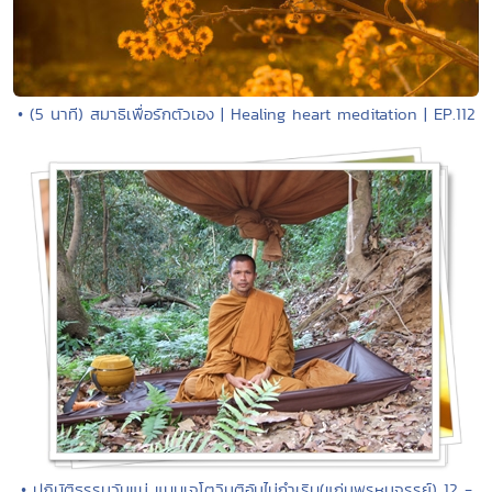
• (5 นาที) สมาธิเพื่อรักตัวเอง | Healing heart meditation | EP.112
• ปฏิบัติธรรมวันแม่ แบบเจโตวิมุติอันไม่กำเริบ(แก่นพรหมจรรย์) 12 -