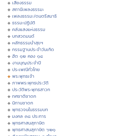
เสียงธรรม
สถานีเพลงธรรมะ
เพลงธรรมะ/ดนตรีสมาธิ
ธรรมะปฏิบัติ
คลังแสงแห่งธรรม
บทสวดมนต์
หลักธรรมนำสุขฯ
กรรมฐานประจำวันเกิด
ฮีต ๑๒ คอง ๑๔
งานบุญประจำปี
ประเพณีทั่วไทย
พระพุทธเจ้า
ภาพพระพุทธประวัติ
ประวัติพระพุทธสาวก
ทศชาติชาดก
นิทานชาดก
พุทธวจนในธรรมบท
มงคล ๓๘ ประการ
พุทธศาสนสุภาษิต
พุทธศาสนสุภาษิต ๖๒๑