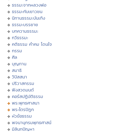
ธรรมะจากหลวงพ่อ
ธรรมะกับเยาวชน
นิทานธรรมะบันเทิง
ธรรมะบรรยาย
บทความธรรมะ
กวีธรรมะ
คติธรรม คำคม โดนใจ
กรรม
ศีล
บุญทาน
สมาธิ
วิปัสสนา
ปริวาสกรรม
ฟังสวดมนต์
คอร์สปฏิบัติธรรม
พระพุทธศาสนา
พระไตรปิฏก
หัวข้อธรรม
พจนานุกรมพุทธศาสน์
มิลินทปัญหา