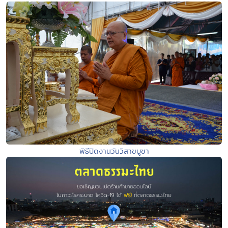
พิธีปิดงานวันวิสาขบูชา