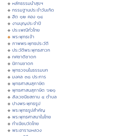
หลักธรรมนำสุขฯ
กรรมฐานประจำวันเกิด
ฮีต ๑๒ คอง ๑๔
งานบุญประจำปี
ประเพณีทั่วไทย
พระพุทธเจ้า
ภาพพระพุทธประวัติ
ประวัติพระพุทธสาวก
ทศชาติชาดก
นิทานชาดก
พุทธวจนในธรรมบท
มงคล ๓๘ ประการ
พุทธศาสนสุภาษิต
พุทธศาสนสุภาษิต ๖๒๑
สังเวชนียสถาน ๔ ตำบล
ปางพระพุทธรูป
พระพุทธรูปสำคัญ
พระพุทธศาสนาในไทย
ทำเนียบวัดไทย
พระอารามหลวง