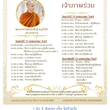
• รับ รู้ สังเกตุ เห็น ไม่ทำอะไร