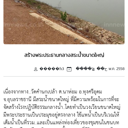
สร้างพระประธานกลางสระน้ำขนาดใหญ่
�����Һح�� ⪵����
3 พ.ค. 2558
เนื่องจากทาง..วัดคำนกเปล้า ต.นาห่อม อ.ทุงศรีอุดม
จ.อุบลราชธานี มีสระน้ำขนาดใหญ่ ที่มีความพร้อมในการที่จะ
จัดสร้างโรงปฏิบัติธรรมกลางน้ำ..โดยทำเป็นวงเวียนขนาดใหญ่
มีพระประธานเป็นประมุขอยู่ตรงกลาง ใช้แพน้ำเป็นบริเวณให้
เต็มน้ำเป็นที่รวม..และเป็นแหล่งท่องเที่ยวของชุมชนในชนบท