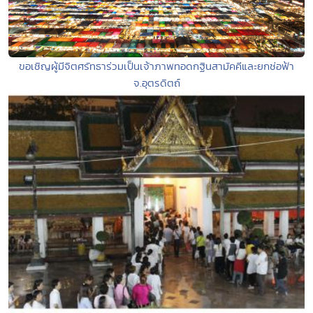
ขอเชิญผู้มีจิตศรัทธาร่วมเป็นเจ้าภาพทอดกฐินสามัคคีและยกช่อฟ้า
จ.อุตรดิตถ์