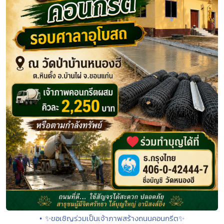
• ✨ขอเชิญร่วมเป็นเจ้าภาพสร้างถนนคอนกรีต✨