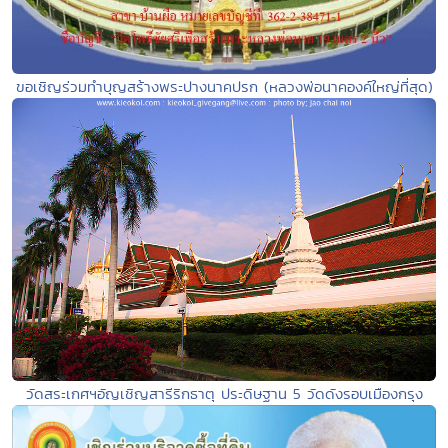
ขอเชิญร่วมทำบุญสร้างพระปางนาคปรก (หลวงพ่อนาคองค์ใหญ่ที่สุด)
วัดสระเกศฯอัญเชิญสารีริกธาตุ ประดิษฐาน 5 วัดดังรอบเมืองกรุง