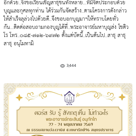
อีกด้วย..จึงขอเรียนเชิญสาธุชนทั้งหลาย...ที่มีจิตประกอบด้วย
บุญและกุศลทุกท่าน ได้ร่วมกันจัดสร้าง..ตามโครงการดังกล่าว
ให้สำเร็จลุล่วงไปด้วยดี..จึงขอบอกบุญมาฯให้ทราบโดยทั่ว
กัน...ติดต่อสอบถามกองบุญได้ที่..พระอาจารย์มหาบุญส่ง โชติว
โร โทร..๐๘๕-๗๑๒-๖๙๗๒ ตั้งแต่บัดนี้..เป็นต้นไป..สาธุ สาธุ
สาธุ อนุโมทามิ
3,444