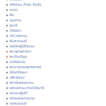
คติธรรม คำคม โดนใจ
กรรม
ศีล
บุญทาน
สมาธิ
วิปัสสนา
ปริวาสกรรม
ฟังสวดมนต์
คอร์สปฏิบัติธรรม
พระพุทธศาสนา
พระไตรปิฏก
หัวข้อธรรม
พจนานุกรมพุทธศาสน์
มิลินทปัญหา
เสียงธรรม
สถานีเพลงธรรมะ
เพลงธรรมะ/ดนตรีสมาธิ
ธรรมะปฏิบัติ
คลังแสงแห่งธรรม
บทสวดมนต์