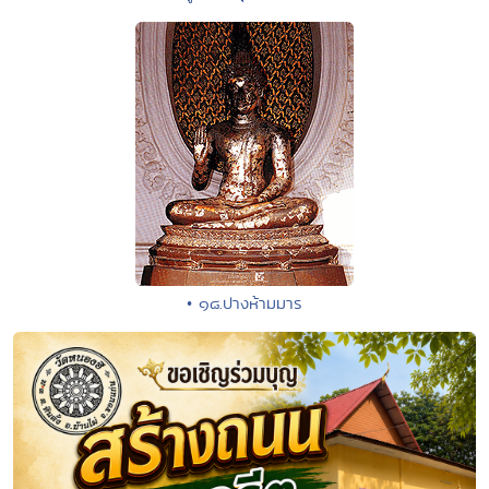
• ๑๘.ปางห้ามมาร