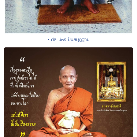
• ศีล มีหิริเป็นสมุฏฐาน