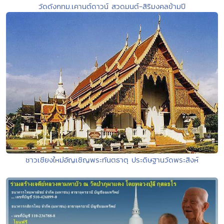
วัดดังกทม.เคานต์ดาวน์ สวดมนต์-สิริมงคลข้ามปี
ชาวเชียงใหม่อัญเชิญพระทันตธาตุ ประดิษฐานวัดพระสิงห์