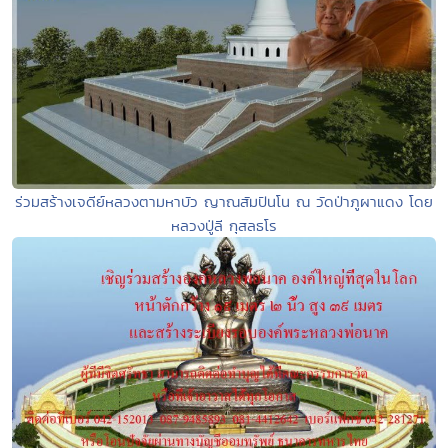
ร่วมสร้างเจดีย์หลวงตามหาบัว ญาณสัมปันโน ณ วัดป่าภูผาแดง โดย
หลวงปู่ลี กุสลธโร