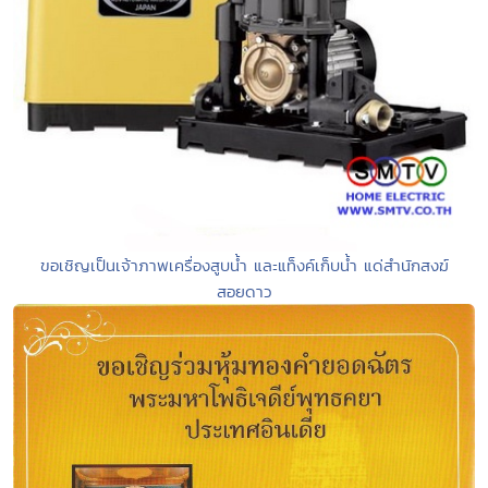
ขอเชิญเป็นเจ้าภาพเครื่องสูบน้ำ และแท็งค์เก็บน้ำ แด่สำนักสงฆ์
สอยดาว