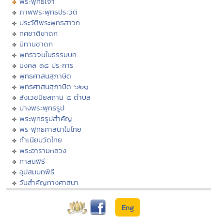
พระพุทธเจ้า
ภาพพระพุทธประวัติ
ประวัติพระพุทธสาวก
ทศชาติชาดก
นิทานชาดก
พุทธวจนในธรรมบท
มงคล ๓๘ ประการ
พุทธศาสนสุภาษิต
พุทธศาสนสุภาษิต ๖๒๑
สังเวชนียสถาน ๔ ตำบล
ปางพระพุทธรูป
พระพุทธรูปสำคัญ
พระพุทธศาสนาในไทย
ทำเนียบวัดไทย
พระอารามหลวง
ศาสนพิธี
อุปสมบทพิธี
วันสำคัญทางศาสนา
Eng