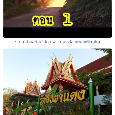
• อานาปานสติ 1/2 โดย พระอาจารย์สมภพ โชติปัญโญ