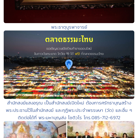
พระธาตุบูรพาจารย์
สำนักสงฆ์แสงอรุณ เป็นสำนักสงฆ์เปิดใหม่ ต้องการศรัทธาบุญสร้าง
พระประธานไว้ในสำนักสงฆ์ และกุฏิพระประจำพรรษษา (วัด) และอื่น ๆ
ติดต่อได้ที่ พระมหาบุญส่ง โชติวโร โทร.085-712-6972