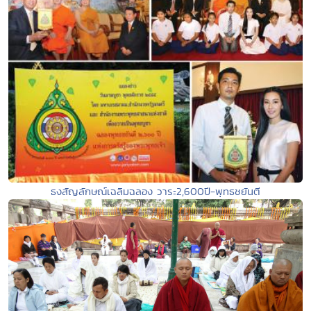
ธงสัญลักษณ์เฉลิมฉลอง วาระ2,600ปี-พุทธชยันตี