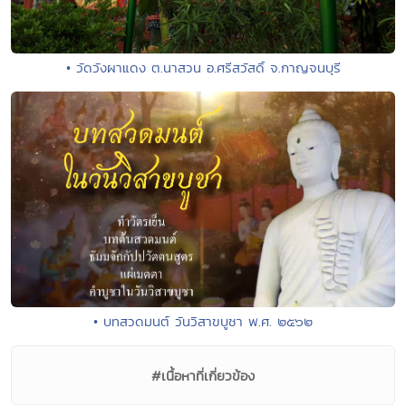
• วัดวังผาแดง ต.นาสวน อ.ศรีสวัสดิ์ จ.กาญจนบุรี
• บทสวดมนต์ วันวิสาขบูชา พ.ศ. ๒๕๖๒
#เนื้อหาที่เกี่ยวข้อง