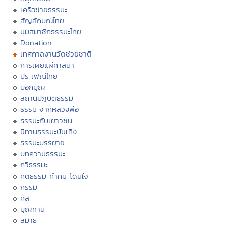
เครือข่ายธรรมะ
สัญลักษณ์ไทย
มุมสมาชิกธรรมะไทย
Donation
เทศกาลงานวัดช่วยชาติ
การเผยแผ่ศาสนา
ประเพณีไทย
บอกบุญ
สถานปฏิบัติธรรม
ธรรมะจากหลวงพ่อ
ธรรมะกับเยาวชน
นิทานธรรมะบันเทิง
ธรรมะบรรยาย
บทความธรรมะ
กวีธรรมะ
คติธรรม คำคม โดนใจ
กรรม
ศีล
บุญทาน
สมาธิ