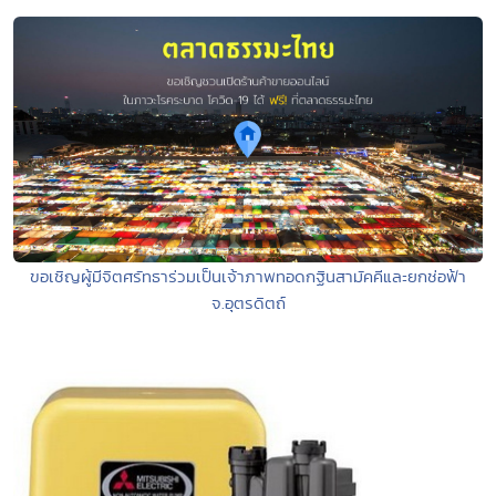
ขอเชิญผู้มีจิตศรัทธาร่วมเป็นเจ้าภาพทอดกฐินสามัคคีและยกช่อฟ้า
จ.อุตรดิตถ์