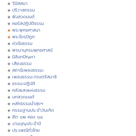
วิปัสสนา
ปริวาสกรรม
ฟังสวดมนต์
คอร์สปฏิบัติธรรม
พระพุทธศาสนา
พระไตรปิฏก
หัวข้อธรรม
พจนานุกรมพุทธศาสน์
มิลินทปัญหา
เสียงธรรม
สถานีเพลงธรรมะ
เพลงธรรมะ/ดนตรีสมาธิ
ธรรมะปฏิบัติ
คลังแสงแห่งธรรม
บทสวดมนต์
หลักธรรมนำสุขฯ
กรรมฐานประจำวันเกิด
ฮีต ๑๒ คอง ๑๔
งานบุญประจำปี
ประเพณีทั่วไทย