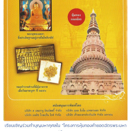
เรียนเชิญร่วมทำบุญมหากุศลใน "โครงการหุ้มทองคำยอดฉัตรพระมหา