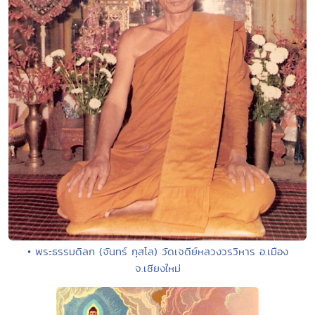
• พระธรรมดิลก (จันทร์ กุสโล) วัดเจดีย์หลวงวรวิหาร อ.เมือง
จ.เชียงใหม่