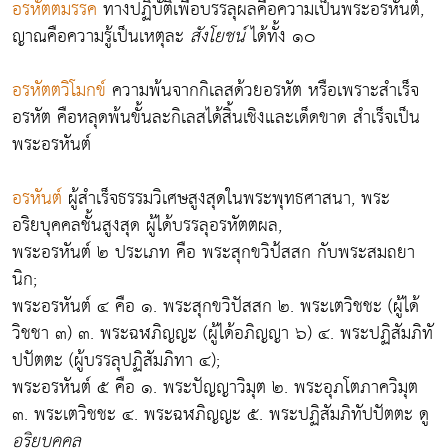
อรหัตตมรรค
ทางปฏิบัติเพื่อบรรลุผลคือความเป็นพระอรหันต์,
ญาณคือความรู้เป็นเหตุละ
สังโยชน์
ได้ทั้ง ๑๐
อรหัตตวิโมกข์
ความพ้นจากกิเลสด้วยอรหัต หรือเพราะสำเร็จ
อรหัต คือหลุดพ้นขั้นละกิเลสได้สิ้นเชิงและเด็ดขาด สำเร็จเป็น
พระอรหันต์
อรหันต์
ผู้สำเร็จธรรมวิเศษสูงสุดในพระพุทธศาสนา, พระ
อริยบุคคลชั้นสูงสุด ผู้ได้บรรลุอรหัตตผล,
พระอรหันต์ ๒
ประเภท คือ พระสุกขวิป้สสก กับพระสมถยา
นิก;
พระอรหันต์ ๔
คือ ๑. พระสุกขวิปัสสก ๒. พระเตวิชชะ (ผู้ได้
วิชชา ๓) ๓. พระฉฬภิญญะ (ผู้ได้อภิญญา ๖) ๔. พระปฏิสัมภิทั
ปปัตตะ (ผู้บรรลุปฏิสัมภิทา ๔);
พระอรหันต์ ๕
คือ ๑. พระปัญญาวิมุต ๒. พระอุภโตภาควิมุต
๓. พระเตวิชชะ ๔. พระฉฬภิญญะ ๕. พระปฏิสัมภิทัปปัตตะ ดู
อริยบุคคล