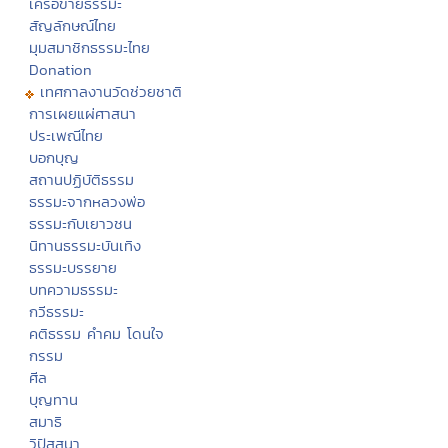
เครือข่ายธรรมะ
สัญลักษณ์ไทย
มุมสมาชิกธรรมะไทย
Donation
เทศกาลงานวัดช่วยชาติ
การเผยแผ่ศาสนา
ประเพณีไทย
บอกบุญ
สถานปฏิบัติธรรม
ธรรมะจากหลวงพ่อ
ธรรมะกับเยาวชน
นิทานธรรมะบันเทิง
ธรรมะบรรยาย
บทความธรรมะ
กวีธรรมะ
คติธรรม คำคม โดนใจ
กรรม
ศีล
บุญทาน
สมาธิ
วิปัสสนา