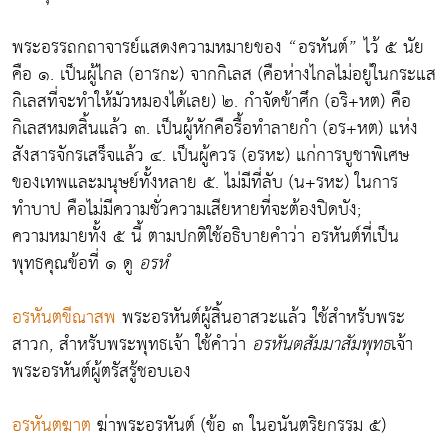
พระอรรถกถาจารย์แสดงความหมายของ “อรหันต์” ไว้ ๕ นัย
คือ ๑. เป็นผู้ไกล (อารกะ) จากกิเลส (คือห่างไกลไม่อยู่ในกระแส
กิเลสที่จะทำให้มัวหมองได้เลย) ๒. กำจัดข้าศึก (อริ+หต) คือ
กิเลสหมดสิ้นแล้ว ๓. เป็นผู้หักคือรื้อทำลายกำ (อร+หต) แห่ง
สังสารจักรเสร็จแล้ว ๔. เป็นผู้ควร (อรหะ) แก่การบูชาพิเศษ
ของเทพและมนุษย์ทั้งหลาย ๕. ไม่มีที่ลับ (น+รหะ) ในการ
ทำบาป คือไม่มีความชั่วความเสียหายที่จะต้องปิดบัง;
ความหมายทั้ง ๕ นี้ ตามปกติใช้อธิบายคำว่า อรหันต์ที่เป็น
พุทธคุณข้อที่ ๑ ดู
อรหํ
อรหันตขีณาสพ
พระอรหันต์ผู้สิ้นอาสวะแล้ว ใช้สำหรับพระ
สาวก, สำหรับพระพุทธเจ้า ใช้คำว่า
อรหันตสัมมาสัมพุทธ
เจ้า
พระอรหันต์ผู้ตรัสรู้ชอบเอง
อรหันตฆาต
ฆ่าพระอรหันต์ (ข้อ ๓ ในอนันตริยกรรม ๕)