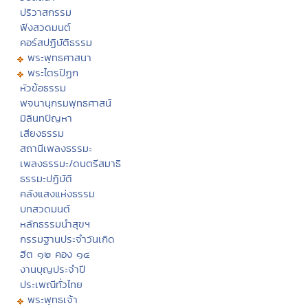
ปริวาสกรรม
ฟังสวดมนต์
คอร์สปฏิบัติธรรม
พระพุทธศาสนา
พระไตรปิฏก
หัวข้อธรรม
พจนานุกรมพุทธศาสน์
มิลินทปัญหา
เสียงธรรม
สถานีเพลงธรรมะ
เพลงธรรมะ/ดนตรีสมาธิ
ธรรมะปฏิบัติ
คลังแสงแห่งธรรม
บทสวดมนต์
หลักธรรมนำสุขฯ
กรรมฐานประจำวันเกิด
ฮีต ๑๒ คอง ๑๔
งานบุญประจำปี
ประเพณีทั่วไทย
พระพุทธเจ้า