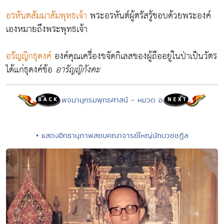
อรหันตสัมมาสัมพุทธเจ้า
พระอรหันต์ผู้ตรัสรู้ชอบด้วยพระองค์
เองหมายถึงพระพุทธเจ้า
อรัญญิกธุดงค์
องค์คุณเครื่องขจัดกิเลสของผู้ถืออยู่ในป่าเป็นวัตร
ได้แก่ธุดงค์ข้อ
อารัญญิกังคะ
พจนานุกรมพุทธศาสน์ - หมวด อ
• แสดงอิทธานุภาพสยบคณาจารย์ใหญ่นักบวชชฏิล