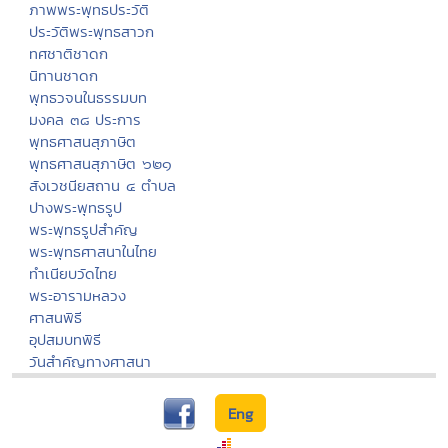
ภาพพระพุทธประวัติ
ประวัติพระพุทธสาวก
ทศชาติชาดก
นิทานชาดก
พุทธวจนในธรรมบท
มงคล ๓๘ ประการ
พุทธศาสนสุภาษิต
พุทธศาสนสุภาษิต ๖๒๑
สังเวชนียสถาน ๔ ตำบล
ปางพระพุทธรูป
พระพุทธรูปสำคัญ
พระพุทธศาสนาในไทย
ทำเนียบวัดไทย
พระอารามหลวง
ศาสนพิธี
อุปสมบทพิธี
วันสำคัญทางศาสนา
Eng