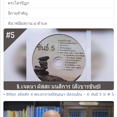
พระไตรปิฏก
นิกายสำคัญ
สังเวชนียสถาน ๔ ตำบล
• ซีดีชุด อริยสัจ 4 พระอาจารย์ปัญญา นีลวณฺโณ - (( ขันธ์ 5 )) # 5