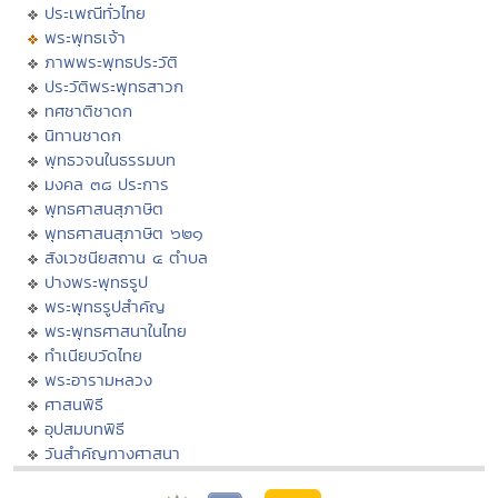
ประเพณีทั่วไทย
พระพุทธเจ้า
ภาพพระพุทธประวัติ
ประวัติพระพุทธสาวก
ทศชาติชาดก
นิทานชาดก
พุทธวจนในธรรมบท
มงคล ๓๘ ประการ
พุทธศาสนสุภาษิต
พุทธศาสนสุภาษิต ๖๒๑
สังเวชนียสถาน ๔ ตำบล
ปางพระพุทธรูป
พระพุทธรูปสำคัญ
พระพุทธศาสนาในไทย
ทำเนียบวัดไทย
พระอารามหลวง
ศาสนพิธี
อุปสมบทพิธี
วันสำคัญทางศาสนา