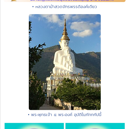
• หลวงตาม้าสวดจักรพรรดิองค์เดียว
• พระพุทธเจ้า ๕ พระองค์ อุบัติในภัททกัปนี้