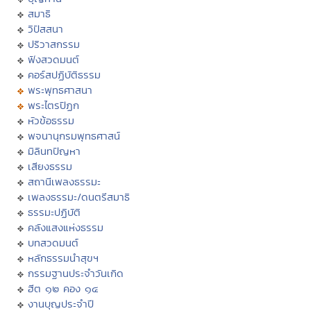
สมาธิ
วิปัสสนา
ปริวาสกรรม
ฟังสวดมนต์
คอร์สปฏิบัติธรรม
พระพุทธศาสนา
พระไตรปิฏก
หัวข้อธรรม
พจนานุกรมพุทธศาสน์
มิลินทปัญหา
เสียงธรรม
สถานีเพลงธรรมะ
เพลงธรรมะ/ดนตรีสมาธิ
ธรรมะปฏิบัติ
คลังแสงแห่งธรรม
บทสวดมนต์
หลักธรรมนำสุขฯ
กรรมฐานประจำวันเกิด
ฮีต ๑๒ คอง ๑๔
งานบุญประจำปี