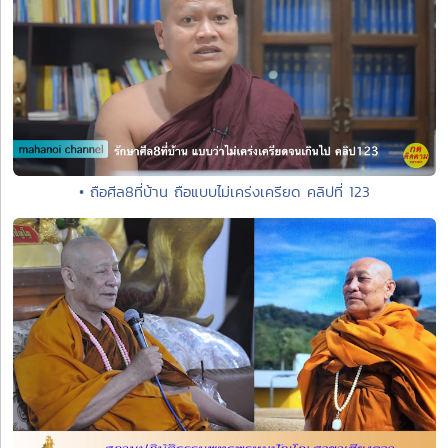
• ถือศีล8ที่บ้าน ถือแบบไม่เคร่งเครียด คลิปที่ 123