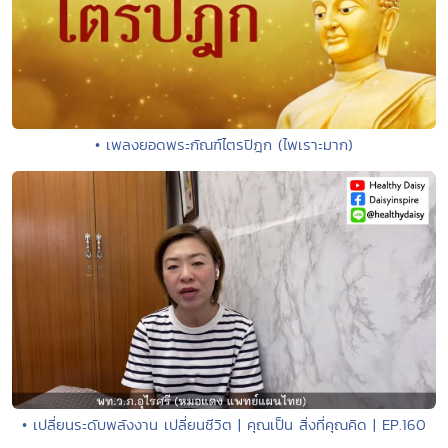
• เพลงยอดพระกัณฑ์ไตรปิฎก (ไพเราะมาก)
• เปลี่ยนระดับพลังงาน เปลี่ยนชีวิต | คุณเป็น สิ่งที่คุณคิด | EP.160