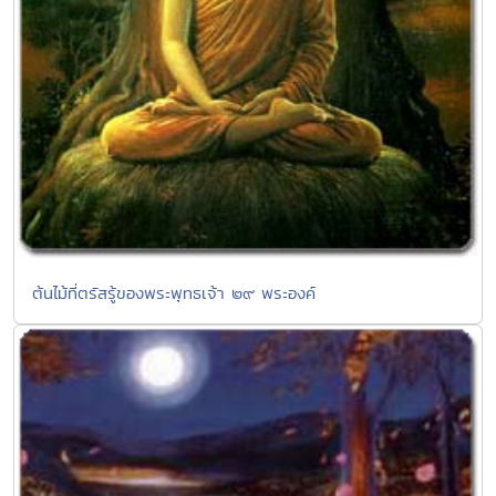
ต้นไม้ที่ตรัสรู้ของพระพุทธเจ้า ๒๙ พระองค์