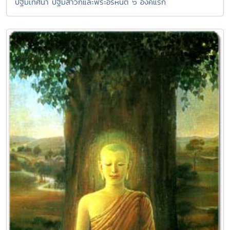
ปฐมเทศนา ปฐมสาวกและพระอรหันต์ ๖ องค์แรก