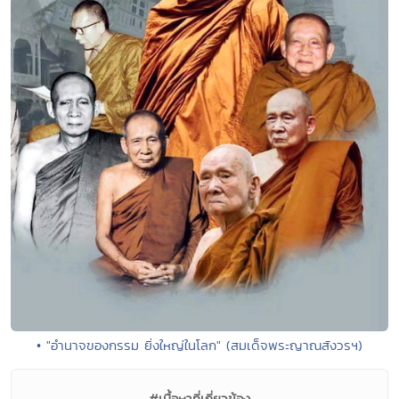
• "อำนาจของกรรม ยิ่งใหญ่ในโลก" (สมเด็จพระญาณสังวรฯ)
#เนื้อหาที่เกี่ยวข้อง