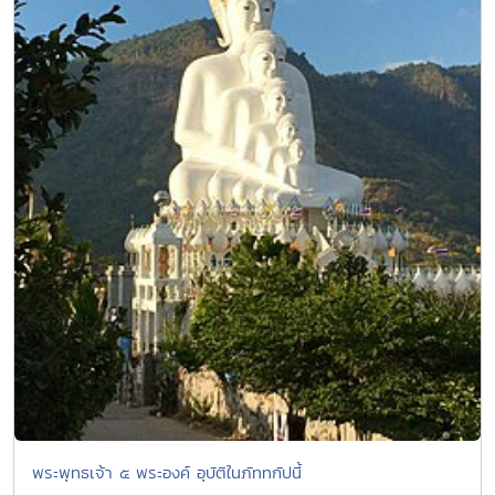
พระพุทธเจ้า ๕ พระองค์ อุบัติในภัททกัปนี้