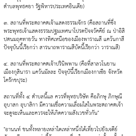
ตำบลพุทธคยา รัฐพิหารประเทศอินเดีย)
๓. สถานที่พระตถาคตเจ้าแสดงธรรมจักร (คือสถานที่ซึ่ง
พระพุทธเจ้าแสดงธรรมปฐมเทศนาโปรดปัจจวัคคีย์ ณ ป่าอิสิ
ปตนมฤคทายวัน ทางทิศเหนือของเมืองพาราณสี แคว้นกาสี
ปัจจุบันนี้เรียกว่า สารนาถพาราณสีบัดนี้เรียกว่า วาราณสี)
๔. สถานที่พระตถาคตเจ้าปรินิพพาน (คือที่สาลวโนยาน
เมืองกุสินารา แคว้นมัลละ ปัจจุบันี้เรียกเมืองกาเซีย จังหวัด
โครักขปุระ)
สถานที่ทั้ง ๔ ตำบลนี้แล ควรที่พุทธบริษัท คือภิกษุ ภิกษุณี
อุบาสก อุบาสิกา มีความเชื่อความเลื่อมใสในพระตถาคตเจ้า
จะดูจะเห็นและควรจะให้เกิดความสังเวชทั่วกัน"
"อานนท์ ชนทั้งหลายเหล่าใดเหล่าหนึ่งได้เที่ยวไปยังเจดีย์