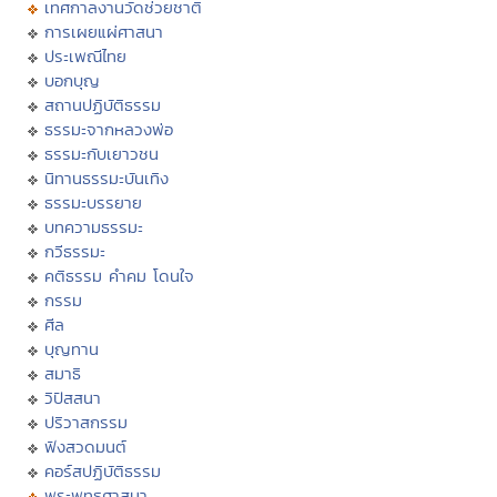
เทศกาลงานวัดช่วยชาติ
การเผยแผ่ศาสนา
ประเพณีไทย
บอกบุญ
สถานปฏิบัติธรรม
ธรรมะจากหลวงพ่อ
ธรรมะกับเยาวชน
นิทานธรรมะบันเทิง
ธรรมะบรรยาย
บทความธรรมะ
กวีธรรมะ
คติธรรม คำคม โดนใจ
กรรม
ศีล
บุญทาน
สมาธิ
วิปัสสนา
ปริวาสกรรม
ฟังสวดมนต์
คอร์สปฏิบัติธรรม
พระพุทธศาสนา