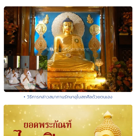
• วิธีการกล่าวสมาทานรักษาอุโบสถศีลด้วยตนเอง