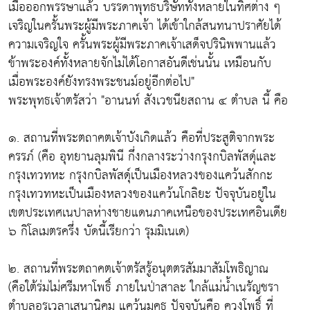
เมื่อออกพรรษาแล้ว บรรดาพุทธบริษัททั้งหลายในทิศต่าง ๆ
เจริญในครั้นพระผู้มีพระภาคเจ้า ได้เข้าใกล้สนทนาปราศัยได้
ความเจริญใจ ครั้นพระผู้มีพระภาคเจ้าเสด็จปรินิพพานแล้ว
ข้าพระองค์ทั้งหลายจักไม่ได้โอกาสอันดีเช่นนั้น เหมือนกับ
เมื่อพระองค์ยังทรงพระชนม์อยู่อีกต่อไป"
พระพุทธเจ้าตรัสว่า "อานนท์ สังเวชนียสถาน ๔ ตำบล นี้ คือ
๑. สถานที่พระตถาคตเจ้าบังเกิดแล้ว คือที่ประสูติจากพระ
ครรภ์ (คือ อุทยานลุมพินี กึ่งกลางระว่างกรุงกบิลพัสดุ์และ
กรุงเทวทหะ กรุงกบิลพัสดุ์เป็นเมืองหลวงของแคว้นสักกะ
กรุงเทวทหะเป็นเมืองหลวงของแคว้นโกลิยะ ปัจจุบันอยู่ใน
เขตประเทศเนปาลห่างชายแดนภาคเหนือของประเทศอินเดีย
๖ กิโลเมตรครึ่ง บัดนี้เรียกว่า รุมมิเนเด)
๒. สถานที่พระตถาคตเจ้าตรัสรู้อนุตตรสัมมาสัมโพธิญาณ
(คือใต้ร่มไม่ศรีมหาโพธิ์ ภายในป่าสาละ ใกล้แม่น้ำเนรัญชรา
ตำบลอุรุเวลาเสนานิคม แคว้นมคธ ปัจจุบันคือ ควงโพธิ์ ที่