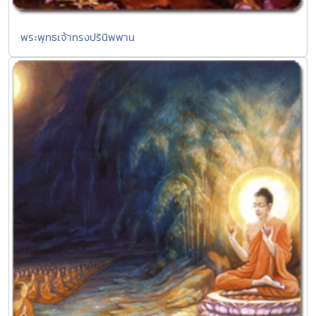
พระพุทธเจ้าทรงปรินิพพาน