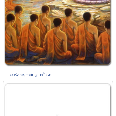
เวสารัชชญาณในฐานะทั้ง ๔