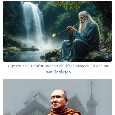
• หยุดคิดมาก • ขลุ่ยบำบัดของทิเบต • ทำลายสิ่งอุดตันและความคิด
เชิงลบโดยไม่รู้ตัว