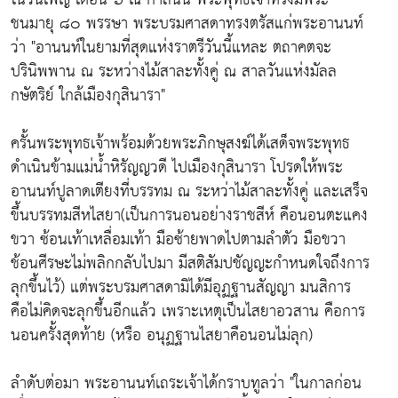
ชนมายุ ๘๐ พรรษา พระบรมศาสดาทรงตรัสแก่พระอานนท์
ว่า "อานนท์ในยามที่สุดแห่งราตรีวันนี้แหละ ตถาคตจะ
ปรินิพพาน ณ ระหว่างไม้สาละทั้งคู่ ณ สาลวันแห่งมัลล
กษัตริย์ ใกล้เมืองกุสินารา"
ครั้นพระพุทธเจ้าพร้อมด้วยพระภิกษุสงฆ์ได้เสด็จพระพุทธ
ดำเนินข้ามแม่น้ำหิรัญญวดี ไปเมืองกุสินารา โปรดให้พระ
อานนท์ปูลาดเตียงที่บรรทม ณ ระหว่าไม้สาละทั้งคู่ และเสร็จ
ขึ้นบรรทมสีหไสยา(เป็นการนอนอย่างราชสีห์ คือนอนตะแคง
ขวา ซ้อนเท้าเหลื่อมเท้า มือซ้ายพาดไปตามลำตัว มือขวา
ช้อนศีรษะไม่พลิกกลับไปมา มีสติสัมปชัญญะกำหนดใจถึงการ
ลุกขึ้นไว้) แต่พระบรมศาสดามิได้มีอุฏฐานสัญญา มนสิการ
คือไม่คิดจะลุกขึ้นอีกแล้ว เพราะเหตุเป็นไสยาอวสาน คือการ
นอนครั้งสุดท้าย (หรือ อนุฏฐานไสยาคือนอนไม่ลุก)
ลำดับต่อมา พระอานนท์เถระเจ้าได้กราบทูลว่า "ในกาลก่อน