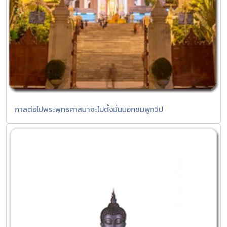
กาลต่อไปพระพุทธศาสนาจะไปตั้งมั่นนอกชมพูทวีป