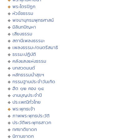
พระไตรปิฏก
หัวข้อธรรม
พจนานุกรมพุทธศาสน์
มิลินทปัญหา
เสียงธรรม
สถานีเพลงธรรมะ
เพลงธรรมะ/ดนตรีสมาธิ
ธรรมะปฏิบัติ
คลังแสงแห่งธรรม
บทสวดมนต์
หลักธรรมนำสุขฯ
กรรมฐานประจำวันเกิด
ฮีต ๑๒ คอง ๑๔
งานบุญประจำปี
ประเพณีทั่วไทย
พระพุทธเจ้า
ภาพพระพุทธประวัติ
ประวัติพระพุทธสาวก
ทศชาติชาดก
นิทานชาดก