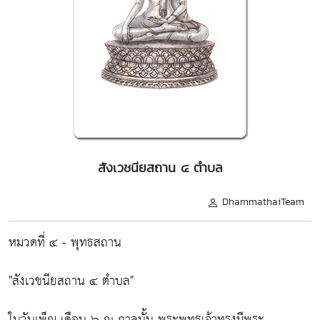
สังเวชนียสถาน ๔ ตำบล
DhammathaiTeam
หมวดที่ ๔ - พุทธสถาน
"สังเวชนียสถาน ๔ ตำบล"
ในวันเพ็ญ เดือน ๖ ณ กาลนั้น พระพุทธเจ้าทรงมีพระ