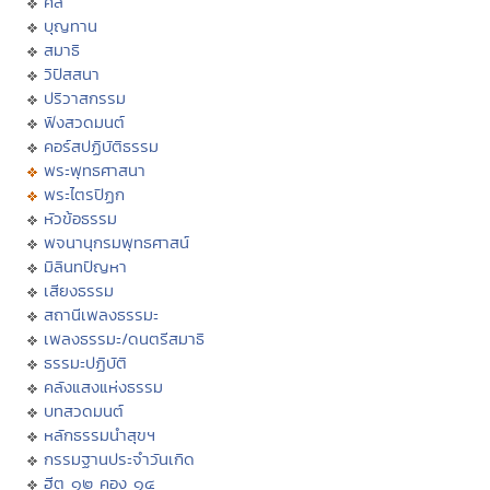
ศีล
บุญทาน
สมาธิ
วิปัสสนา
ปริวาสกรรม
ฟังสวดมนต์
คอร์สปฏิบัติธรรม
พระพุทธศาสนา
พระไตรปิฏก
หัวข้อธรรม
พจนานุกรมพุทธศาสน์
มิลินทปัญหา
เสียงธรรม
สถานีเพลงธรรมะ
เพลงธรรมะ/ดนตรีสมาธิ
ธรรมะปฏิบัติ
คลังแสงแห่งธรรม
บทสวดมนต์
หลักธรรมนำสุขฯ
กรรมฐานประจำวันเกิด
ฮีต ๑๒ คอง ๑๔