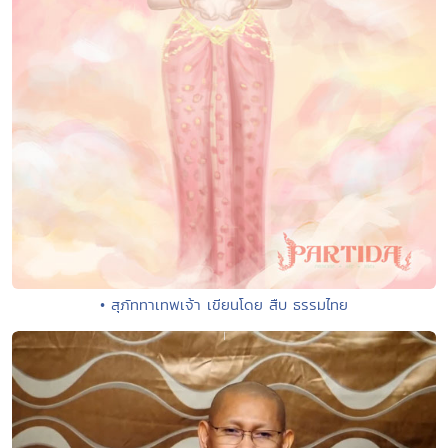
• สุภัททาเทพเจ้า เขียนโดย สืบ ธรรมไทย