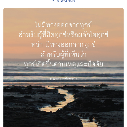
• วัดพระสิงห์