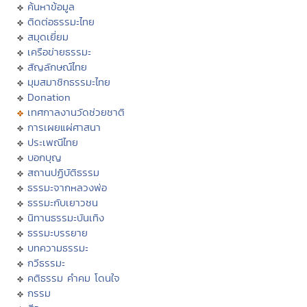
ค้นหาข้อมูล
ติดต่อธรรมะไทย
สมุดเยี่ยม
เครือข่ายธรรมะ
สัญลักษณ์ไทย
มุมสมาชิกธรรมะไทย
Donation
เทศกาลงานวัดช่วยชาติ
การเผยแผ่ศาสนา
ประเพณีไทย
บอกบุญ
สถานปฏิบัติธรรม
ธรรมะจากหลวงพ่อ
ธรรมะกับเยาวชน
นิทานธรรมะบันเทิง
ธรรมะบรรยาย
บทความธรรมะ
กวีธรรมะ
คติธรรม คำคม โดนใจ
กรรม