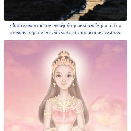
• ไม่มีทางออกจากทุกข์สำหรับผู้ที่ยึดทุกข์หรือผลักไสทุกข์...ทว่า มี
ทางออกจากทุกข์ สำหรับผู้ที่เห็นว่าทุกข์เกิดขึ้นตามเหตุและปัจจัย