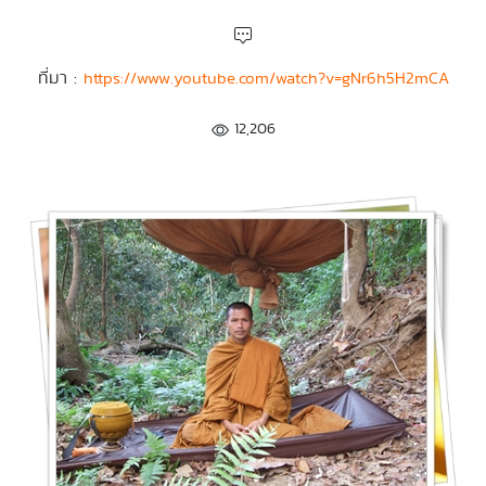
ที่มา :
https://www.youtube.com/watch?v=gNr6h5H2mCA
12,206