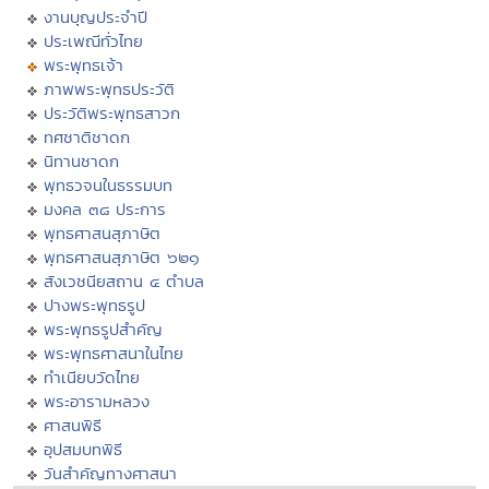
งานบุญประจำปี
ประเพณีทั่วไทย
พระพุทธเจ้า
ภาพพระพุทธประวัติ
ประวัติพระพุทธสาวก
ทศชาติชาดก
นิทานชาดก
พุทธวจนในธรรมบท
มงคล ๓๘ ประการ
พุทธศาสนสุภาษิต
พุทธศาสนสุภาษิต ๖๒๑
สังเวชนียสถาน ๔ ตำบล
ปางพระพุทธรูป
พระพุทธรูปสำคัญ
พระพุทธศาสนาในไทย
ทำเนียบวัดไทย
พระอารามหลวง
ศาสนพิธี
อุปสมบทพิธี
วันสำคัญทางศาสนา