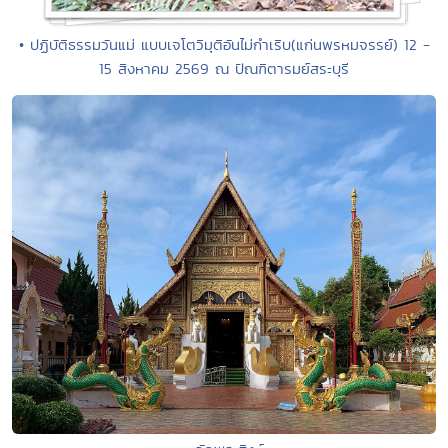
• ปฏิบัติธรรมวันแม่ แบบเจโตวิมุติอันไม่กำเริบ(แก่นพรหมจรรย์) 12 -
15 สิงหาคม 2569 ณ ปัณฑิตารมย์สระบุรี