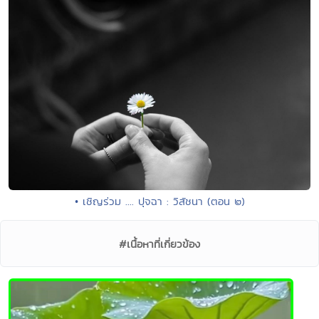
• เชิญร่วม .... ปุจฉา : วิสัชนา (ตอน ๒)
#เนื้อหาที่เกี่ยวข้อง