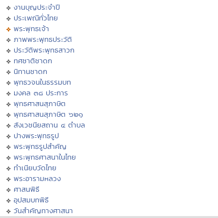
งานบุญประจำปี
ประเพณีทั่วไทย
พระพุทธเจ้า
ภาพพระพุทธประวัติ
ประวัติพระพุทธสาวก
ทศชาติชาดก
นิทานชาดก
พุทธวจนในธรรมบท
มงคล ๓๘ ประการ
พุทธศาสนสุภาษิต
พุทธศาสนสุภาษิต ๖๒๑
สังเวชนียสถาน ๔ ตำบล
ปางพระพุทธรูป
พระพุทธรูปสำคัญ
พระพุทธศาสนาในไทย
ทำเนียบวัดไทย
พระอารามหลวง
ศาสนพิธี
อุปสมบทพิธี
วันสำคัญทางศาสนา