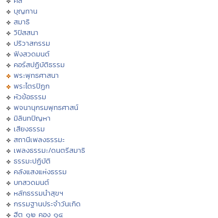
ศีล
บุญทาน
สมาธิ
วิปัสสนา
ปริวาสกรรม
ฟังสวดมนต์
คอร์สปฏิบัติธรรม
พระพุทธศาสนา
พระไตรปิฏก
หัวข้อธรรม
พจนานุกรมพุทธศาสน์
มิลินทปัญหา
เสียงธรรม
สถานีเพลงธรรมะ
เพลงธรรมะ/ดนตรีสมาธิ
ธรรมะปฏิบัติ
คลังแสงแห่งธรรม
บทสวดมนต์
หลักธรรมนำสุขฯ
กรรมฐานประจำวันเกิด
ฮีต ๑๒ คอง ๑๔