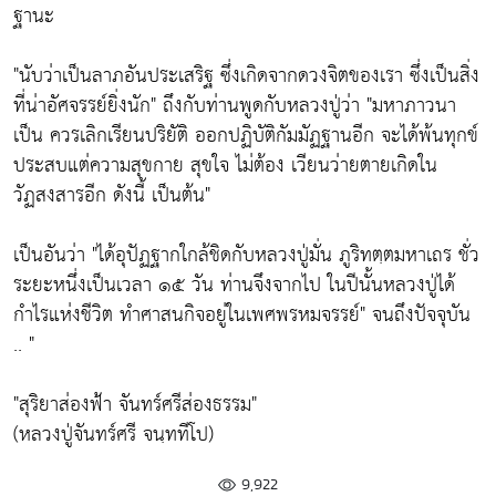
ฐานะ
"นับว่าเป็นลาภอันประเสริฐ ซึ่งเกิดจากดวงจิตของเรา ซึ่งเป็นสิ่ง
ที่น่าอัศจรรย์ยิ่งนัก" ถึงกับท่านพูดกับหลวงปู่ว่า "มหาภาวนา
เป็น ควรเลิกเรียนปริยัติ ออกปฏิบัติกัมมัฏฐานอีก จะได้พ้นทุกข์
ประสบแต่ความสุขกาย สุขใจ ไม่ต้อง เวียนว่ายตายเกิดใน
วัฏสงสารอีก ดังนี้ เป็นต้น"
เป็นอันว่า "ได้อุปัฏฐากใกล้ชิดกับหลวงปู่มั่น ภูริทตฺตมหาเถร ชั่ว
ระยะหนึ่งเป็นเวลา ๑๕ วัน ท่านจึงจากไป ในปีนั้นหลวงปู่ได้
กำไรแห่งชีวิต ทำศาสนกิจอยู่ในเพศพรหมจรรย์" จนถึงปัจจุบัน
.. "
"สุริยาส่องฟ้า จันทร์ศรีส่องธรรม"
(หลวงปู่จันทร์ศรี จนฺททีโป)
9,922