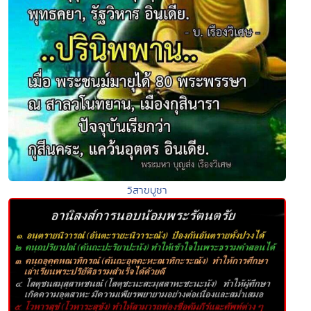
วิสาขบูชา