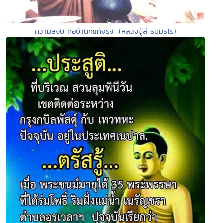
ความสงบ คือบ้านที่แท้จริง" (หลวงปู่ลี ธมฺมธโร)