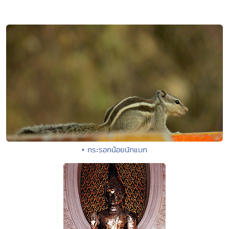
• กระรอกน้อยนักแบก