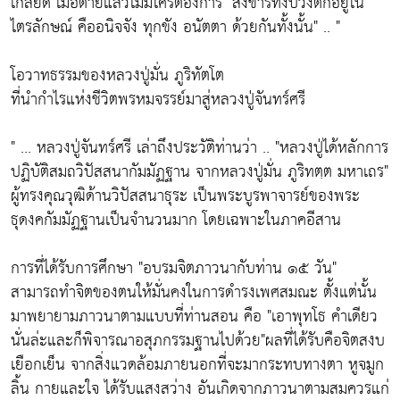
เกลียด เมื่อตายแล้วไม่มีใครต้องการ "สังขารทั้งปวงตกอยู่ใน
ไตรลักษณ์ คืออนิจจัง ทุกขัง อนัตตา ด้วยกันทั้งนั้น" .. "
โอวาทธรรมของหลวงปู่มั่น ภูริทัตโต
ที่นำกำไรแห่งชีวิตพรหมจรรย์มาสู่หลวงปู่จันทร์ศรี
" ... หลวงปู่จันทร์ศรี เล่าถึงประวัติท่านว่า .. "หลวงปู่ได้หลักการ
ปฏิบัติสมถวิปัสสนากัมมัฏฐาน จากหลวงปู่มั่น ภูริทตฺต มหาเถร"
ผู้ทรงคุณวุฒิด้านวิปัสสนาธุระ เป็นพระบูรพาจารย์ของพระ
ธุดงคกัมมัฏฐานเป็นจำนวนมาก โดยเฉพาะในภาคอีสาน
การที่ได้รับการศึกษา "อบรมจิตภาวนากับท่าน ๑๕ วัน"
สามารถทำจิตของตนให้มั่นคงในการดำรงเพศสมณะ ตั้งแต่นั้น
มาพยายามภาวนาตามแบบที่ท่านสอน คือ "เอาพุทโธ คำเดียว
นั่นล่ะและก็พิจารณาอสุภกรรมฐานไปด้วย"ผลที่ได้รับคือจิตสงบ
เยือกเย็น จากสิ่งแวดล้อมภายนอกที่จะมากระทบทางตา หูจมูก
ลิ้น กายและใจ ได้รับแสงสว่าง อันเกิดจากภาวนาตามสมควรแก่