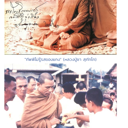
"ทัพพีไม่รู้รสของแกง" (หลวงปู่ชา สุภัทโท)