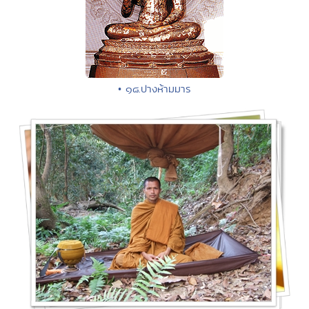
• ๑๘.ปางห้ามมาร