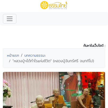
ค้นหาในเว็บไซต์ :
หน้าแรก
บทความธรรมะ
"หลวงปู่ฯได้กำไรแห่งชีวิต" (หลวงปู่จันทร์ศรี จนฺททีโป)