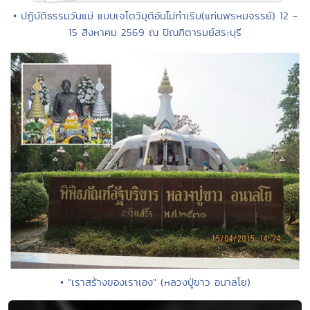
• ปฏิบัติธรรมวันแม่ แบบเจโตวิมุติอันไม่กำเริบ(แก่นพรหมจรรย์) 12 -
15 สิงหาคม 2569 ณ ปัณฑิตารมย์สระบุรี
• "เราสร้างของเราเอง" (หลวงปู่ขาว อนาลโย)