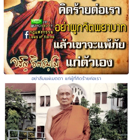
อย่าลืมแผ่เมตตา แก่ผู้ที่คิดร้ายค่อเรา