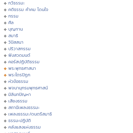
กวีธรรมะ
คติธรรม คำคม โดนใจ
กรรม
ศีล
บุญทาน
สมาธิ
วิปัสสนา
ปริวาสกรรม
ฟังสวดมนต์
คอร์สปฏิบัติธรรม
พระพุทธศาสนา
พระไตรปิฏก
หัวข้อธรรม
พจนานุกรมพุทธศาสน์
มิลินทปัญหา
เสียงธรรม
สถานีเพลงธรรมะ
เพลงธรรมะ/ดนตรีสมาธิ
ธรรมะปฏิบัติ
คลังแสงแห่งธรรม