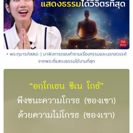
• พระกุมารกัสสปะ | มาฟังการตอบคำถามเรื่องกรรมและนรกสวรรค์
จากพระที่แสดงธรรมได้งามที่สุด