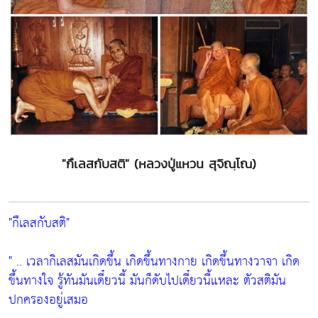
"กืเลสกับสติ" (หลวงปู่แหวน สุจิณฺโณ)
"กืเลสกับสติ"
" .. เวลากิเลสมันเกิดขึ้น เกิดขึ้นทางกาย เกิดขึ้นทางวาจา เกิด
ขึ้นทางใจ
รู้ทันมันเดี๋ยวนี้ มันก็ดับไปเดี๋ยวนี้แหละ
ตัวสติมัน
ปกครองอยู่เสมอ