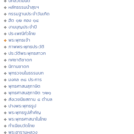
บทสวดมนต์
หลักธรรมนำสุขฯ
กรรมฐานประจำวันเกิด
ฮีต ๑๒ คอง ๑๔
งานบุญประจำปี
ประเพณีทั่วไทย
พระพุทธเจ้า
ภาพพระพุทธประวัติ
ประวัติพระพุทธสาวก
ทศชาติชาดก
นิทานชาดก
พุทธวจนในธรรมบท
มงคล ๓๘ ประการ
พุทธศาสนสุภาษิต
พุทธศาสนสุภาษิต ๖๒๑
สังเวชนียสถาน ๔ ตำบล
ปางพระพุทธรูป
พระพุทธรูปสำคัญ
พระพุทธศาสนาในไทย
ทำเนียบวัดไทย
พระอารามหลวง