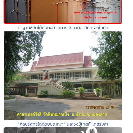
ทำฐานชีวิตให้มั่นคงด้วยการรักษาศีล มีศีล อยู่ในศีล
"ศีลบริสุทธิ์ได้ด้วยปัญญา" (หลวงปู่เทสก์ เทสรังสี)