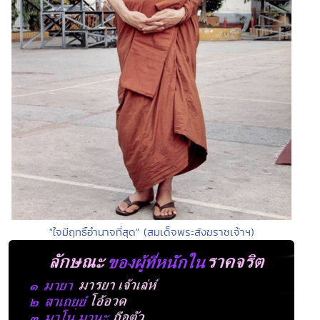
"ใจมีฤทธิ์อำนาจที่สุด" (สมเด็จพระสังฆราชเจ้าฯ)