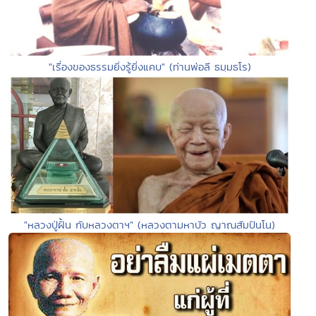
"เรื่องของธรรมยิ่งรู้ยิ่งแคบ" (ท่านพ่อลี ธมฺมธโร)
"หลวงปู่ฝั้น กับหลวงตาฯ" (หลวงตามหาบัว ญาณสัมปันโน)