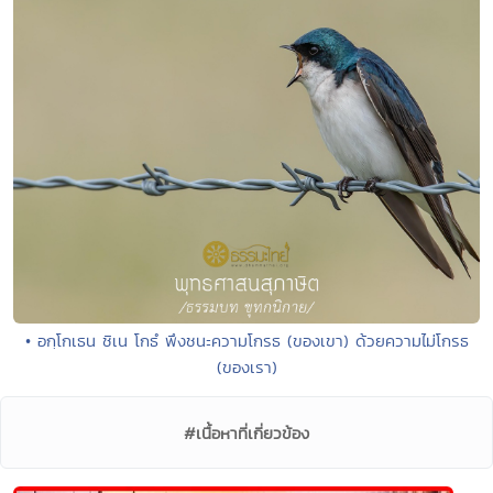
• อกฺโกเธน ชิเน โกธํ พึงชนะความโกรธ (ของเขา) ด้วยความไม่โกรธ
(ของเรา)
#เนื้อหาที่เกี่ยวข้อง