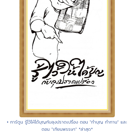
• การ์ตูน รู้ไว้ให้ได้บุญกับลุงปราดเปรื่อง ตอน "ทำบุญ ทำทาน" และ
ตอน "เทียนพรรษา" *ล่าสุด*