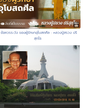
 ข้อควรระวัง ของผู้รักษาอุโบสถศีล : หลวงปู่สรวง ปริ
สุทฺโธ