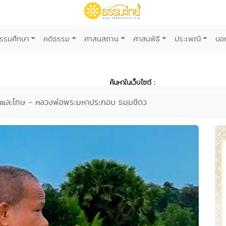
รรมศึกษา
คติธรรม
ศาสนสถาน
ศาสนพิธี
ประเพณี
บอ
ค้นหาในเว็บไซต์ :
็นคุณและโทษ - หลวงพ่อพระมหาประกอบ ธมฺมชีดว