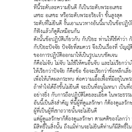
ทีนี้ระดับละความยินดี ก็เป็นระดับพระอเสขะ
เสขะ อเสขะ หรือระดับพระอริยเจ้า ขั้นสูงสุด
ระดับที่ไม่ยินดี งั้นเอาแนวทางอันนี้มาเป็นข้อปฏิบั
ก็ฟังแล้วก็ดูดีเหมือนกัน
ดังนั้นข้อปฏิบัติเกี่ยวกับ กัปปิยะ ท่านให้ใช้คำว่า 
กัปปิยะปัจจัย ปัจจัยที่สมควร จึงเป็นเรื่องที่ บัญญัต
ของการปฏิบัติออกมาให้เป็นรูปแบบชัดเจน
ก็คือไม่จับ ไม่จับ ไม่ใช้ให้คนอื่นจับ และไม่เรียกว่า
ให้เรียกว่าปัจจัย ก็คือข้อ ข้อจะเรียกว่าข้อหลีกเลี่ย
เพื่อให้เกิดผลกระทบ ต่อความเอื้อเฟื้อที่มีอยุ่ในพ
ถ้าทำใจได้ถึงขั้นไม่ยินดี จะเป็นที่อนุูโมทนา เป็นท
อย่างยิ่ง กับการถือปฏิบัติโดยละเอียด ในพระธรรม
อันนี้เป็นสิ่งสำคัญ ที่นี้ผู้ที่ดูแลรักษา ก็ต้องดูแลรัก
ผู้ที่เป็นผู้ที่เขาถวายนั้นจะไม่ยินดี
แต่ผู้ดูแลรักษาก็ต้องดูแลรักษา ตามคติของโลกว่า ท่
มีสิทธิ์ในสิ่งนั้น ถึงแม้ท่านจะไม่ยินดีท่านก็มีสิทธิ์ในส