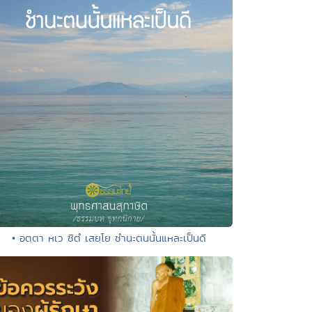
• อตฺตา หเว ชิตํ เสยฺโย ชํานะตนนั้นแหละเป็นดี