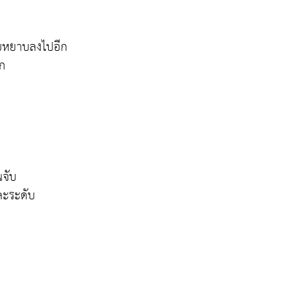
ดับหยาบลงไปอีก
ีก
นจับ
่ละระดับ