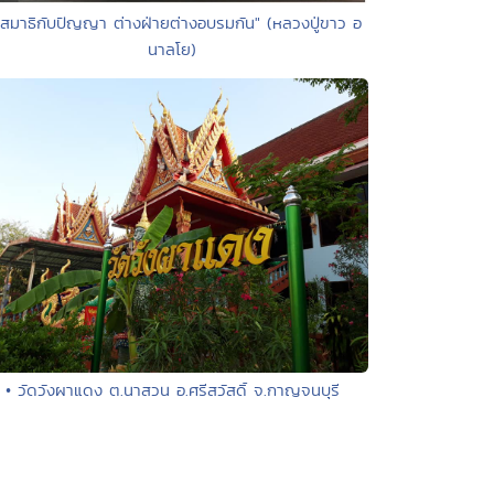
"สมาธิกับปัญญา ต่างฝ่ายต่างอบรมกัน" (หลวงปู่ขาว อ
นาลโย)
• วัดวังผาแดง ต.นาสวน อ.ศรีสวัสดิ์ จ.กาญจนบุรี