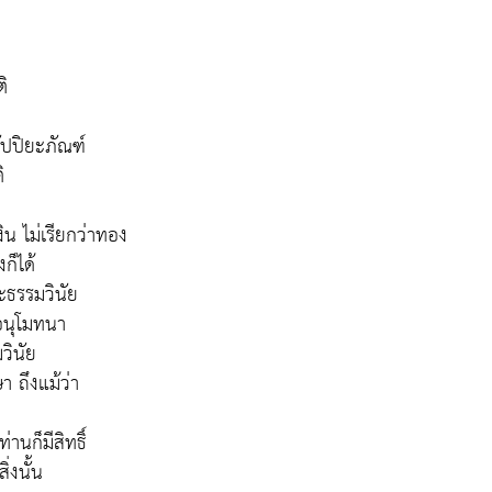
ติ
กัปปิยะภัณฑ์
ิ
เงิน ไม่เรียกว่าทอง
งก็ได้
ระธรรมวินัย
ี่อนุโมทนา
วินัย
ษา ถึงแม้ว่า
านก็มีสิทธิ์
ิ่งนั้น