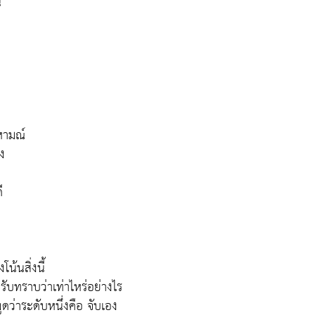
ิ
รหามณ์
ึง
ี
น้นสิ่งนี้
ที่รับทราบว่าเท่าไหร่อย่างไร
ูดว่าระดับหนึ่งคือ จับเอง