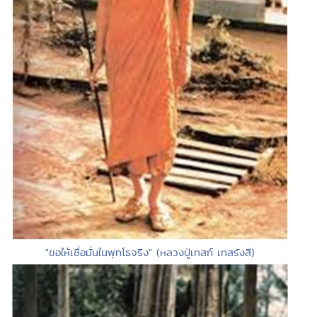
"ขอให้เชื่อมั่นในพุทโธจริง" (หลวงปู่เทสก์ เทสรังสี)