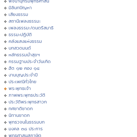
พจนานุกรมพุทธศาสน์
มิลินทปัญหา
เสียงธรรม
สถานีเพลงธรรมะ
เพลงธรรมะ/ดนตรีสมาธิ
ธรรมะปฏิบัติ
คลังแสงแห่งธรรม
บทสวดมนต์
หลักธรรมนำสุขฯ
กรรมฐานประจำวันเกิด
ฮีต ๑๒ คอง ๑๔
งานบุญประจำปี
ประเพณีทั่วไทย
พระพุทธเจ้า
ภาพพระพุทธประวัติ
ประวัติพระพุทธสาวก
ทศชาติชาดก
นิทานชาดก
พุทธวจนในธรรมบท
มงคล ๓๘ ประการ
พุทธศาสนสุภาษิต