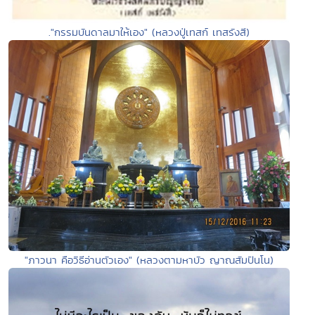
."กรรมบันดาลมาให้เอง" (หลวงปู่เทสก์ เทสรังสี)
"ภาวนา คือวิธีอ่านตัวเอง" (หลวงตามหาบัว ญาณสัมปันโน)