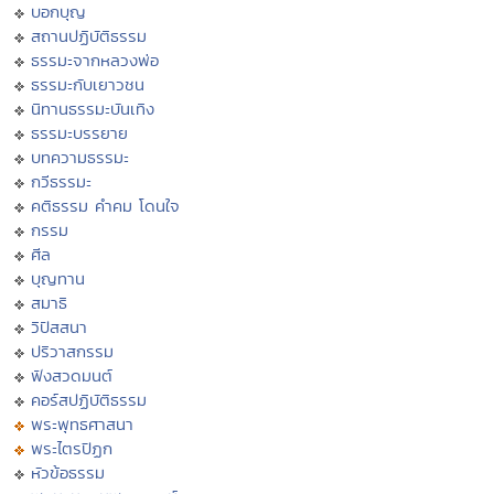
บอกบุญ
สถานปฏิบัติธรรม
ธรรมะจากหลวงพ่อ
ธรรมะกับเยาวชน
นิทานธรรมะบันเทิง
ธรรมะบรรยาย
บทความธรรมะ
กวีธรรมะ
คติธรรม คำคม โดนใจ
กรรม
ศีล
บุญทาน
สมาธิ
วิปัสสนา
ปริวาสกรรม
ฟังสวดมนต์
คอร์สปฏิบัติธรรม
พระพุทธศาสนา
พระไตรปิฏก
หัวข้อธรรม