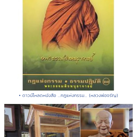
• ดาวน์โหลดหนังสือ ...กฎแห่งกรรม... (หลวงพ่อจรัญ)