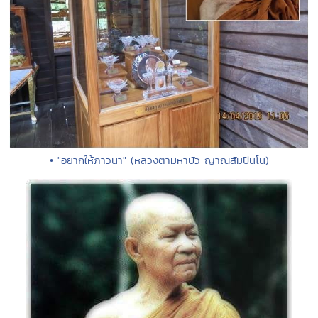
• "อยากให้ภาวนา" (หลวงตามหาบัว ญาณสัมปันโน)