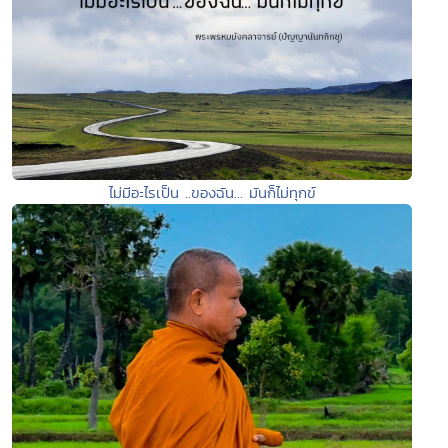
ไม่มีอะไรเป็น ..ของฉัน... มันก็ไม่ทุกข์