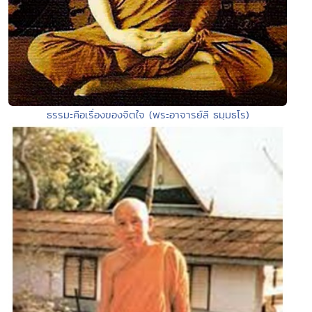
ธรรมะคือเรื่องของจิตใจ (พระอาจารย์ลี ธมฺมธโร)