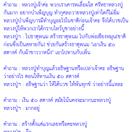
คำถาม
: หลวงปู่เจ้าค่ะ พวกเราเคารพเลื่อมใส ศรัทธาหลวงปู่
กันมาก อยากบำเพ็ญบุญ ทำกุศลถวายหลวงปู่เท่าใดก็ไม่อิ่ม
หลวงปู่บำเพ็ญบารมีทำบุญอะไรในชาติก่อนเจ้าคะ จึงได้บวชเป็น
หลวงปู่ให้พวกเราได้กราบไหว้บูชาอย่างนี้
หลวงปู่ฯ
: ไปธาตุพนม สร้างธาตุพนม ไปกับพ่อเชียงหมุน(ชาติ
ก่อนซึ่งเป็นสหายกัน) ช่วยกันสร้างธาตุพนม
"เอาเงิน ๕๐
สตางค์ กับผ้าขาววาหนึ่ง"
เอาไปทานกับเพิ่น
คำถาม
: หลวงปู่ทำบุญแล้วอธิษฐานหรือเปล่าเจ้าคะ อธิษฐาน
ว่าอย่างไร ตอนให้ทานเงิน ๕๐ สตางค์
หลวงปู่ฯ
: อธิษฐานว่า
ให้ได้บวช ให้พ้นทุกข์
ว่าอย่างนี้แหละ
คำถาม
: เงิน ๕๐ สตางค์ สมัยโน้นคงจะมากนะหลวงปู่
หลวงปู่ฯ
: มากอยู่
คำถาม
: สร้างตั้งแต่แรกเลยหรือคะหลวงปู่