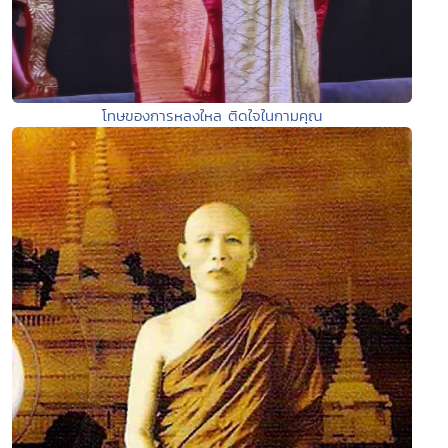
โทษของการหลงใหล ติดใจในกามคุณ