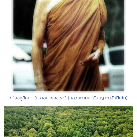
• "จงถูมิใจ .. ในวาสนาของเรา" (หลวงตามหาบัว ญาณสัมปันโน)