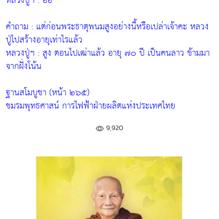
หลวงปู่ฯ
: อือ
คำถาม
: แต่ก่อนพระธาตุพนมสูงอย่างนี้หรือเปล่าเจ้าคะ หลวง
ปู่ไปสร้างอายุเท่าไรแล้ว
หลวงปู่ฯ
: สูง ตอนไปเฒ่าแล้ว อายุ ๗๐ ปี เป็นคนลาว ข้ามมา
จากฝั่งโน้น
ฐานสโมบูชา (หน้า ๒๖๕)
ชมรมพุทธศาสน์ การไฟฟ้าฝ่ายผลิตแห่งประเทศไทย
9,920