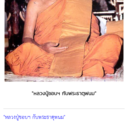
"หลวงปู่ชอบฯ กับพระธาตุพนม"
"หลวงปู่ชอบฯ กับพระธาตุพนม"