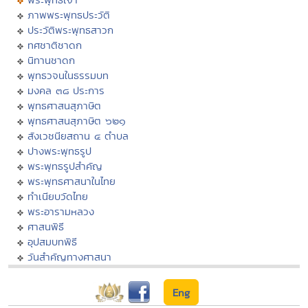
ภาพพระพุทธประวัติ
ประวัติพระพุทธสาวก
ทศชาติชาดก
นิทานชาดก
พุทธวจนในธรรมบท
มงคล ๓๘ ประการ
พุทธศาสนสุภาษิต
พุทธศาสนสุภาษิต ๖๒๑
สังเวชนียสถาน ๔ ตำบล
ปางพระพุทธรูป
พระพุทธรูปสำคัญ
พระพุทธศาสนาในไทย
ทำเนียบวัดไทย
พระอารามหลวง
ศาสนพิธี
อุปสมบทพิธี
วันสำคัญทางศาสนา
Eng