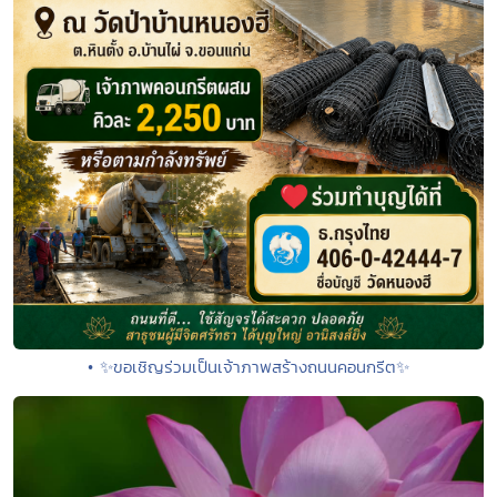
• ✨ขอเชิญร่วมเป็นเจ้าภาพสร้างถนนคอนกรีต✨