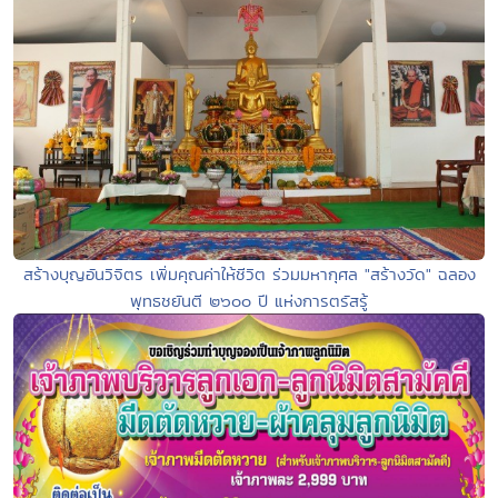
สร้างบุญอันวิจิตร เพิ่มคุณค่าให้ชีวิต ร่วมมหากุศล "สร้างวัด" ฉลอง
พุทธชยันตี ๒๖๐๐ ปี แห่งการตรัสรู้