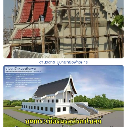
งานวิสาขะบูชายกช่อฟ้าวิหาร