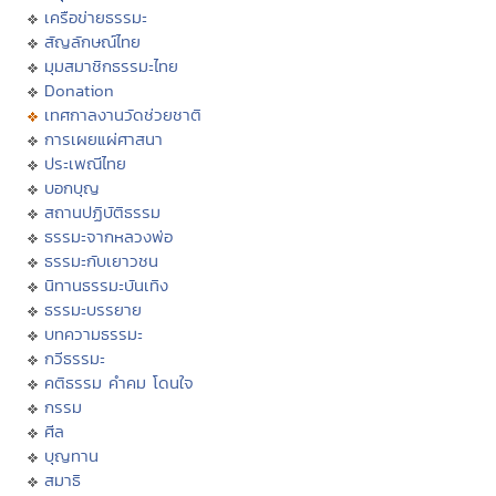
เครือข่ายธรรมะ
สัญลักษณ์ไทย
มุมสมาชิกธรรมะไทย
Donation
เทศกาลงานวัดช่วยชาติ
การเผยแผ่ศาสนา
ประเพณีไทย
บอกบุญ
สถานปฏิบัติธรรม
ธรรมะจากหลวงพ่อ
ธรรมะกับเยาวชน
นิทานธรรมะบันเทิง
ธรรมะบรรยาย
บทความธรรมะ
กวีธรรมะ
คติธรรม คำคม โดนใจ
กรรม
ศีล
บุญทาน
สมาธิ