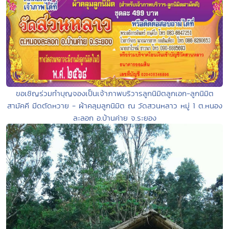
ขอเชิญร่วมทำบุญจองเป็นเจ้าภาพบริวารลูกนิมิตลูกเอก-ลูกนิมิต
สามัคคี มีดตัดหวาย - ผ้าคลุมลูกนิมิต ณ วัดสวนหลาว หมู่ 1 ต.หนอง
ละลอก อ.บ้านค่าย จ.ระยอง