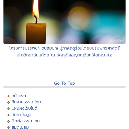
โครงการบรรพชา-อุปสมบทหมู่ภาคฤดูร้อนโดยชมรมพุทธศาสตร์
มหาวิทยาลัยมหิดล ณ วัดภูสังโฆญาณวิสุทธิโสภณ จ.อ
Go To Top
หน้าแรก
ทีมงานธรรมะไทย
แผนผังเว็บไซต์
ค้นหาข้อมูล
ติดต่อธรรมะไทย
สมุดเยี่ยม