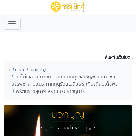
ค้นหาในเว็บไซต์ :
หน้าแรก
บอกบุญ
วัดไผ่เหลือง บางบัวทอง นนทบุรีขอเชิญชวนเยาวชน
บรรพชาสามเณร ภาคฤดูร้อนเฉลิมพระเกียรติสมเด็จพระ
เทพรัตนราชสุดาฯ สยามบรมราชกุมารี