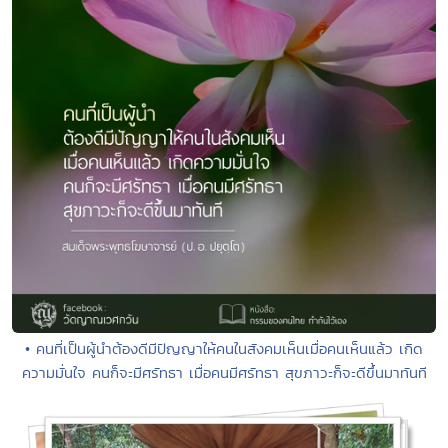
• คนที่เป็นผู้นำต้องดีมีปัญญาให้คนในสังคมเห็นเมื่อคนเห็นแล้ว เกิด
ความมั่นใจ คนก็จะมีศรัทธา เมื่อคนมีศรัทธา สุขภาวะก็จะดีขึ้นมาทันที