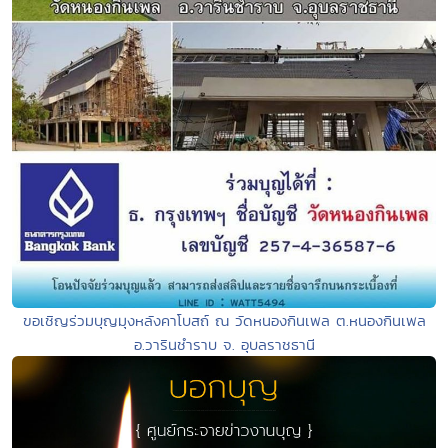
ขอเชิญร่วมบุญมุงหลังคาโบสถ์ ณ วัดหนองกินเพล ต.หนองกินเพล
อ.วารินชำราบ จ. อุบลราชธานี