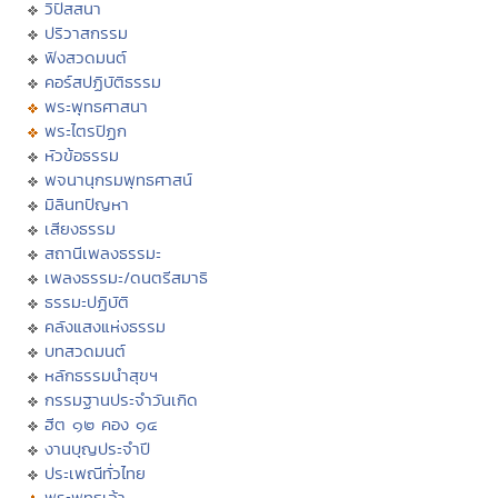
วิปัสสนา
ปริวาสกรรม
ฟังสวดมนต์
คอร์สปฏิบัติธรรม
พระพุทธศาสนา
พระไตรปิฏก
หัวข้อธรรม
พจนานุกรมพุทธศาสน์
มิลินทปัญหา
เสียงธรรม
สถานีเพลงธรรมะ
เพลงธรรมะ/ดนตรีสมาธิ
ธรรมะปฏิบัติ
คลังแสงแห่งธรรม
บทสวดมนต์
หลักธรรมนำสุขฯ
กรรมฐานประจำวันเกิด
ฮีต ๑๒ คอง ๑๔
งานบุญประจำปี
ประเพณีทั่วไทย
พระพุทธเจ้า