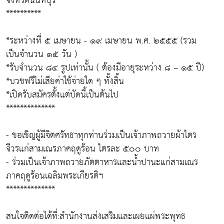
จังหวัดนนทบุรี
**********
*ระหว่างที่ ๕ เมษายน - ๑๙ เมษายน พ.ศ. ๒๕๕๕ (รวม
เป็นจำนวน ๑๕ วัน )
*รับจำนวน ๘๔ รูปเท่านั้น ( ต้องมีอายุระหว่าง ๘ – ๑๕ ปี)
*บวชฟรีไม่เสียค่าใช้จ่ายใด ๆ ทั้งสิ้น
*เปิดรับสมัครตั้งแต่บัดนี้เป็นต้นไป
**************
- ขอเชิญผู้มีจิตศรัทธาทุกท่านร่วมเป็นเจ้าภาพถวายผ้าไตร
จีวรแก่สามเณรภาคฤดูร้อน ไตรละ ๕๐๐ บาท
- ร่วมเป็นเจ้าภาพถวายภัตตาหารและน้ำปานะแก่สามเณร
ภาคฤดูร้อนเฉลิมพระเกียรติฯ
**************
สนใจติดต่อได้ที่:สำนักงานส่งเสริมและเผยแผ่พระพุทธ