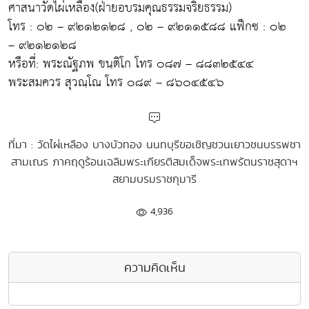
ศาสนาวัดไผ่เหลือง(ฝ่ายอบรมคุณธรรมจริยธรรม)
โทร : ๐๒ – ๙๒๑๒๑๒๘ , ๐๒ – ๙๒๑๑๕๘๘ แฟ็กซ : ๐๒
– ๙๒๑๒๑๒๘
หรือที่: พระณัฐภพ ขนฺติโก โทร ๐๘๗ – ๘๘๓๒๕๔๔
พระสมควร สุวณฺโณ โทร ๐๘๙ – ๘๖๐๔๕๔๖
ที่มา : วัดไผ่เหลือง บางบัวทอง นนทบุรีขอเชิญชวนเยาวชนบรรพชา
สามเณร ภาคฤดูร้อนเฉลิมพระเกียรติสมเด็จพระเทพรัตนราชสุดาฯ
สยามบรมราชกุมารี
4,936
ความคิดเห็น