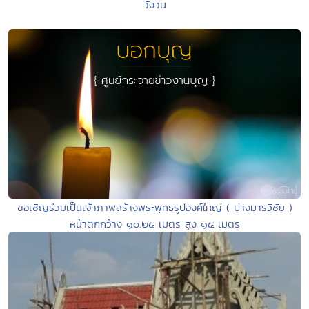
วังวน
ขอเชิญร่วมเป็นเจ้าภาพสร้างพระพุทธรูปองค์ใหญ่ ( ปางมารวิชัย )
หน้าตักกว้าง ๑๐.๒๕ เมตร สูง ๑๕ เมตร