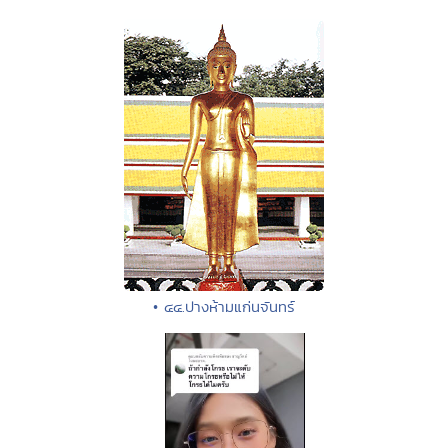
• ๔๔.ปางห้ามแก่นจันทร์