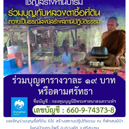
ขอเชิญร่วมบุญซื้อที่ดิน 6ไร่ สร้างสถานปฏิบัติธรรม ณ ที่พักสงฆ์ป่า
ใหญ่บ้านกระโพธิ์ อ.ปรางค์กู่ จ.ศรีสะเกษ