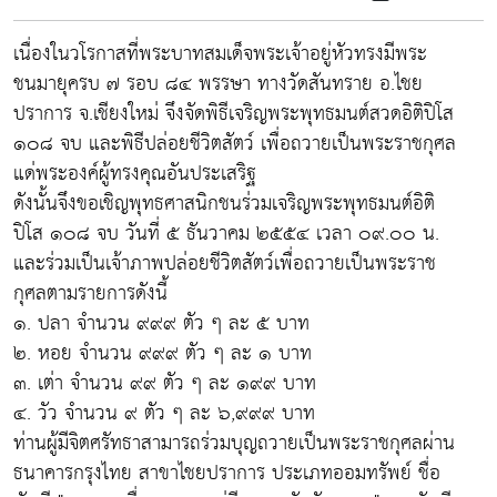
เนื่องในวโรกาสที่พระบาทสมเด็จพระเจ้าอยู่หัวทรงมีพระ
ชนมายุครบ ๗ รอบ ๘๔ พรรษา ทางวัดสันทราย อ.ไชย
ปราการ จ.เชียงใหม่ จึงจัดพิธีเจริญพระพุทธมนต์สวดอิติปิโส
๑๐๘ จบ และพิธีปล่อยชีวิตสัตว์ เพื่อถวายเป็นพระราชกุศล
แด่พระองค์ผู้ทรงคุณอันประเสริฐ
ดังนั้นจึงขอเชิญพุทธศาสนิกชนร่วมเจริญพระพุทธมนต์อิติ
ปิโส ๑๐๘ จบ วันที่ ๕ ธันวาคม ๒๕๕๔ เวลา ๐๙.๐๐ น.
และร่วมเป็นเจ้าภาพปล่อยชีวิตสัตว์เพื่อถวายเป็นพระราช
กุศลตามรายการดังนี้
๑. ปลา จำนวน ๙๙๙ ตัว ๆ ละ ๕ บาท
๒. หอย จำนวน ๙๙๙ ตัว ๆ ละ ๑ บาท
๓. เต่า จำนวน ๙๙ ตัว ๆ ละ ๑๙๙ บาท
๔. วัว จำนวน ๙ ตัว ๆ ละ ๖,๙๙๙ บาท
ท่านผู้มีจิตศรัทธาสามารถร่วมบุญถวายเป็นพระราชกุศลผ่าน
ธนาคารกรุงไทย สาขาไชยปราการ ประเภทออมทรัพย์ ชื่อ