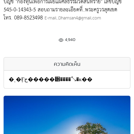
บัญชี "กองทุนเพื่อการเผยแผ่ศีลธรรมวัดสันทราย" เลขบัญชี
545-0-14343-5 สอบถามรายละเอียดที่..พระครูวรสุตเขต
โทร. 089-8523498
E-mail..Dhamsan4@gmail.com
4,940
ความคิดเห็น
�ͺ�Ӻح�����੾����⤡�к��