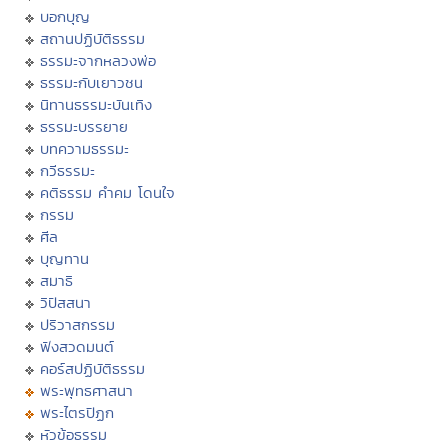
บอกบุญ
สถานปฏิบัติธรรม
ธรรมะจากหลวงพ่อ
ธรรมะกับเยาวชน
นิทานธรรมะบันเทิง
ธรรมะบรรยาย
บทความธรรมะ
กวีธรรมะ
คติธรรม คำคม โดนใจ
กรรม
ศีล
บุญทาน
สมาธิ
วิปัสสนา
ปริวาสกรรม
ฟังสวดมนต์
คอร์สปฏิบัติธรรม
พระพุทธศาสนา
พระไตรปิฏก
หัวข้อธรรม