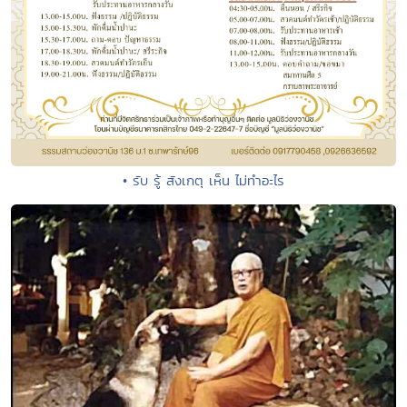
• รับ รู้ สังเกตุ เห็น ไม่ทำอะไร