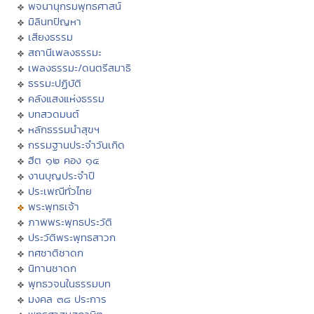
พจนานุกรมพุทธศาสน์
มิลินทปัญหา
เสียงธรรม
สถานีเพลงธรรมะ
เพลงธรรมะ/ดนตรีสมาธิ
ธรรมะปฏิบัติ
คลังแสงแห่งธรรม
บทสวดมนต์
หลักธรรมนำสุขฯ
กรรมฐานประจำวันเกิด
ฮีต ๑๒ คอง ๑๔
งานบุญประจำปี
ประเพณีทั่วไทย
พระพุทธเจ้า
ภาพพระพุทธประวัติ
ประวัติพระพุทธสาวก
ทศชาติชาดก
นิทานชาดก
พุทธวจนในธรรมบท
มงคล ๓๘ ประการ