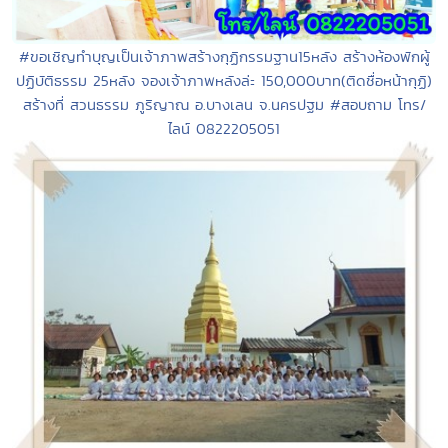
#ขอเชิญทำบุญเป็นเจ้าภาพสร้างกุฏิกรรมฐาน15หลัง สร้างห้องพักผู้
ปฏิบัติธรรม 25หลัง จองเจ้าภาพหลังล่ะ 150,000บาท(ติดชื่อหน้ากุฏิ)
สร้างที่ สวนธรรม ภูริญาณ อ.บางเลน จ.นครปฐม #สอบถาม โทร/
ไลน์ 0822205051