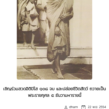
เชิญร่วมสวดอิติปิโส ๑๐๘ จบ และปล่อยชีวิตสัตว์ ถวายเป็น
พระราชกุศล ๕ ธันวามหาราชนี้
dham
22 พ.ย. 2554