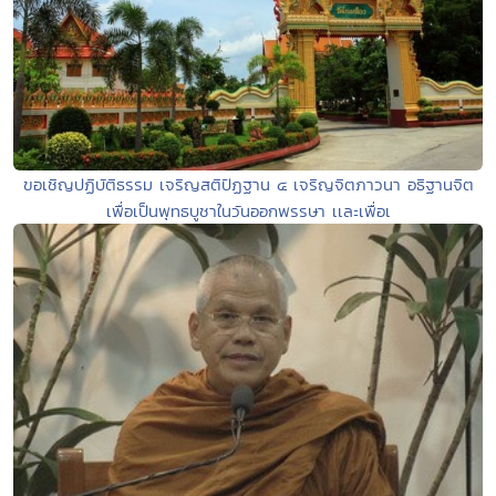
ขอเชิญปฏิบัติธรรม เจริญสติปัฏฐาน ๔ เจริญจิตภาวนา อธิฐานจิต
เพื่อเป็นพุทธบูชาในวันออกพรรษา เเละเพื่อเ