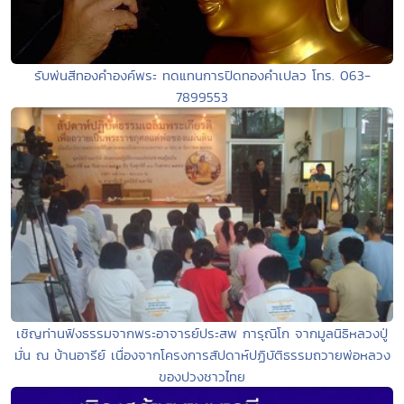
รับพ่นสีทองคำองค์พระ ทดแทนการปิดทองคำเปลว โทร. 063-
7899553
เชิญท่านฟังธรรมจากพระอาจารย์ประสพ การุณิโก จากมูลนิธิหลวงปู่
มั่น ณ บ้านอารีย์ เนื่องจากโครงการสัปดาห์ปฏิบัติธรรมถวายพ่อหลวง
ของปวงชาวไทย