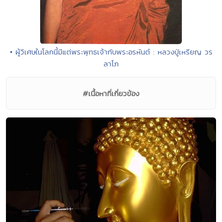
• ผู้วิเศษในโลกนี้มีแต่พระพุทธเจ้ากับพระอรหันต์ : หลวงปู่เหรียญ วร
ลาโภ
#เนื้อหาที่เกี่ยวข้อง