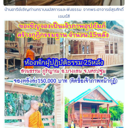
บ้านอารีย์เชิญท่านกราบนมัสการและฟังธรรม จากพระอาจารย์สุรศักดิ์
เขมรํสี