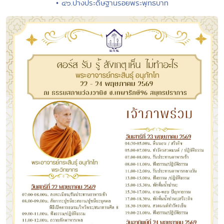
• ๔๖.ปางประดิษฐานรอยพระพุทธบาท