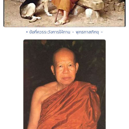
• ข้อที่ควรระวังการให้ทาน - พุทธทาสภิกขุ -