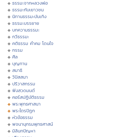
ธรรมะจากหลวงพ่อ
ธรรมะกับเยาวชน
นิทานธรรมะบันเทิง
ธรรมะบรรยาย
บทความธรรมะ
กวีธรรมะ
คติธรรม คำคม โดนใจ
กรรม
ศีล
บุญทาน
สมาธิ
วิปัสสนา
ปริวาสกรรม
ฟังสวดมนต์
คอร์สปฏิบัติธรรม
พระพุทธศาสนา
พระไตรปิฏก
หัวข้อธรรม
พจนานุกรมพุทธศาสน์
มิลินทปัญหา