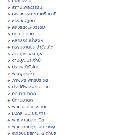
เสียงธรรม
สถานีเพลงธรรมะ
เพลงธรรมะ/ดนตรีสมาธิ
ธรรมะปฏิบัติ
คลังแสงแห่งธรรม
บทสวดมนต์
หลักธรรมนำสุขฯ
กรรมฐานประจำวันเกิด
ฮีต ๑๒ คอง ๑๔
งานบุญประจำปี
ประเพณีทั่วไทย
พระพุทธเจ้า
ภาพพระพุทธประวัติ
ประวัติพระพุทธสาวก
ทศชาติชาดก
นิทานชาดก
พุทธวจนในธรรมบท
มงคล ๓๘ ประการ
พุทธศาสนสุภาษิต
พุทธศาสนสุภาษิต ๖๒๑
สังเวชนียสถาน ๔ ตำบล