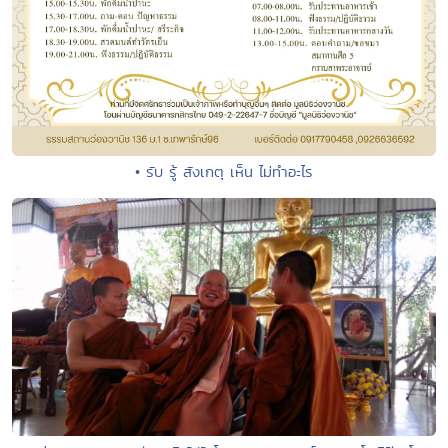
• รับ รู้ สังเกตุ เห็น ไม่ทำอะไร