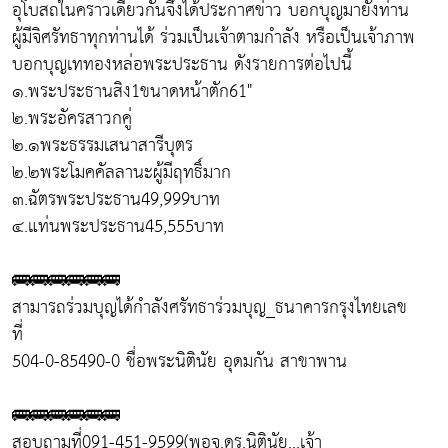
อุโบสถในคราวเดียวกันจึงได้ประกาศข่าว บอกบุญมายังท่าน
ผู้มีจิศรัทธาทุกท่านได้ ร่วมเป็นเจ้าตามกำลัง หรือเป็นเจ้าภาพ
บอกบุญเททองหล่อพระประธาน ดังรายการต่อไปนี้
๑.พระประธานสิง1ขนาดหน้าตัก61"
๒.พระอัครสาวกคู่
๒.๑พระธรรมเสนาสารีบุตร
๒.๒พระโมคคัลลานะผู้มีฤทธิ์มาก
๓.ฉัตรพระประธาน49,999บาท
๔.แท่นพระประธาน45,555บาท
🚌🚌🚌🚌🚌🚌
สามารถร่วมบุญได้กำลังศรัทธาร่วมบุญ_ธนาคารกรุงไทยเลข
ที่
504-0-85490-0 ชื่อพระนิตินัย อุดมกัน สาขาพาน
🚌🚌🚌🚌🚌🚌
สอบถามที่091-451-9599(พอจ.ดร.นิตินัย...เจ้า