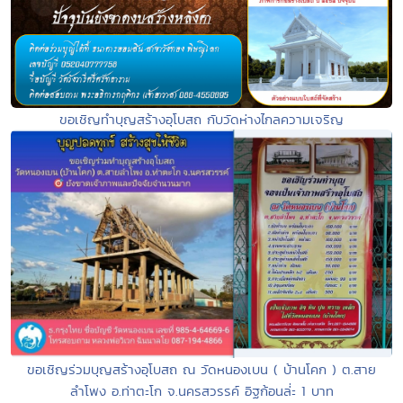
ขอเชิญทำบุญสร้างอุโบสถ กับวัดห่างไกลความเจริญ
ขอเชิญร่วมบุญสร้างอุโบสถ ณ วัดหนองเบน ( บ้านโคก ) ต.สาย
ลำโพง อ.ท่าตะโก จ.นครสวรรค์ อิฐก้อนล่่ะ 1 บาท