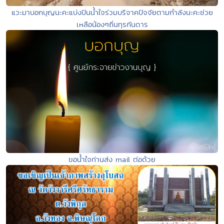
แวะมาบอกบุญนะคะแบ่งปันน้ำใจร่วมบริจาคปัจจัยตามกำลังนะคะช่วย
เหลือน้องๆถิ่นทุรกันดาร
ขอน้ำใจท่านส่ง mail ต่อด้วย