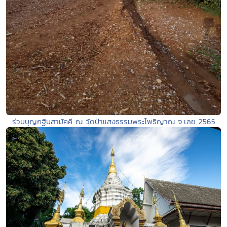
ร่วมบุญกฐินสามัคคี ณ วัดป่าแสงธรรมพระโพธิญาณ จ.เลย 2565