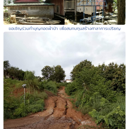
ขอเชิญร่วมทำบุญทอดผ้าป่า เพื่อสมทบทุนสร้างศาลาการเปริยญ