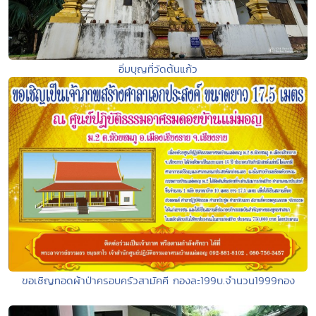
อิ่มบุญที่วัดต้นแก้ว
ขอเชิญทอดผ้าป่าครอบครัวสามัคคี กองละ199บ.จำนวน1999กอง