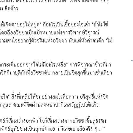
มาเพราะมีอะไรเป็นเชื้อพาให้เกิด" ใจที่พาให้เกิดตายอยู่
บเมล็ดข้าว
ห้เกิดตายอยู่ไม่หยุด" ก็อะไรเป็นเชื้อของใจเล่า "ถ้าไม่ใช่
ดยถืออวิชชาเป็นเป้าหมายแห่งการวิพากษ์วิจารณ์
สนใจอยากรู้ตัวจริงแห่งอวิชชา นับแต่หัวค่ำจนดึก "ไม่
ดกระเด็นออกจากใจไม่มีอะไรเหลือ" การพิจารณาข้าวก็มา
ิตก็มายุติกันที่อวิชชาดับ กลายเป็นจิตสุกขึ้นมาเช่นเดียว
จ" สิ่งที่เหลือให้ชมอย่างสมใจคือความบริสุทธิ์แห่งจิต
กดูแล ขณะที่จิตผ่านดงหนาป่ากิเลสวัฏฏ์ไปได้แล้ว
ก็เริ่มสว่างบนฟ้า ใจก็เริ่มสว่างจากอวิชชาขึ้นสู่ธรรม
ทิตย์อุทัยช่างเป็นฤกษ์งามยามวิเศษเอาเสียจริง ๆ .. "