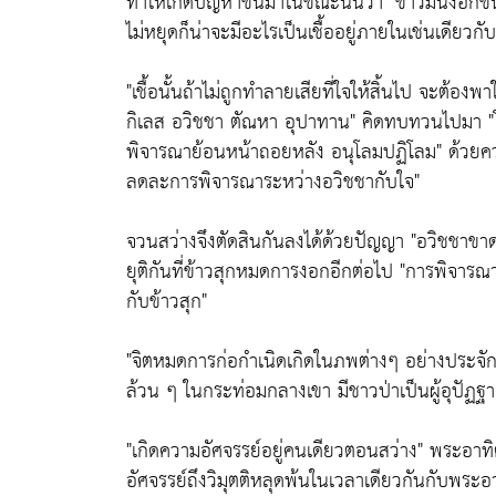
ทำให้เกิดปัญหาขึ้นมาในขณะนั้นว่า "ข้าวมันงอกขึ้น
ไม่หยุดก็น่าจะมีอะไรเป็นเชื้ออยู่ภายในเช่นเดียวกั
"เชื้อนั้นถ้าไม่ถูกทำลายเสียที่ใจให้สิ้นไป จะต้องพาใ
กิเลส อวิชชา ตัณหา อุปาทาน" คิดทบทวนไปมา "โ
พิจารณาย้อนหน้าถอยหลัง อนุโลมปฏิโลม" ด้วยความ
ลดละการพิจารณาระหว่างอวิชชากับใจ"
จวนสว่างจึงตัดสินกันลงได้ด้วยปัญญา "อวิชชาขา
ยุติกันที่ข้าวสุกหมดการงอกอีกต่อไป "การพิจารณาจ
กับข้าวสุก"
"จิตหมดการก่อกำเนิดเกิดในภพต่างๆ อย่างประจักษ์ใ
ล้วน ๆ ในกระท่อมกลางเขา มีชาวป่าเป็นผู้อุปัฏฐา
"เกิดความอัศจรรย์อยู่คนเดียวตอนสว่าง" พระอาทิตย์
อัศจรรย์ถึงวิมุตติหลุดพ้นในเวลาเดียวกันกับพระอา