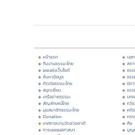
หน้าแรก
บอก
ทีมงานธรรมะไทย
สถา
แผนผังเว็บไซต์
ธรร
ค้นหาข้อมูล
ธรร
ติดต่อธรรมะไทย
นิทา
สมุดเยี่ยม
ธรร
เครือข่ายธรรมะ
บทค
สัญลักษณ์ไทย
กวี
มุมสมาชิกธรรมะไทย
คติ
Donation
กรร
เทศกาลงานวัดช่วยชาติ
ศีล
การเผยแผ่ศาสนา
บุญ