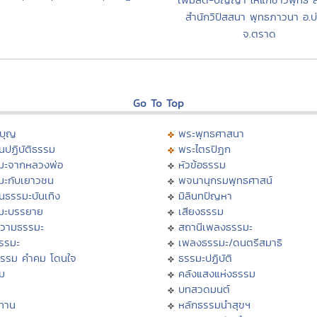
สำนักวิปัสสนา พุทธภาวนา อ.บ่อ
จ.ตราด
Go To Top
บุญ
พระพุทธศาสนา
นปฏิบัติธรรม
พระไตรปิฏก
มะจากหลวงพ่อ
หัวข้อธรรม
มะกับเยาวชน
พจนานุกรมพุทธศาสน์
นธรรมะบันเทิง
มิลินทปัญหา
มะบรรยาย
เสียงธรรม
วามธรรมะ
สถานีเพลงธรรมะ
ธรรมะ
เพลงธรรมะ/ดนตรีสมาธิ
ธรรม คำคม โดนใจ
ธรรมะปฏิบัติ
ม
คลังแสงแห่งธรรม
บทสวดมนต์
ทาน
หลักธรรมนำสุขฯ