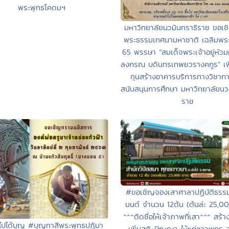
พระพุทธโคดมฯ
มหาวิทยาลัยนวมินทราธิราช ขอเช
พระธรรมเทศนามหาชาติ เฉลิมพระ
65 พรรษา “สมเด็จพระเจ้าอยู่หัวม
ลงกรณ บดินทรเทพยวรางคกูร” เพ
ทุนสร้างอาคารบริการทางวิชาก
สนับสนุนการศึกษา มหาวิทยาลัยนว
ราช
#ขอเชิญจองเสาศาลาปฏิบัติธรร
มนต์ จำนวน 12ต้น (ต้นล่ะ 25,0
^^^ติดชื่อให้เจ้าภาพที่เสา^^^ สร้า
ไปได้บุญ #บุญทาสีพระพุทธปฏิมา
เพิ่มสติ-ปัญญา ให้แก่ชาวพุทธ สร