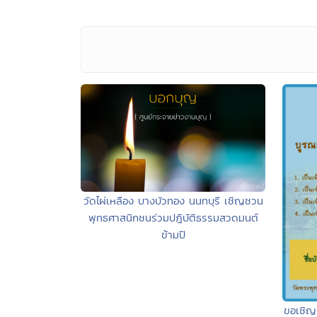
วัดไผ่เหลือง บางบัวทอง นนทบุรี เชิญชวน
พุทธศาสนิกชนร่วมปฎิบัติธรรมสวดมนต์
ข้ามปี
ขอเชิญ