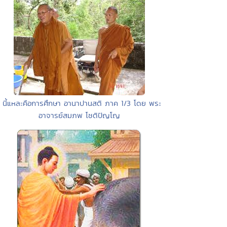
• นี้แหละคือการศึกษา อานาปานสติ ภาค 1/3 โดย พระ
อาจารย์สมภพ โชติปัญโญ