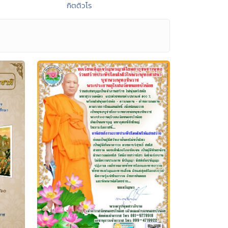
กิตติวโร