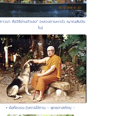
"ภาวนา คือวิธีอ่านตัวเอง" (หลวงตามหาบัว ญาณสัมปัน
โน)
• ข้อที่ควรระวังการให้ทาน - พุทธทาสภิกขุ -