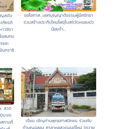
ขอโอกาส...บอกบุญญาติธรรมผู้มีศรัทธา
ิญสดับ
ร่วมสร้างประทีปโคมไฟอุโบสถวัดหนองบัว
เกียรติ
น้อยจ้า...
หาวชิรา
ื่อสมทบ
ารและ
มินทราธิ
ม, สวด
00บาท)
เรียน เชิญท่านพุทธศาสนิกชน ร่วมกัน
งสถานที่
ทำบุญฉลอง ศาลาหอสวดมนต์ใหม่ (ถวาย
้างที่