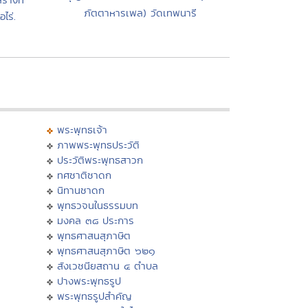
ภัตตาหารเพล) วัดเทพนารี
ไร่.
พระพุทธเจ้า
ภาพพระพุทธประวัติ
ประวัติพระพุทธสาวก
ทศชาติชาดก
นิทานชาดก
พุทธวจนในธรรมบท
มงคล ๓๘ ประการ
พุทธศาสนสุภาษิต
พุทธศาสนสุภาษิต ๖๒๑
สังเวชนียสถาน ๔ ตำบล
ปางพระพุทธรูป
พระพุทธรูปสำคัญ