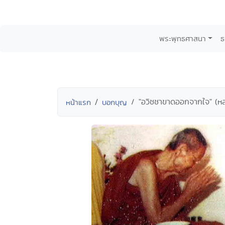
พระพุทธศาสนา
ธ
"อวิชชาขาดออกจากใจ" (หล
หน้าแรก
บอกบุญ