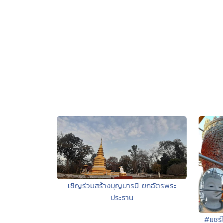
เชิญร่วมสร้างบุญบารมี ยกฉัตรพระ
ประธาน
#แชร์