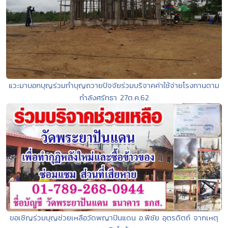
แวะมาบอกบุญร่วมทำบุญถวายปัจจัยร่วมบริจาคค่าใช้จ่ายโรงทานตาม
กำลังศรัทธา 27ต.ค.62
ขอเชิญร่วมบุญช่วยเหลือวัดพญาปันแดน อ.พิชัย อุตรดิตถ์ จากเหตุ