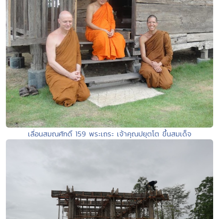
เลื่อนสมณศักดิ์ 159 พระเถระ เจ้าคุณปยุตโต ขึ้นสมเด็จ