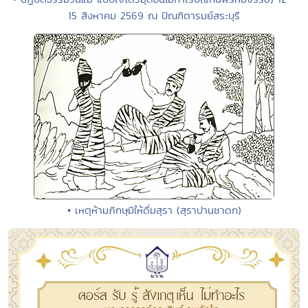
15 สิงหาคม 2569 ณ ปัณฑิตารมย์สระบุรี
• เหตุห้ามภิกษุมิให้ดื่มสุรา (สุราปานชาดก)