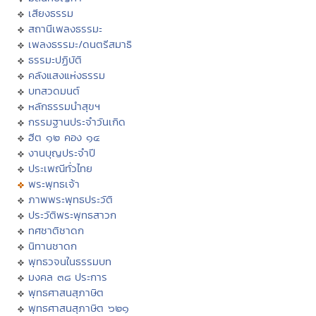
เสียงธรรม
สถานีเพลงธรรมะ
เพลงธรรมะ/ดนตรีสมาธิ
ธรรมะปฏิบัติ
คลังแสงแห่งธรรม
บทสวดมนต์
หลักธรรมนำสุขฯ
กรรมฐานประจำวันเกิด
ฮีต ๑๒ คอง ๑๔
งานบุญประจำปี
ประเพณีทั่วไทย
พระพุทธเจ้า
ภาพพระพุทธประวัติ
ประวัติพระพุทธสาวก
ทศชาติชาดก
นิทานชาดก
พุทธวจนในธรรมบท
มงคล ๓๘ ประการ
พุทธศาสนสุภาษิต
พุทธศาสนสุภาษิต ๖๒๑