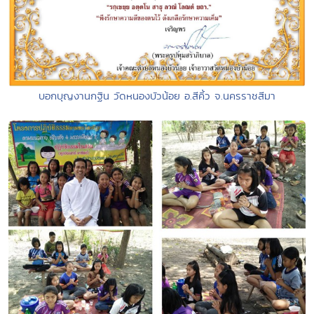
บอกบุญงานกฐิน วัดหนองบัวน้อย อ.สีคิ้ว จ.นครราชสีมา