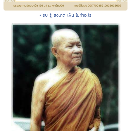
• รับ รู้ สังเกตุ เห็น ไม่ทำอะไร