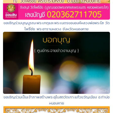
ขอเชิญร่วมบุญบูรณะพระเกตุและพระเนตรขององค์หลวงพ่อพระใส วัด
โพธิ์ชัย พระอารามหลวง จังหวัดหนองคาย
ขอเชิญร่วมเป็นเจ้าภาพสร้างพระอุโบสถวัดเกาะแก้วขวัญเมือง อ.ท่าบ่อ
หนองคาย