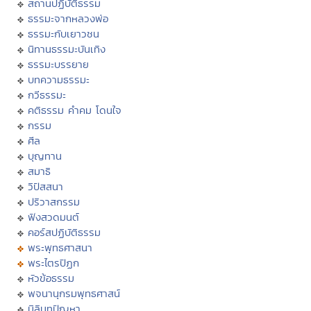
สถานปฏิบัติธรรม
ธรรมะจากหลวงพ่อ
ธรรมะกับเยาวชน
นิทานธรรมะบันเทิง
ธรรมะบรรยาย
บทความธรรมะ
กวีธรรมะ
คติธรรม คำคม โดนใจ
กรรม
ศีล
บุญทาน
สมาธิ
วิปัสสนา
ปริวาสกรรม
ฟังสวดมนต์
คอร์สปฏิบัติธรรม
พระพุทธศาสนา
พระไตรปิฏก
หัวข้อธรรม
พจนานุกรมพุทธศาสน์
มิลินทปัญหา