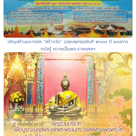
เชิญสร้างมหากุศล "สร้างวัด" ฉลองพุทธชยันตี ๒๖๐๐ ปี แห่งการ
ตรัสรู้ ถวายเป็นพระราชกุศลฯ