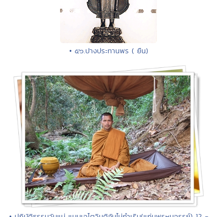
• ๕๖.ปางประทานพร ( ยืน)
• ปฏิบัติธรรมวันแม่ แบบเจโตวิมุติอันไม่กำเริบ(แก่นพรหมจรรย์) 12 -