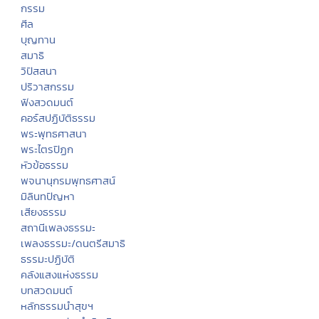
กรรม
ศีล
บุญทาน
สมาธิ
วิปัสสนา
ปริวาสกรรม
ฟังสวดมนต์
คอร์สปฏิบัติธรรม
พระพุทธศาสนา
พระไตรปิฏก
หัวข้อธรรม
พจนานุกรมพุทธศาสน์
มิลินทปัญหา
เสียงธรรม
สถานีเพลงธรรมะ
เพลงธรรมะ/ดนตรีสมาธิ
ธรรมะปฏิบัติ
คลังแสงแห่งธรรม
บทสวดมนต์
หลักธรรมนำสุขฯ