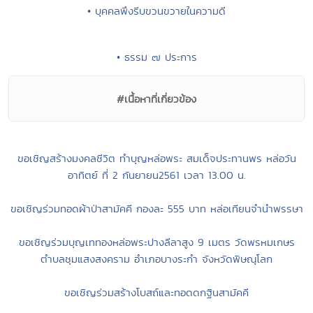
• บุคคลพึงรีบขวนขวายในความดี
• ธรรม ๗ ประการ
#เนื้อหาที่เกี่ยวข้อง
ขอเชิญสร้างมงคลชีวิต ทำบุญหล่อพระ สมเด็จประทานพร หล่อวัน
อาทิตย์ ที่ 2 กันยายน2561 เวลา 13.00 น.
ขอเชิญร่วมทอดผ้าป่าสามัคคี กองละ 555 บาท หล่อเทียนจำนำพรรษา
ขอเชิญร่วมบุญเททองหล่อพระปางลีลาสูง 9 เมตร วัดพรหมเกษร
ตำบลชุมแสงสงคราม อำเภอบางระกำ จังหวัดพิษณุโลก
ขอเชิญร่วมสร้างโบสถ์และทอดดกฐินสามัคคี