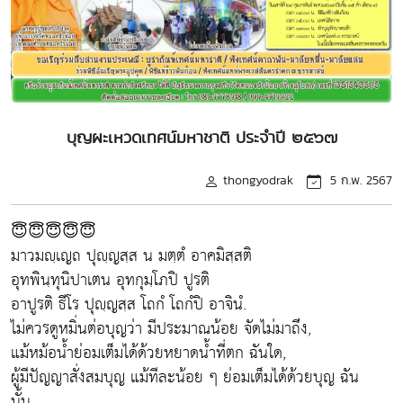
บุญผะเหวดเทศน์มหาชาติ ประจำปี ๒๕๖๗
thongyodrak
5 ก.พ. 2567
😇😇😇😇😇
มาวมญฺเญถ ปุญฺญสฺส น มตฺตํ อาคมิสฺสติ
อุทพินฺทุนิปาเตน อุทกุมฺโภปิ ปูรติ
อาปูรติ ธีโร ปุญฺญสฺส โถกํ โถกํปิ อาจินํ.
ไม่ควรดูหมิ่นต่อบุญว่า มีประมาณน้อย จัดไม่มาถึง,
แม้หม้อน้ำย่อมเต็มได้ด้วยหยาดน้ำที่ตก ฉันใด,
ผู้มีปัญญาสั่งสมบุญ แม้ทีละน้อย ๆ ย่อมเต็มได้ด้วยบุญ ฉัน
นั้น.