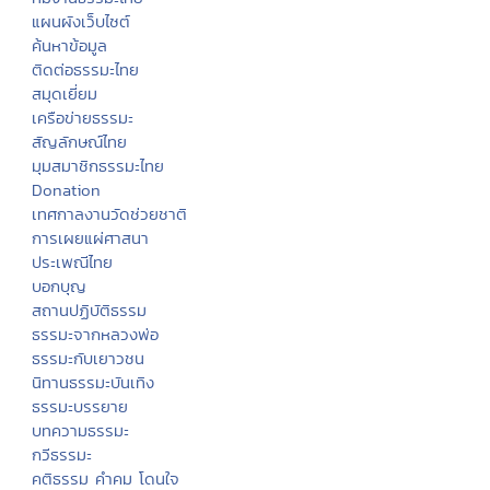
แผนผังเว็บไซต์
ค้นหาข้อมูล
ติดต่อธรรมะไทย
สมุดเยี่ยม
เครือข่ายธรรมะ
สัญลักษณ์ไทย
มุมสมาชิกธรรมะไทย
Donation
เทศกาลงานวัดช่วยชาติ
การเผยแผ่ศาสนา
ประเพณีไทย
บอกบุญ
สถานปฏิบัติธรรม
ธรรมะจากหลวงพ่อ
ธรรมะกับเยาวชน
นิทานธรรมะบันเทิง
ธรรมะบรรยาย
บทความธรรมะ
กวีธรรมะ
คติธรรม คำคม โดนใจ