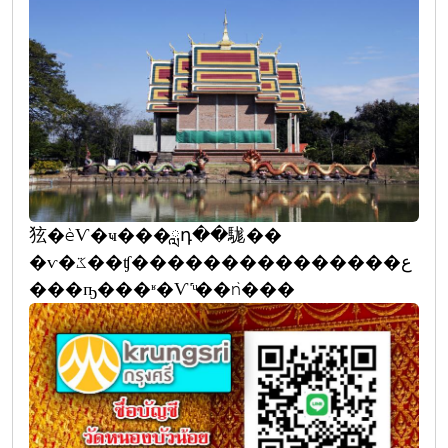
㹡�èѴ�ҹ���ླդ��駹��
�ѵ�ػ��ʧ���������������ع
���ҧ���ʶ�Ѵ˹ͧ��ǹ���