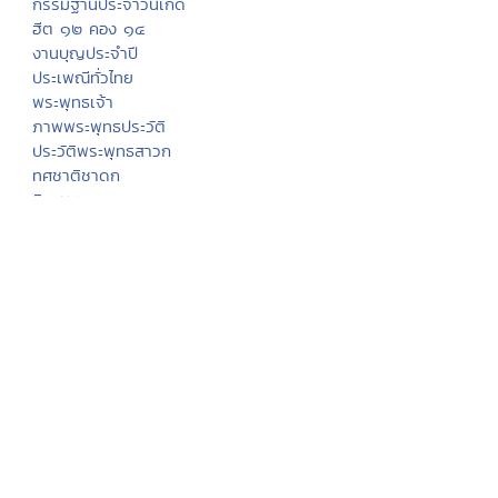
กรรมฐานประจำวันเกิด
ฮีต ๑๒ คอง ๑๔
งานบุญประจำปี
ประเพณีทั่วไทย
พระพุทธเจ้า
ภาพพระพุทธประวัติ
ประวัติพระพุทธสาวก
ทศชาติชาดก
นิทานชาดก
พุทธวจนในธรรมบท
มงคล ๓๘ ประการ
พุทธศาสนสุภาษิต
พุทธศาสนสุภาษิต ๖๒๑
สังเวชนียสถาน ๔ ตำบล
ปางพระพุทธรูป
พระพุทธรูปสำคัญ
พระพุทธศาสนาในไทย
ทำเนียบวัดไทย
พระอารามหลวง
ศาสนพิธี
อุปสมบทพิธี