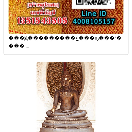
���ԭ���������ع���ҧ���ʶ�
���....