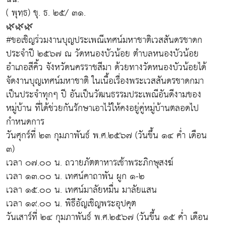
( พุทฺธ) ขุ. ธ. ๒๕/ ๓๑.
🌿🌿🌿
#ขอเชิญร่วมงานบุญประเพณีเทศน์มหาชาติเวสสันดรชาดก
ประจำปี ๒๕๖๗ ณ วัดหนองบัวน้อย ตำบลหนองบัวน้อย
อำเภอสีคิ้ว จังหวัดนครราชสีมา ด้วยทางวัดหนองบัวน้อยได้
จัดงานบุญเทศน์มหาชาติ ในเนื้อเรื่องพระเวสสันดรชาดกมา
เป็นประจำทุกๆ ปี อันเป็นวัฒนธรรมประเพณีอันดีงามของ
หมู่บ้าน ที่ได้ช่วยกันรักษาเอาไว้ให้คงอยู่คู่หมู่บ้านตลอดไป
กำหนดการ
วันศุกร์ที่ ๒๓ กุมภาพันธ์ พ.ศ.๒๕๖๗ (วันขึ้น ๑๔ ค่ำ เดือน
๓)
เวลา ๐๗.๐๐ น. ถวายภัตตาหารเช้าพระภิกษุสงฆ์
เวลา ๑๓.๐๐ น. เทศน์คาถาพัน ผูก ๑-๒
เวลา ๑๕.๐๐ น. เทศน์มาลัยหมื่น มาลัยแสน
เวลา ๑๙.๐๐ น. พิธีอัญเชิญพระอุปคุต
วันเสาร์ที่ ๒๔ กุมภาพันธ์ พ.ศ.๒๕๖๗ (วันขึ้น ๑๕ ค่ำ เดือน