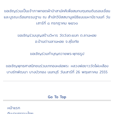
ขอเชิญร่วมเป็นเจ้าภาพทอดผ้าป่าสามัคคีเพื่อสมทบทุนถมดินรอบเขื่อน
และบูรณะเรือนกรรมฐาน ณ สำนักวิปัสสนามูลนิธิแนบมหานีรานนท์ วัน
เสาร์ที่ ๘ กรกฎาคม ๒๕๖๐
ขอเชิญร่วมบุญสร้างวิหาร วัดวังตะแบก ต.ลานหอย
อ.บ้านด่านลานหอย จ.สุโขทัย
ขอเชิญร่วมทำบุญถวายพระพุทธรูป
ขอเชิญพุทธศาสนิกชนร่วมเททองหล่อพระ หลวงพ่อขาววัดไผ่เหลือง
บางรักพัฒนา บางบัวทอง นนทบุรี วันเสาร์ที่ 26 พฤษภาคม 2555
Go To Top
หน้าแรก
ทีมงานธรรมะไทย