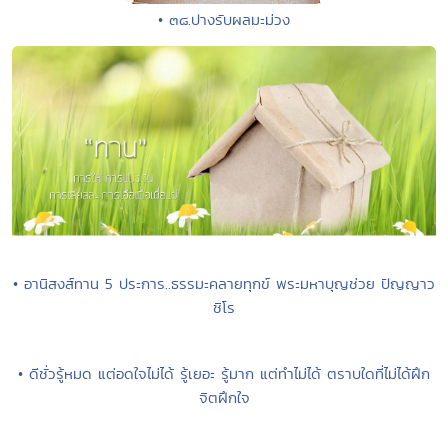
• ๓๘.ปางรับผลมะม่วง
• อานิสงส์ทาน 5 ประการ..ธรรมะคลายทุกข์ พระมหาบุญช่วย ปัญญาว
ชิโร
• ดีชั่วรู้หมด แต่อดใจไม่ได้ รู้เยอะ รู้มาก แต่ทำไม่ได้ ตราบใดที่ไม่ได้ฝึก
จิตฝึกใจ