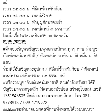
๓)
เวลา ๐๔.๐๐ น. พิธีแห่ข้าวพันก้อน
เวลา ๐๕.๐๐ น. เทศน์สังกาช
เวลา ๐๗.๐๐ น. ทำบุญตักบาตรเช้า
เวลา ๐๘.๓๐ น. เทศน์แหล่ ๓ ธรรมาสน์
ในเนื้อเรื่องพระเวสสันดรชาดกตลอดวัน
😇😇😇😇😇
#จึงขอเจริญพรเชิญชวนพุทธศาสนิกชนทุกๆ ท่าน ร่วมบูชา
กัณฑ์เทศน์มหาชาติ / ฟังเทศน์คาถาพัน-มาลัยหมื่น-มาลัย
แสน
ร่วมพิธีอันเชิญพระอุปคุต / พิธีแห่ข้าวพันก้อน / ฟังเทศน์
แหล่พระเวสสันดรชาดก ๓ ธรรมาสน์
#หรือร่วมบูชากันณ์เทศน์มหาชาติ ตามกำลังศรัทธา ได้ที่
บัญชีธนาคารกรุงศรีฯ (วัดหนองบัวน้อย สร้างอุโบสถ) เลขที่
1351543505 ติดต่อสอบถามรายละเอียด : โทร 081-
9778918 / 099-4719922
🙏🙏🙏ขออำนาจบุญกุศลที่ท่านทั้งหลายได้ร่วมบุญบูชา