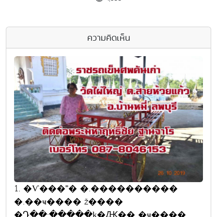
ความคิดเห็น
1. �Ѵ���˭� �.����������
�.��ҹ���� ž����
�Դ��;�����ķ�Ԫ�� �ҹ����