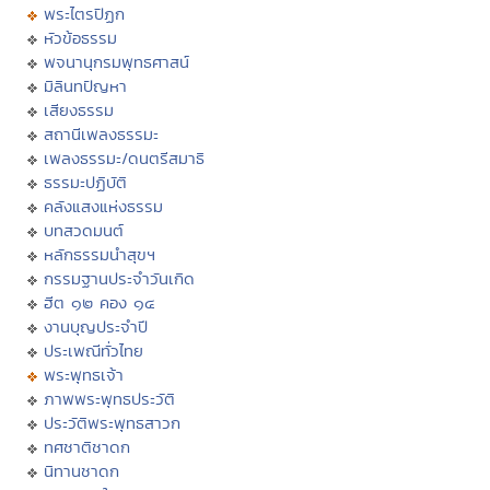
พระไตรปิฏก
หัวข้อธรรม
พจนานุกรมพุทธศาสน์
มิลินทปัญหา
เสียงธรรม
สถานีเพลงธรรมะ
เพลงธรรมะ/ดนตรีสมาธิ
ธรรมะปฏิบัติ
คลังแสงแห่งธรรม
บทสวดมนต์
หลักธรรมนำสุขฯ
กรรมฐานประจำวันเกิด
ฮีต ๑๒ คอง ๑๔
งานบุญประจำปี
ประเพณีทั่วไทย
พระพุทธเจ้า
ภาพพระพุทธประวัติ
ประวัติพระพุทธสาวก
ทศชาติชาดก
นิทานชาดก