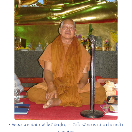
• พระอาจารย์สมภพ โชติปญฺโญุ - วัดไตรสิกขาราม อ.คำตากล้า
จ.สกลนคร