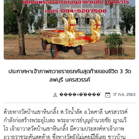
ประกาศหาเจ้าภาพถวายราชรถคันสุดท้ายของชีวิต 3 วัด
ลพบุรี นครสวรรค์
����ҹ�ͧ����ͧ
17 ก.ค. 2563
ด้วยทางวัดบ้านเขาหินกลิ้ง ต.วังน้ำลัด อ.ไพศาลี นครสวรรค์
กำลังก่อสร้างพระอุโบสถ พระอาจารย์บุญอำนวยชัย ญาณวี
โร เจ้าอาวาสวัดบ้านเขาหินกลิ้ง มีความประสงค์หาเจ้าภาพ
ถวายราชรถคันสุดท้าย ซึ่งทางวัดยังไม่เคยมีใช้เลย ชาวบ้าน