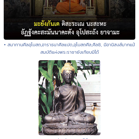
• สมาทานศีลอุโบสถ,อาราธนาศีลแปด,อุโบสถศีล,ศีล8, มีอานิสงส์มากแม้
สมบัติแห่งพระราชายังเทียบมิได้