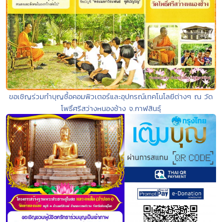
ขอเชิญร่วมทำบุญซื้อคอมพิวเตอร์และอุปกรณ์เทคโนโลยีต่างๆ ณ วัด
โพธิ์ศรีสว่างหนองช้าง จ.กาฬสินธุ์