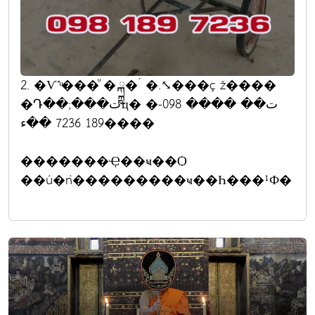
2. �Ѵ˹ͧ���ͧ �.ྐྵ�´ �.⤡���ç ž����
�Դ��;���تҵ� �ت�� ���� 098-
189 7236 ��ء����
�������Ҿ��ҹ��Ѻ
��ú�ǹ���������ҹ��Һ���¹Ф�