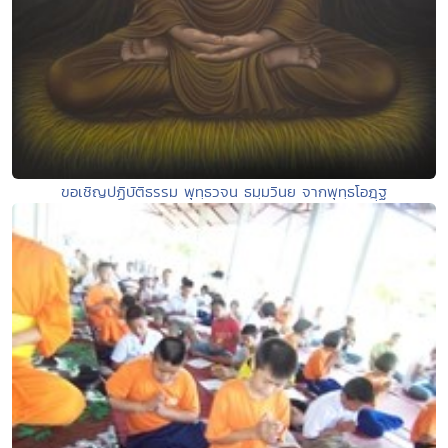
ขอเชิญปฏิบัติธรรม พุทฺธวจน ธมฺมวินย จากพุทฺธโอฎฺฐ