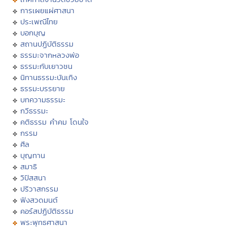
การเผยแผ่ศาสนา
ประเพณีไทย
บอกบุญ
สถานปฏิบัติธรรม
ธรรมะจากหลวงพ่อ
ธรรมะกับเยาวชน
นิทานธรรมะบันเทิง
ธรรมะบรรยาย
บทความธรรมะ
กวีธรรมะ
คติธรรม คำคม โดนใจ
กรรม
ศีล
บุญทาน
สมาธิ
วิปัสสนา
ปริวาสกรรม
ฟังสวดมนต์
คอร์สปฏิบัติธรรม
พระพุทธศาสนา