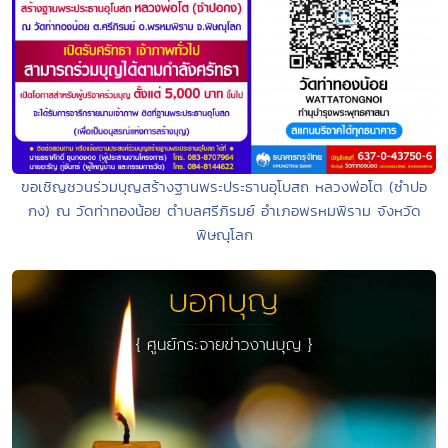
ขอเชิญชวนร่วมบุญสร้างฐานพระประธานอุโบสถ หลวงพ่อโต (ซำปอ
กง) ณ วัดท่าทองน้อย ตำบลศรีภิรมย์ อำเภอพรหมพิราม จังหวัด
พิษณุโลก