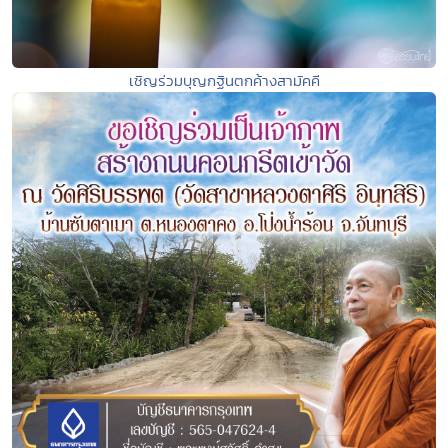
เชิญร่วมบุญกฐินตกค้างสามัคคี