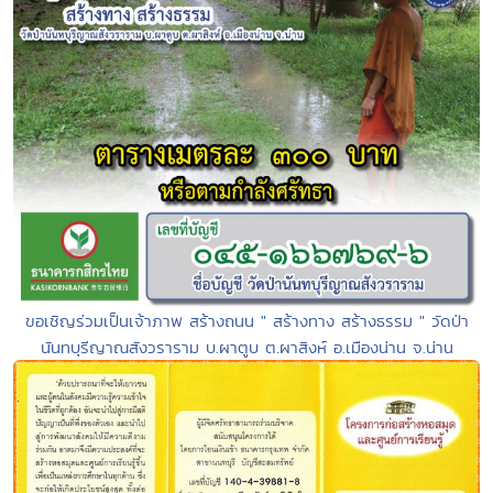
ขอเชิญร่วมเป็นเจ้าภาพ สร้างถนน " สร้างทาง สร้างธรรม " วัดป่า
นันทบุรีญาณสังวราราม บ.ผาตูบ ต.ผาสิงห์ อ.เมืองน่าน จ.น่าน