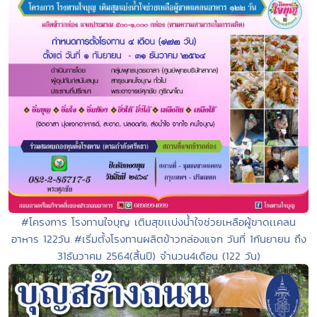
#โครงการ โรงทานใจบุญ เติมสุขเเบ่งน้ำใจช่วยเหลือผู้ขาดเเคลน
อาหาร 122วัน #เริ่มตั้งโรงทานผลิตข้าวกล่องแจก วันที่ 1กันยายน ถึง
31ธันวาคม 2564(สิ้นปี) จำนวน4เดือน (122 วัน)