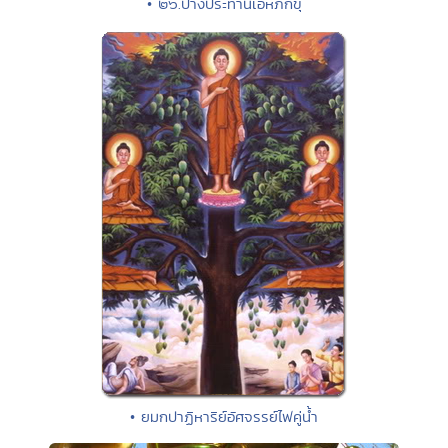
• ๒๖.ปางประทานเอหิภิกขุ
• ยมกปาฏิหาริย์อัศจรรย์ไฟคู่น้ำ