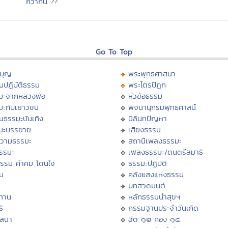
กว่ากัน ??
Go To Top
บุญ
พระพุทธศาสนา
นปฏิบัติธรรม
พระไตรปิฏก
มะจากหลวงพ่อ
หัวข้อธรรม
มะกับเยาวชน
พจนานุกรมพุทธศาสน์
นธรรมะบันเทิง
มิลินทปัญหา
มะบรรยาย
เสียงธรรม
วามธรรมะ
สถานีเพลงธรรมะ
ธรรมะ
เพลงธรรมะ/ดนตรีสมาธิ
ธรรม คำคม โดนใจ
ธรรมะปฏิบัติ
ม
คลังแสงแห่งธรรม
บทสวดมนต์
ทาน
หลักธรรมนำสุขฯ
ิ
กรรมฐานประจำวันเกิด
สสนา
ฮีต ๑๒ คอง ๑๔