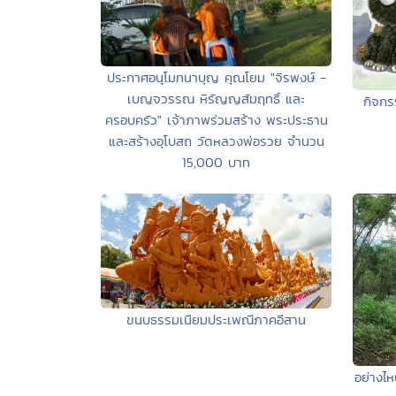
ประกาศอนุโมทนาบุญ คุณโยม "จิรพงษ์ -
เบญจวรรณ หิรัญญสัมฤทธิ์ และ
กิจกร
ครอบครัว" เจ้าภาพร่วมสร้าง พระประธาน
และสร้างอุโบสถ วัดหลวงพ่อรวย จำนวน
15,000 บาท
ขนบธรรมเนียมประเพณีภาคอีสาน
อย่างไห