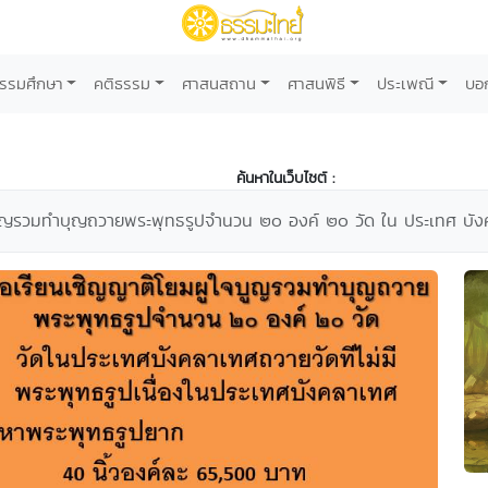
รรมศึกษา
คติธรรม
ศาสนสถาน
ศาสนพิธี
ประเพณี
บอ
ค้นหาในเว็บไซต์ :
บูญรวมทำบุญถวายพระพุทธรูปจำนวน ๒๐ องค์ ๒๐ วัด ใน ประเทศ บั