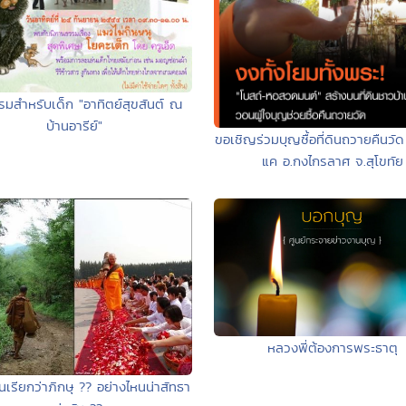
รมสำหรับเด็ก "อาทิตย์สุขสันต์ ณ
บ้านอารีย์"
ขอเชิญร่วมบุญซื้อที่ดินถวายคืนวั
แค อ.กงไกรลาศ จ.สุโขทัย
หลวงพี่ต้องการพระธาตุ
นเรียกว่าภิกษุ ?? อย่างไหนน่าสัทธา