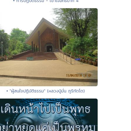
• การปฏิบัติธรรม - เข้าใจอิทธิบาท 4
• "ผู้สนใจปฏิบัติธรรม" (หลวงปู่มั่น ภูริทัตโต)