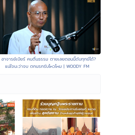
• อาจารย์เบียร์ คนตื่นธรรม ตายเลยตอนนี้ดับทุกข์ได้?
แน่ใจนะว่าจบ ตกนรกรับไหวไหม | WOODY FM