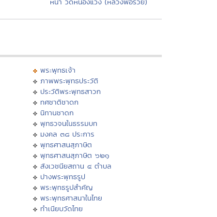
หน้า วัดหนองแวง (หลวงพ่อรวย)
พระพุทธเจ้า
ภาพพระพุทธประวัติ
ประวัติพระพุทธสาวก
ทศชาติชาดก
นิทานชาดก
พุทธวจนในธรรมบท
มงคล ๓๘ ประการ
พุทธศาสนสุภาษิต
พุทธศาสนสุภาษิต ๖๒๑
สังเวชนียสถาน ๔ ตำบล
ปางพระพุทธรูป
พระพุทธรูปสำคัญ
พระพุทธศาสนาในไทย
ทำเนียบวัดไทย