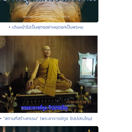
• เดินหน้าไปเป็นพุทธอย่าหยุดแค่เป็นพรหม
• "สถานที่สร้างกรรม" (พระอาจารย์ทูล ขิปฺปปญฺโญ)