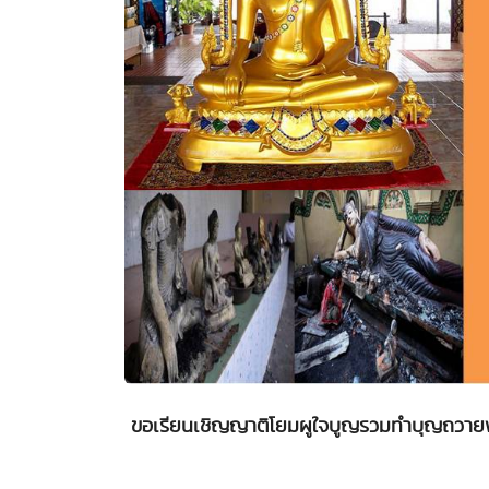
ขอเรียนเชิญญาติโยมผูใจบูญรวมทำบุญถวายพ