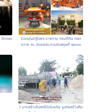
ด วัดดอน
ร่วมบุญกฐินพระราชทาน กรมที่ดิน ทอด
ถวาย ณ วัดชลประทานรังสฤษดิ์ ๒๕๖๓
1 บาทสร้างโบสถได้จริงหรือ รูปก่อสร้างคืบ