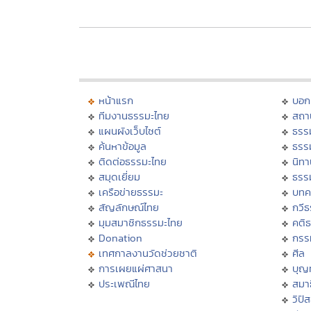
หน้าแรก
บอก
ทีมงานธรรมะไทย
สถา
แผนผังเว็บไซต์
ธรร
ค้นหาข้อมูล
ธรร
ติดต่อธรรมะไทย
นิทา
สมุดเยี่ยม
ธรร
เครือข่ายธรรมะ
บทค
สัญลักษณ์ไทย
กวี
มุมสมาชิกธรรมะไทย
คติ
Donation
กรร
เทศกาลงานวัดช่วยชาติ
ศีล
การเผยแผ่ศาสนา
บุญ
ประเพณีไทย
สมาธ
วิปั