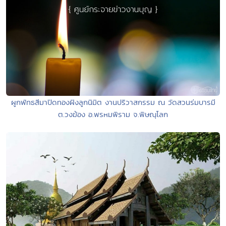
ผูกพัทธสีมาปิดทองฝังลูกนิมิต งานปริวาสกรรม ณ วัดสวนร่มบารมี
ต.วงฆ้อง อ.พรหมพิราม จ.พิษณุโลก