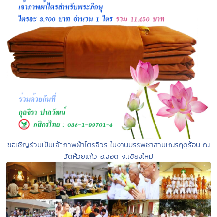
ขอเชิญร่วมเป็นเจ้าภาพผ้าไตรจีวร ในงานบรรพชาสามเณรฤดูร้อน ณ
วัดห้วยแก้ว อ.ฮอด จ.เชียงใหม่