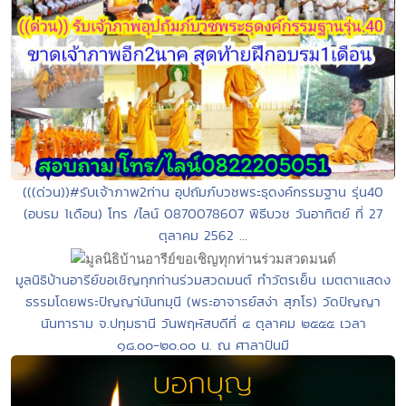
(((ด่วน))#รับเจ้าภาพ2ท่าน อุปถัมภ์บวชพระธุดงค์กรรมฐาน รุ่น40
(อบรม 1เดือน) โทร /ไลน์ 0870078607 พิธีบวช วันอาทิตย์ ที่ 27
ตุลาคม 2562 ...
มูลนิธิบ้านอารีย์ขอเชิญทุกท่านร่วมสวดมนต์ ทำวัตรเย็น เมตตาแสดง
ธรรมโดยพระปัญญา่นันทมุนี (พระอาจารย์สง่า สุภโร) วัดปัญญา
นันทาราม จ.ปทุมธานี วันพฤหัสบดีที่ ๔ ตุลาคม ๒๕๕๕ เวลา
๑๘.๐๐-๒๐.๐๐ น. ณ ศาลาปันมี