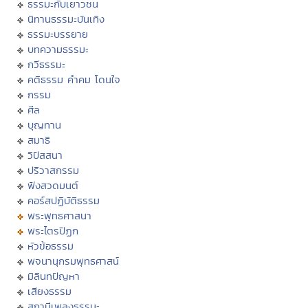
ธรรมะกับเยาวชน
นิทานธรรมะบันเทิง
ธรรมะบรรยาย
บทความธรรมะ
กวีธรรมะ
คติธรรม คำคม โดนใจ
กรรม
ศีล
บุญทาน
สมาธิ
วิปัสสนา
ปริวาสกรรม
ฟังสวดมนต์
คอร์สปฏิบัติธรรม
พระพุทธศาสนา
พระไตรปิฏก
หัวข้อธรรม
พจนานุกรมพุทธศาสน์
มิลินทปัญหา
เสียงธรรม
สถานีเพลงธรรมะ