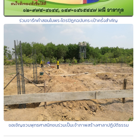
ร่วมจารึกคำสอนในพระไตรปิฎกฉบับกระเป๋าครั้งสำคัญ
ขอเชิญชวนพุทธศาสนิกชนร่วมเป็นเจ้าภาพสร้างศาลาปฏิบัติธรรม