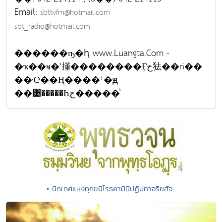
Email:
sbttvfm@hotmail.com
sbt_radio@hotmail.com
������ҧ�ԧ www.Luangta.Com -
�ҡ��ҹ�ʹ㨷��������Ӻح㹤��ǹ��
��Ҿ��Ң����¹�ԭ
��͹�����Һح�����ͭ
• นิทเทศแห่งทุกขนิโรธคามินีปฏิปทาอริยสัจ..