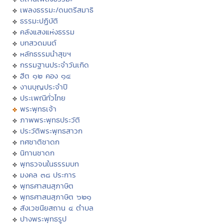
เพลงธรรมะ/ดนตรีสมาธิ
ธรรมะปฏิบัติ
คลังแสงแห่งธรรม
บทสวดมนต์
หลักธรรมนำสุขฯ
กรรมฐานประจำวันเกิด
ฮีต ๑๒ คอง ๑๔
งานบุญประจำปี
ประเพณีทั่วไทย
พระพุทธเจ้า
ภาพพระพุทธประวัติ
ประวัติพระพุทธสาวก
ทศชาติชาดก
นิทานชาดก
พุทธวจนในธรรมบท
มงคล ๓๘ ประการ
พุทธศาสนสุภาษิต
พุทธศาสนสุภาษิต ๖๒๑
สังเวชนียสถาน ๔ ตำบล
ปางพระพุทธรูป