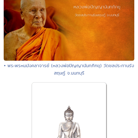
• พระพรหมมังคลาจารย์ (หลวงพ่อปัญญานันทภิกขุ) วัดชลประทานรัง
สฤษฏ์ จ.นนทบุรี