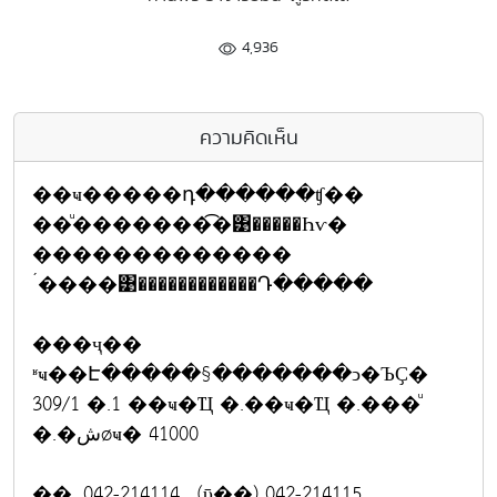
4,936
ความคิดเห็น
��ҹ�����դ������ʧ��
��ͧ�������͡�͹�����Һѵ�
�������������
´����͹������������Դ�����
���ҷ��
ʶҹ��Է�����§�������ͻ�ЪҪ�
309/1 �.1 ��ҹ�Ҵ �.��ҹ�Ҵ �.���ͧ
�.�شøҹ� 41000
��. 042-214114 , (ῡ��) 042-214115