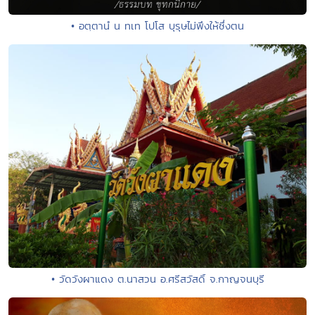
• อตฺตานํ น ทเท โปโส บุรุษไม่พึงให้ซึ่งตน
• วัดวังผาแดง ต.นาสวน อ.ศรีสวัสดิ์ จ.กาญจนบุรี