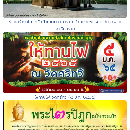
ร่วมสร้างอุโบสถวัดป่าเมตตาวนาราม บ้านทุ่งมะฝาง ต.หุ่ง อ.พาน
จ.เชียงราย
ให้ทานไฟ วัดศรีทวี (๕ ม.ค. ๒๕๖๕)