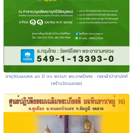
อายุวัฒนมงคล ๘๖ ปี ๖๖ พรรษา พระเทพโกศล : ทอดผ้าป่าสามัคคี
(สร้างวัดบนดอย)