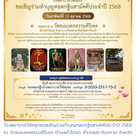
โรงพยาบาลวิชัยยุทธขอเชิญร่วมทำบุญทอดกฐินสามัคคีประจำปี 2568
ณ วัดธนมงคลธรรมคีรีเขต ตำบลคำโตนด อำเภอประจันตคาม จังหวัด