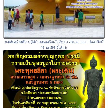
ขอเชิญร่วมฟัง-ปฏิบัติ อบรมอริยะสัจจ์๔ ณ สวนวนธรรม วันอาทิตย์
16 มค.54 นี้เจ้าค่ะ