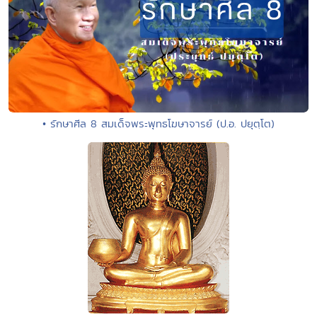
• รักษาศีล 8 สมเด็จพระพุทธโฆษาจารย์ (ป.อ. ปยุตฺโต)