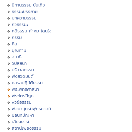
นิทานธรรมะบันเทิง
ธรรมะบรรยาย
บทความธรรมะ
กวีธรรมะ
คติธรรม คำคม โดนใจ
กรรม
ศีล
บุญทาน
สมาธิ
วิปัสสนา
ปริวาสกรรม
ฟังสวดมนต์
คอร์สปฏิบัติธรรม
พระพุทธศาสนา
พระไตรปิฏก
หัวข้อธรรม
พจนานุกรมพุทธศาสน์
มิลินทปัญหา
เสียงธรรม
สถานีเพลงธรรมะ