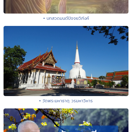
• บทสวดมนต์ปัจจยวิภังค์
• วัดพระมหาธาตุ วรมหาวิหาร