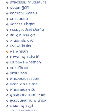
เพลงธรรมะ/ดนตรีสมาธิ
ธรรมะปฏิบัติ
คลังแสงแห่งธรรม
บทสวดมนต์
หลักธรรมนำสุขฯ
กรรมฐานประจำวันเกิด
ฮีต ๑๒ คอง ๑๔
งานบุญประจำปี
ประเพณีทั่วไทย
พระพุทธเจ้า
ภาพพระพุทธประวัติ
ประวัติพระพุทธสาวก
ทศชาติชาดก
นิทานชาดก
พุทธวจนในธรรมบท
มงคล ๓๘ ประการ
พุทธศาสนสุภาษิต
พุทธศาสนสุภาษิต ๖๒๑
สังเวชนียสถาน ๔ ตำบล
ปางพระพุทธรูป