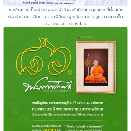
ขอเชิญร่วมเป็นเจ้าภาพทอดผ้าป่าสามัคคีสมทบทุนขยายที่ตั้ง และ
ก่อสร้างอาคารวิทยาเขตบาฬีศึกษาพุทธโฆส นครปฐม ต.หอมเกร็ด
อ.สามพราน จ.นครปฐม