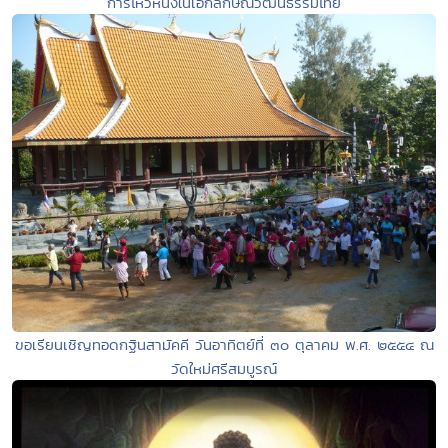
การไหว้หนึ่งในเอกลักษณ์วัฒนธรรมไทย
ขอเรียนเชิญทอดกฐินสามัคคี วันอาทิตย์ที่ ๓๐ ตุลาคม พ.ศ. ๒๕๕๔ ณ
วัดใหม่ศรีสมบูรณ์