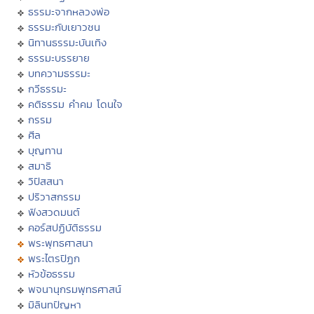
ธรรมะจากหลวงพ่อ
ธรรมะกับเยาวชน
นิทานธรรมะบันเทิง
ธรรมะบรรยาย
บทความธรรมะ
กวีธรรมะ
คติธรรม คำคม โดนใจ
กรรม
ศีล
บุญทาน
สมาธิ
วิปัสสนา
ปริวาสกรรม
ฟังสวดมนต์
คอร์สปฏิบัติธรรม
พระพุทธศาสนา
พระไตรปิฏก
หัวข้อธรรม
พจนานุกรมพุทธศาสน์
มิลินทปัญหา