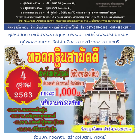
อุปสมบทถวายเป็นพระราชกุศลแด่พระบาทสมเด็จพระปรมินทรมหา
ภูมิพลอดุลยเดช วัดไผ่เหลือง อ.บางบัวทอง จ.นนทบุรี
ร่วมบุญทอดกฐิน สร้างอุโบสถมหาอุตม์