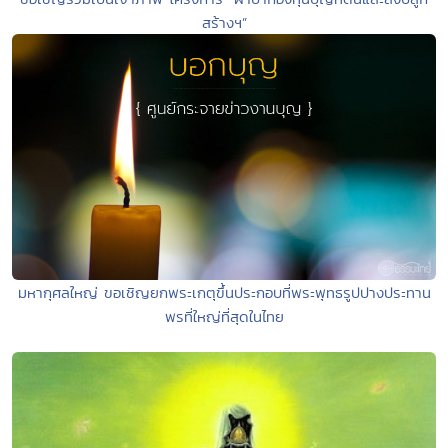
สร้างฯ”
มหากุศลใหญ่ ขอเชิญยกพระเกตุขึ้นประกอบที่พระพุทธรูปปางประทาน
พรที่ใหญ่ที่สุดในไทย