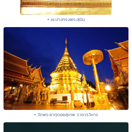
• ๗.ปางทรงพระสุบิน
• วัดพระธาตุดอยสุเทพ ราชวรวิหาร