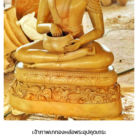
เจ้าภาพเททองหล่อพระอุปคุตเถระ