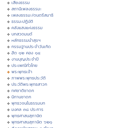
เสียงธรรม
สถานีเพลงธรรมะ
เพลงธรรมะ/ดนตรีสมาธิ
ธรรมะปฏิบัติ
คลังแสงแห่งธรรม
บทสวดมนต์
หลักธรรมนำสุขฯ
กรรมฐานประจำวันเกิด
ฮีต ๑๒ คอง ๑๔
งานบุญประจำปี
ประเพณีทั่วไทย
พระพุทธเจ้า
ภาพพระพุทธประวัติ
ประวัติพระพุทธสาวก
ทศชาติชาดก
นิทานชาดก
พุทธวจนในธรรมบท
มงคล ๓๘ ประการ
พุทธศาสนสุภาษิต
พุทธศาสนสุภาษิต ๖๒๑