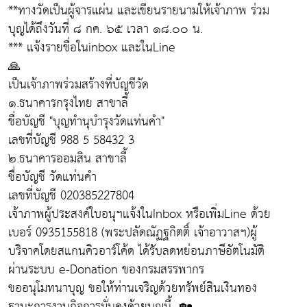
**ทางวัดเป็นผู้จารแผ่น และเขียนรายนามให้เจ้าภาพ ร่วม
บุญได้ถึงวันที่ ๘ กค. ๖๕ เวลา ๑๘.๐๐ น.
*** แจ้งรายชื่อในinbox และในLine
🙏
เป็นเจ้าภาพร่วมสร้างที่บัญชีวัด
๑.ธนาคารกรุงไทย สาขาลี้
ชื่อบัญชี "บุญทำนุบำรุงวัดแท่นคำ"
เลขที่บัญชี 988 5 58432 3
๒.ธนาคารออมสิน สาขาลี้
ชื่อบัญชี วัดแท่นคำ
เลขที่บัญชี 020385227804
เจ้าภาพผู้ประสงค์ใบอนุฯแจ้งในInbox หรือเพิ่มLine ด้วย
เบอร์ 0935155818 (พระปลัดณัฏฐกิตติ์ เจ้าอาวาสฯ)ผู้
บริจาคโดยสแกนคิวอาร์โค้ด ได้รับลดหย่อนภาษีอัตโนมัติ
ผ่านระบบ e-Donation ของกรมสรรพากร
ขออนุโมทนาบุญ ขอให้ท่านเจริญด้วยทรัพย์สินเงินทอง
ฐานะการงานกิจการมั่นคงด้วยบุญนี้...🏡