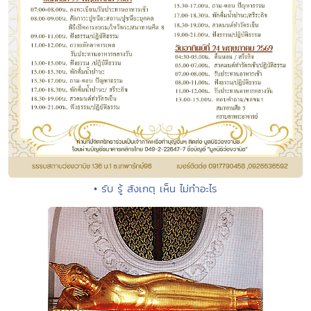
• รับ รู้ สังเกตุ เห็น ไม่ทำอะไร