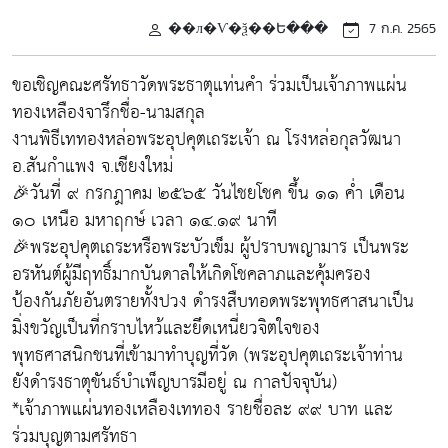
��л�Ѵ�ѯ��Ե���
7 ก.ค. 2565
ขอเชิญคณะศรัทธาวัดพระธาตุแท่นคำ ร่วมเป็นเจ้าภาพแผ่น
ทองเหลืองจารึกชื่อ-นามสกุล
งานพิธีเททองหล่อพระอุปคุตเถระเจ้า ณ โรงหล่อกุลวัฒนา
อ.สันกำแพง จ.เชียงใหม่
🎉วันที่ ๙ กรกฎาคม ๒๕๖๕ วันไชยโชค ขึ้น ๑๑ ค่ำ เดือน
๑๐ เหนือ มหาฤกษ์ เวลา ๑๔.๑๙ นาที
🎉พระอุปคุตเถระหรือพระบัวเข็ม ผู้ปราบพญามาร เป็นพระ
อรหันต์ผู้มีฤทธิ์มากบันดาลให้เกิดโชคลาภและคุ้มครอง
ป้องกันภัยอันตรายทั้งปวง ดำรงสืบทอดพระพุทธศาสนาเป็น
มิ่งขวัญเป็นที่กราบไหว้และยึดเหนี่ยวจิตใจของ
พุทธศาสนิกชนที่เข้ามาทำบุญที่วัด (พระอุปคุตเถระเจ้าท่าน
ยังดำรงธาตุขันธ์บำเพ็ญบารมีอยู่ ณ กาลปัจจุบัน)
*เจ้าภาพแผ่นทองเหลืองเททอง รายชื่อละ ๙๙ บาท และ
ร่วมบุญตามศรัทธา