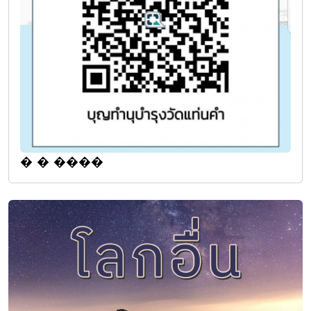
� � ����