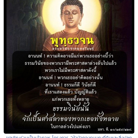
ขอเชิญร่วมเป็นเจ้าภาพ โครงการ “ผ้าป่ากองทุนบุญที่ดินและสิ่งปลูก