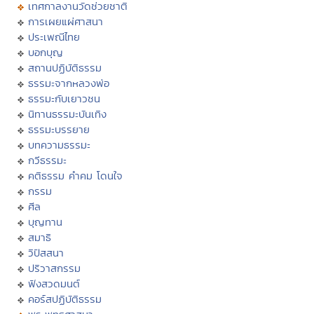
เทศกาลงานวัดช่วยชาติ
การเผยแผ่ศาสนา
ประเพณีไทย
บอกบุญ
สถานปฏิบัติธรรม
ธรรมะจากหลวงพ่อ
ธรรมะกับเยาวชน
นิทานธรรมะบันเทิง
ธรรมะบรรยาย
บทความธรรมะ
กวีธรรมะ
คติธรรม คำคม โดนใจ
กรรม
ศีล
บุญทาน
สมาธิ
วิปัสสนา
ปริวาสกรรม
ฟังสวดมนต์
คอร์สปฏิบัติธรรม