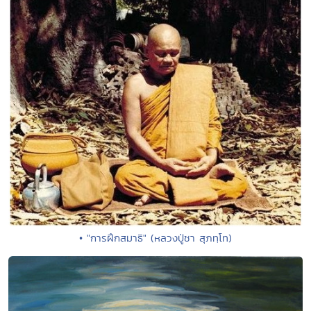
• "การฝึกสมาธิ" (หลวงปู่ชา สุภทฺโท)