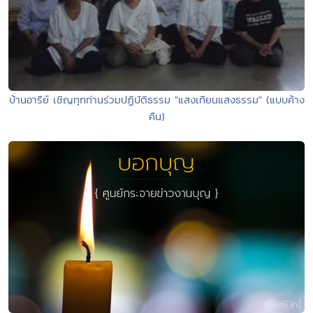
บ้านอารีย์ เชิญทุกท่านร่วมปฏิบัติธรรม "แสงเทียนแสงธรรม" (แบบค้าง
คืน)