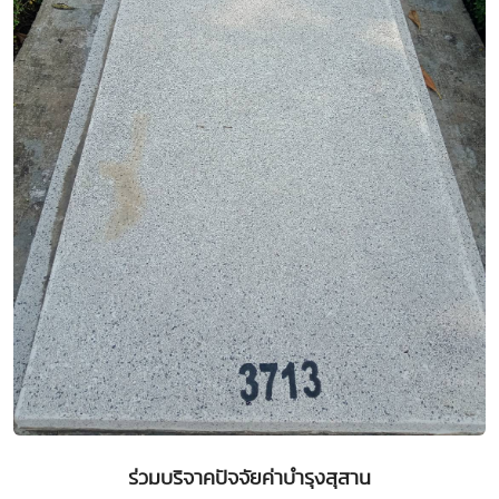
ร่วมบริจาคปัจจัยค่าบำรุงสุสาน