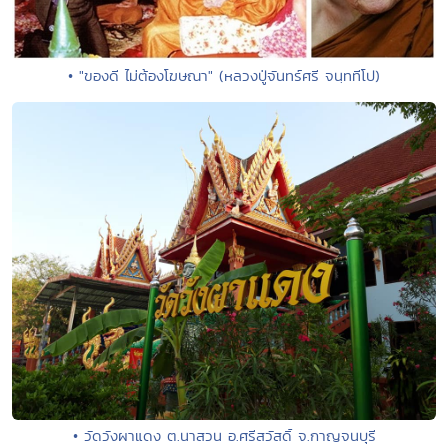
• "ของดี ไม่ต้องโฆษณา" (หลวงปู่จันทร์ศรี จนฺททีโป)
• วัดวังผาแดง ต.นาสวน อ.ศรีสวัสดิ์ จ.กาญจนบุรี