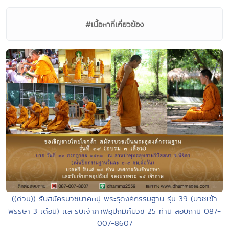
#เนื้อหาที่เกี่ยวข้อง
((ด่วน)) รับสมัครบวชนาคหมู่ พระธุดงค์กรรมฐาน รุ่น 39 (บวชเข้า
พรรษา 3 เดือน) เเละรับเจ้าภาพอุปถัมภ์บวช 25 ท่าน สอบถาม 087-
007-8607