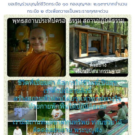
ขอเชิญร่วมบุญไถ่ชีวิตกระบือ ๑๐ กองบุญๆละ ๒,๑๙๙บาทจำนวน
กระบือ ๒ ตัวเพื่อถวายเป็นพระราชกุศลฯด่วน