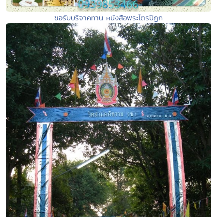
ขอรับบริจาคทาน หนังสือพระไตรปิฏก