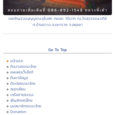
ขอเชิญร่วมบุญบูรณะอุโบสถ กองละ 10บาท ณ.วัดสุวรรณเจดีย์
ต.บ้านขวาง อ.มหาราช จ.อยุธยา
Go To Top
หน้าแรก
ทีมงานธรรมะไทย
แผนผังเว็บไซต์
ค้นหาข้อมูล
ติดต่อธรรมะไทย
สมุดเยี่ยม
เครือข่ายธรรมะ
สัญลักษณ์ไทย
มุมสมาชิกธรรมะไทย
Donation