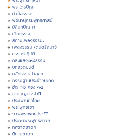
พระพุทธศาสนา
พระไตรปิฏก
หัวข้อธรรม
พจนานุกรมพุทธศาสน์
มิลินทปัญหา
เสียงธรรม
สถานีเพลงธรรมะ
เพลงธรรมะ/ดนตรีสมาธิ
ธรรมะปฏิบัติ
คลังแสงแห่งธรรม
บทสวดมนต์
หลักธรรมนำสุขฯ
กรรมฐานประจำวันเกิด
ฮีต ๑๒ คอง ๑๔
งานบุญประจำปี
ประเพณีทั่วไทย
พระพุทธเจ้า
ภาพพระพุทธประวัติ
ประวัติพระพุทธสาวก
ทศชาติชาดก
นิทานชาดก