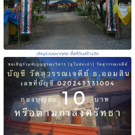
เชิญร่วมมหากุศล ซื้อที่ดินสร้างวัด