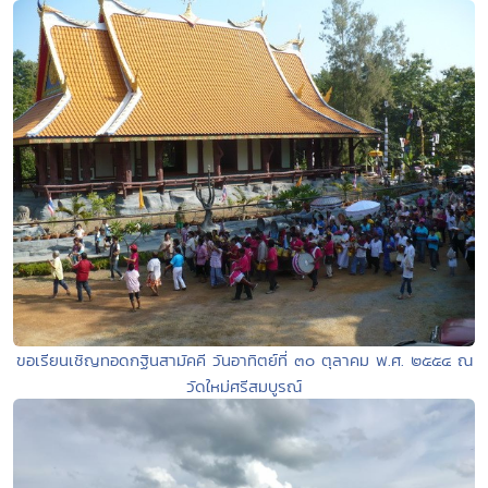
ขอเรียนเชิญทอดกฐินสามัคคี วันอาทิตย์ที่ ๓๐ ตุลาคม พ.ศ. ๒๕๕๔ ณ
วัดใหม่ศรีสมบูรณ์