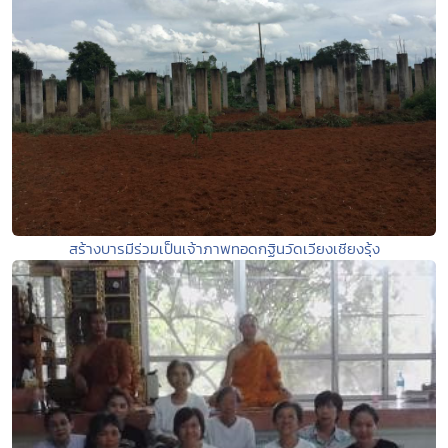
สร้างบารมีร่วมเป็นเจ้าภาพทอดกฐินวัดเวียงเชียงรุ้ง