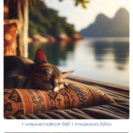
• เหตุแห่งความพินาศ ข้อที่ 1 การนอนจนตะวันโด่ง