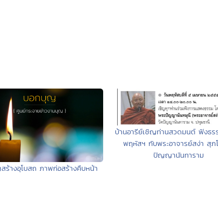
บ้านอารีย์เชิญท่านสวดมนต์ ฟังธร
พฤหัสฯ กับพระอาจารย์สง่า สุภโ
ปัญญานันทาราม
สร้างอุโบสถ ภาพก่อสร้างคืบหน้า