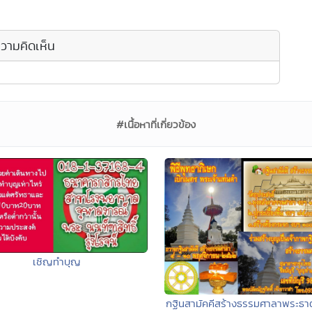
วามคิดเห็น
#เนื้อหาที่เกี่ยวข้อง
เชิญทำบุญ
กฐินสามัคคีสร้างธรรมศาลาพระธาต