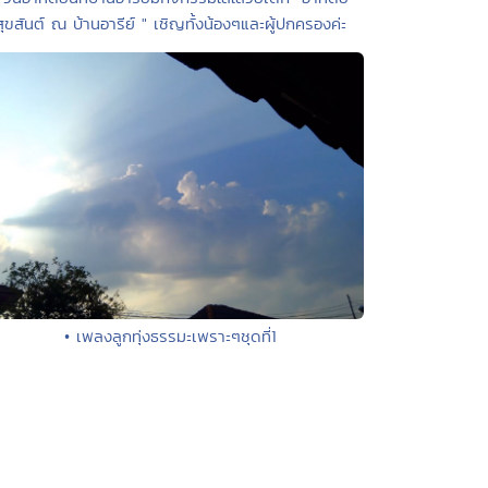
สุขสันต์ ณ บ้านอารีย์ " เชิญทั้งน้องๆและผู้ปกครองค่ะ
• เพลงลูกทุ่งธรรมะเพราะๆชุดที่1