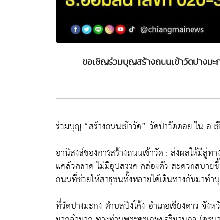
ขอเชิญร่วมบุญสร้างถนนเข้าวัดปางมะก
ร่วมบุญ “สร้างถนนเข้าวัด” วัดป่าวัดดอย ใน อ.เช
.
อานิสงส์ของการสร้างถนนเข้าวัด : ส่งผลให้มีลู
แคล้วคลาด ไม่มีอุปสรรค คล่องตัว สะดวกสบายขึ้น 
ถนนที่ช่วยให้สาธุชนทั้งหลายได้เดินทางกันมาทำบ
.
ที่วัดปางมะกง ตำบลปิงโค้ง อำเภอเชียงดาว จังหว
ยากลำบาก ทางท่านพระครูเกษมจริยานุกูล (ครูบาก