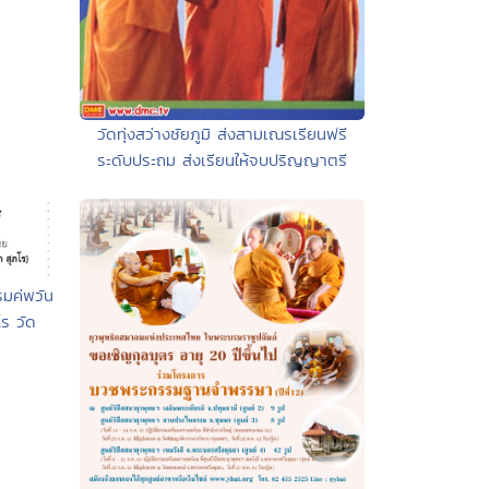
วัดทุ่งสว่างชัยภูมิ ส่งสามเณรเรียนฟรี
ระดับประถม ส่งเรียนให้จบปริญญาตรี
รมค่พวัน
ร วัด