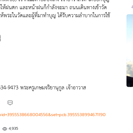
น ทำให้ฝนตก และหน้าฝนก็กำลังจะมา ถนนเดินทางเข้าวัด
ห้พระในวัดและผู้ที่มาทำบุญ ได้รับความลำบากในการใช้
่
-634-9473 พระครูเกษมจริยานุกูล เจ้าอาวาส
?fbid=3955538668004556&set=pcb.3955538994671190
4,935