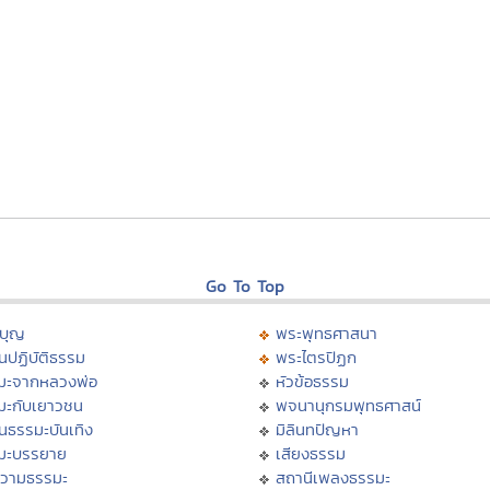
Go To Top
บุญ
พระพุทธศาสนา
นปฏิบัติธรรม
พระไตรปิฏก
มะจากหลวงพ่อ
หัวข้อธรรม
มะกับเยาวชน
พจนานุกรมพุทธศาสน์
นธรรมะบันเทิง
มิลินทปัญหา
มะบรรยาย
เสียงธรรม
วามธรรมะ
สถานีเพลงธรรมะ