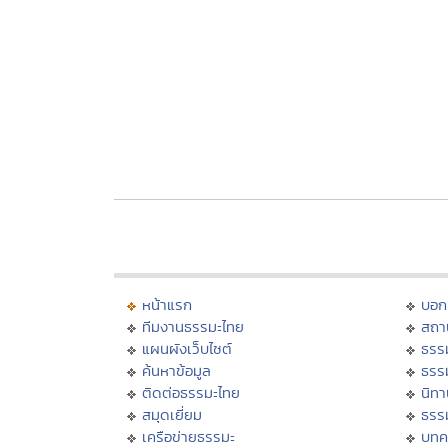
หน้าแรก
บอก
ทีมงานธรรมะไทย
สถา
แผนผังเว็บไซต์
ธรร
ค้นหาข้อมูล
ธรร
ติดต่อธรรมะไทย
นิทา
สมุดเยี่ยม
ธรร
เครือข่ายธรรมะ
บทค