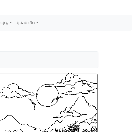
กบุญ
มุมสมาชิก