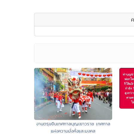
ค
งานตรุษจีนเทศกาลบุญเยาวราช เทศกาล
แห่งความมั่งคั่งและมงคล