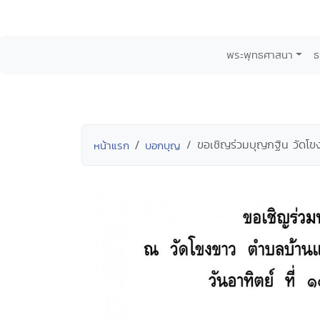
พระพุทธศาสนา
ธ
ขอเชิญร่วมบุญกฐิน วัดโข
หน้าแรก
บอกบุญ