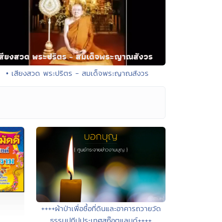
• เสียงสวด พระปริตร - สมเด็จพระญาณสังวร
++++ผ้าป่าเพื่อซื้อที่ดินและอาคารถวายวัด
ธรรมปทีปประเทศสก๊อตแลนด์++++