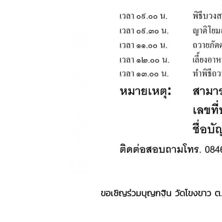
ขอเชิญร่วมบุญกฐิน วัดโขงขาว ต