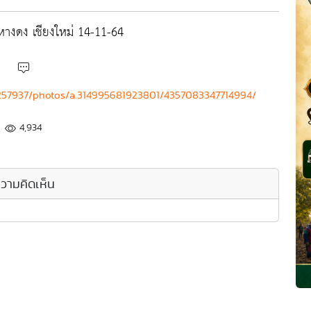
างดง เชียงใหม่ 14-11-64
257937/photos/a.314995681923801/4357083347714994/
4,934
วามคิดเห็น