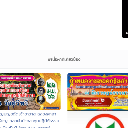
#เนื้อหาที่เกี่ยวข้อง
็ญบุญอดีตเจ้าอาวาส ฉลองศาลา
ียญ ทอดผ้าป่ากองทุนปฏิบัติธรรม
 วัดศรีทวี (๒๖ เม.ย. ๒๕๖๖)