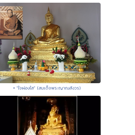
• "ใจผ่องใส" (สมเด็จพระญาณสังวร)