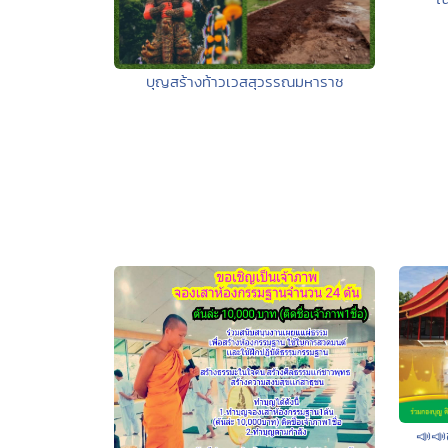
บุญสร้างท้าวเวสสุวรรณมหาราช
📣📣