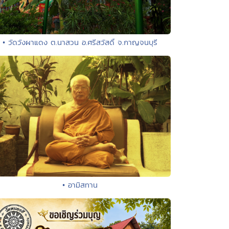
• วัดวังผาแดง ต.นาสวน อ.ศรีสวัสดิ์ จ.กาญจนบุรี
• อามิสทาน