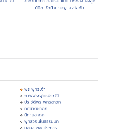
ั้า) วัด
ส่งท้ายปีเก่า ต้อนรับปีใหม่ ปิดทอง ฝังลูก
นิมิต วัดป่านาบุญ จ.สุโขทัย
พระพุทธเจ้า
ภาพพระพุทธประวัติ
ประวัติพระพุทธสาวก
ทศชาติชาดก
นิทานชาดก
พุทธวจนในธรรมบท
มงคล ๓๘ ประการ