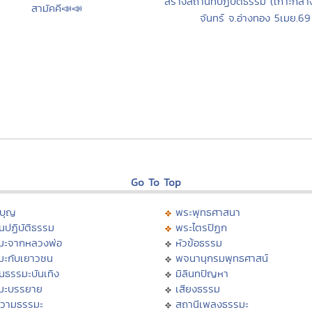
สร้างสถานที่ปฏิบัติธรรม (เกาะกลางน
สามัคคี📣📣
จันทร์ จ.อ่างทอง 5เมย.69
Go To Top
บุญ
พระพุทธศาสนา
นปฏิบัติธรรม
พระไตรปิฏก
มะจากหลวงพ่อ
หัวข้อธรรม
มะกับเยาวชน
พจนานุกรมพุทธศาสน์
นธรรมะบันเทิง
มิลินทปัญหา
มะบรรยาย
เสียงธรรม
วามธรรมะ
สถานีเพลงธรรมะ