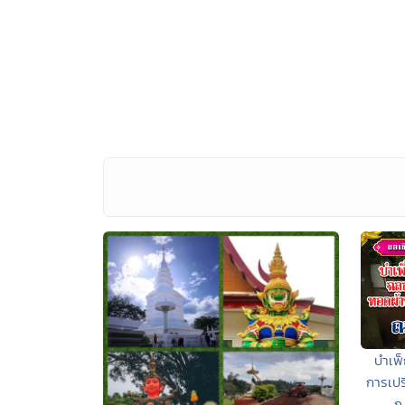
บำเพ
การเปร
ณ