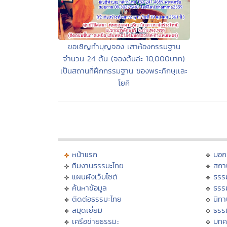
ขอเชิญทำบุญจอง เสาห้องกรรมฐาน
จำนวน 24 ต้น (จองต้นล่ะ 10,000บาท)
เป็นสถานที่ฝึกกรรมฐาน ของพระภิกษุเเละ
โยคี
หน้าแรก
บอก
ทีมงานธรรมะไทย
สถา
แผนผังเว็บไซต์
ธรร
ค้นหาข้อมูล
ธรร
ติดต่อธรรมะไทย
นิทา
สมุดเยี่ยม
ธรร
เครือข่ายธรรมะ
บทค