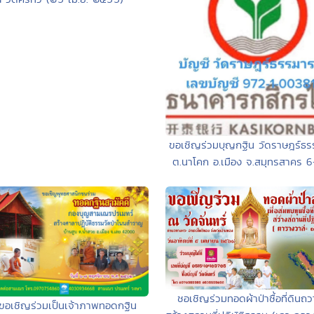
ขอเชิญร่วมบุญกฐิน วัดราษฎร์ธ
ต.นาโคก อ.เมือง จ.สมุทรสาคร 6
ชอเชิญร่วมทอดผ้าป่าซื้อที่ดินถ
ขอเชิญร่วมเป็นเจ้าภาพทอดกฐิน