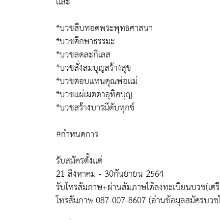
เเละ
*บวชสืบทอดพระพุทธศาสนา
*บวชศึกษาธรรมะ
*บวชลดละกิเลส
*บวชสั่งสมบุญสร้างสุข
*บวชตอบเเทนคุณพ่อเเม่
*บวชเเผ่เมตตาอุทิศบุญ
*บวชสร้างบารมีดับทุกข์
#กำหนดการ
รับสมัครตั้งเเต่
21 สิงหาคม - 30กันยายน 2564
รับโทรสัมภาษ+ผ่านสัมภาษได้ลงทะเบียนบวช(เตร
โทรสัมภาษ 087-007-8607 (อ่านข้อมูลสมัครบวชให