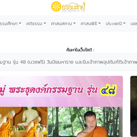
รรมศึกษา
คติธรรม
ศาสนสถาน
ศาสนพิธี
ประเพณี
บอ
ค้นหาในเว็บไซต์ :
มฐาน รุ่น 48 (บวชฟรี) วันปิยมหาราช เเละรับเจ้าภาพอุปถัมภ์15เจ