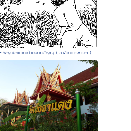
• พญานกแขกเต้ายอดกตัญญู ( สาลิเกทารชาดก )