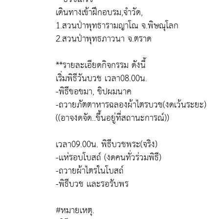
เดินทางเข้าฝึกอบรม,จำวัด,
1.สวนป่าพุทธารามญาโณ จ.พิษณุโลก
2.สวนป่าพุทธภาวนา จ.ตราด
**รายละเอียดกิจกรรม ดังนี้
เริ่มพิธีวันบวช เวลา08.00น.
-พิธีขอขมา, ขิปผมนาค
-ถวายภัตตาหารฉลองผ้าไตรบวช(งดเว้นระยะ)
((อาจงดจัด..ขึ้นอยู่ที่สถานะการณ์))
เวลา09.00น. พิธีบวชพระ(จริง)
-เเห่รอบโบสถ์ (งดคนทั่วร่วมพิธี)
-ถวายผ้าไตรในโบสถ์
-พิธีบวช เเละรอรับพร
#หมายเหตุ.