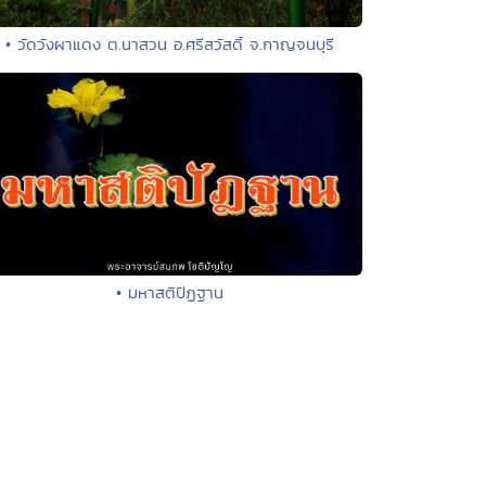
• วัดวังผาแดง ต.นาสวน อ.ศรีสวัสดิ์ จ.กาญจนบุรี
• มหาสติปัฏฐาน