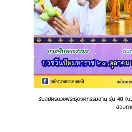
รับสมัครบวชพระธุดงค์กรรมฐาน รุ่น 48 (บวช
สอบถา