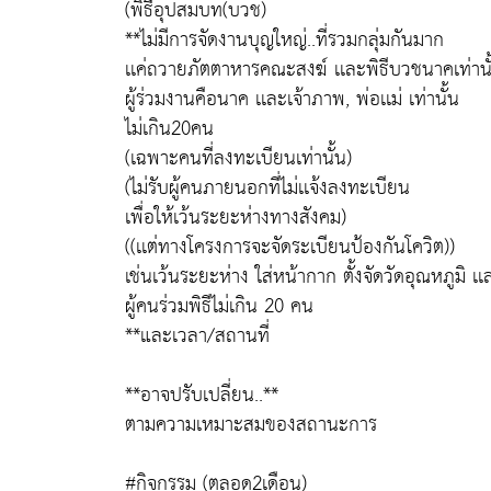
(พิธีอุปสมบท(บวช)
**ไม่มีการจัดงานบุญใหญ่..ที่รวมกลุ่มกันมาก
เเค่ถวายภัตตาหารคณะสงฆ์ เเละพิธีบวชนาคเท่านั
ผู้ร่วมงานคือนาค เเละเจ้าภาพ, พ่อเเม่ เท่านั้น
ไม่เกิน20คน
(เฉพาะคนที่ลงทะเบียนเท่านั้น)
(ไม่รับผู้คนภายนอกที่ไม่เเจ้งลงทะเบียน
เพื่อให้เว้นระยะห่างทางสังคม)
((เเต่ทางโครงการจะจัดระเบียนป้องกันโควิต))
เช่นเว้นระยะห่าง ใส่หน้ากาก ตั้งจัดวัดอุณหภูมิ เเ
ผู้คนร่วมพิธีไม่เกิน 20 คน
**และเวลา/สถานที่
**อาจปรับเปลี่ยน..**
ตามความเหมาะสมของสถานะการ
#กิจกรรม (ตลอด2เดือน)