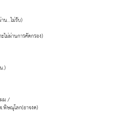
น...ไม่รับ)
ราะไม่ผ่านการคัดกรอง)
น.)
นผม /
 จ.พิษณุโลก(อาจงด)