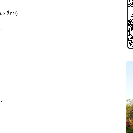
น2เดือน)
พ
07