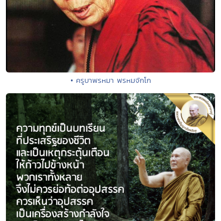
• ครูบาพรหมา พรหมจักโก