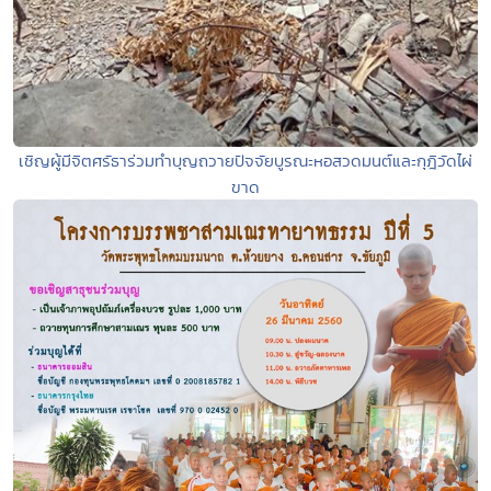
เชิญผู้มีจิตศรัธาร่วมทำบุญถวายปัจจัยบูรณะหอสวดมนต์และกุฎิวัดไผ่
ขาด