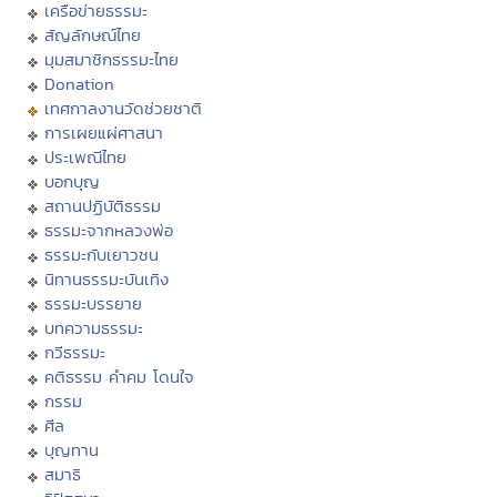
เครือข่ายธรรมะ
สัญลักษณ์ไทย
มุมสมาชิกธรรมะไทย
Donation
เทศกาลงานวัดช่วยชาติ
การเผยแผ่ศาสนา
ประเพณีไทย
บอกบุญ
สถานปฏิบัติธรรม
ธรรมะจากหลวงพ่อ
ธรรมะกับเยาวชน
นิทานธรรมะบันเทิง
ธรรมะบรรยาย
บทความธรรมะ
กวีธรรมะ
คติธรรม คำคม โดนใจ
กรรม
ศีล
บุญทาน
สมาธิ