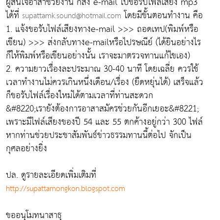
ผู้สนใจอาสาช่วยงาน ก็ส่ง e-mail ไปขอรับไฟล์เสียง mp3
ได้ที่
โดยมีขั้นตอนทำงาน คือ
supattamk.sound@hotmail.com
1. แจ้งขอรับไฟล์เสียงทางe-mail >>> ถอดเทป(พิมพ์หรือ
เขียน) >>> ส่งกลับทางe-mailหรือไปรษณีย์ (ได้ยินอย่างไร
ก็ให้พิมพ์หรือเขียนอย่างนั้น เราจะมาตรวจทานแก้ไขเอง)
2. ความยาวเรื่องละประมาณ 30-40 นาที โดยเฉลี่ย ควรใช้
เวลาทำงานไม่ควรเกินหนึ่งเดือน/เรื่อง (ยืดหยุ่นได้) เสร็จแล้ว
ก็ขอรับไฟล์เรื่องใหม่ได้ตามเวลาที่ท่านสะดวก
&#8220;เรายังต้องการอาสาสมัครช่วยกันอีกเยอะ&#8221;
เพราะมีไฟล์เสียงของปี 54 และ 55 ตกค้างอยู่กว่า 300 ไฟล์
หากท่านช่วยประชาสัมพันธ์ข่าวธรรมทานนี้ต่อไป จักเป็น
กุศลอย่างยิ่ง
ปล. ดูรายละเอียดเพิ่มเติมที่
http://supattamongkon.blogspot.com
ขออนุโมทนาสาธุ