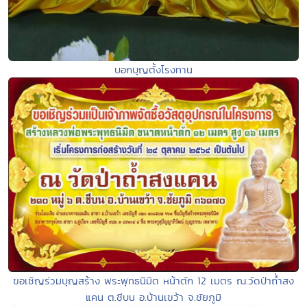
บอกบุญตั้งโรงทาน
ขอเชิญร่วมบุญสร้าง พระพุทธนิมิต หน้าตัก 12 เมตร ณ.วัดป่าถ้ำสง
แคน ต.ชีบน อ.บ้านเขว้า จ.ชัยภูมิ