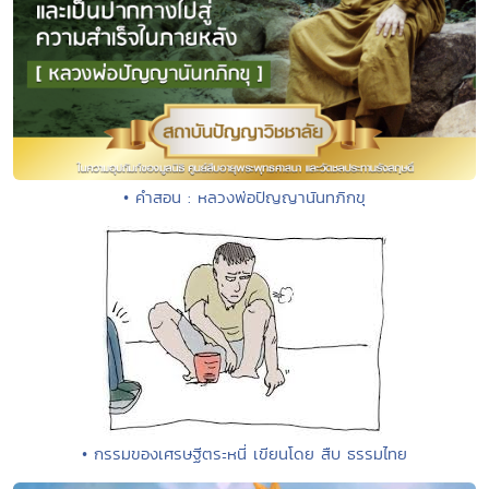
• คำสอน : หลวงพ่อปัญญานันทภิกขุ
• กรรมของเศรษฐีตระหนี่ เขียนโดย สืบ ธรรมไทย