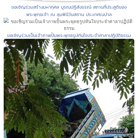
ขอเชิญร่วมสร้างมหากุศล บูรณปฏิสังขรณ์ สถานที่ประสูติของ
พระพุทธเจ้า ณ ลุมพินีวันสถาน ประเทศเนปาล
ขอเชิญร่วมเป็นเจ้าภาพปั้นพระพุทธรูปทันใจประจำศาลาปฏิบัติธรรม