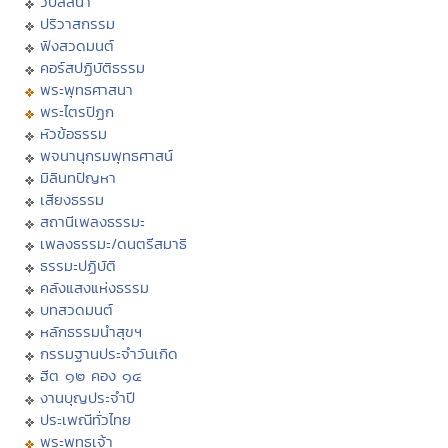
วิปัสสนา
ปริวาสกรรม
ฟังสวดมนต์
คอร์สปฏิบัติธรรม
พระพุทธศาสนา
พระไตรปิฏก
หัวข้อธรรม
พจนานุกรมพุทธศาสน์
มิลินทปัญหา
เสียงธรรม
สถานีเพลงธรรมะ
เพลงธรรมะ/ดนตรีสมาธิ
ธรรมะปฏิบัติ
คลังแสงแห่งธรรม
บทสวดมนต์
หลักธรรมนำสุขฯ
กรรมฐานประจำวันเกิด
ฮีต ๑๒ คอง ๑๔
งานบุญประจำปี
ประเพณีทั่วไทย
พระพุทธเจ้า