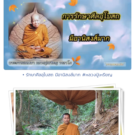
• รักษาศีลอุโบสถ มีอานิสงส์มาก #หลวงปู่เหรียญ