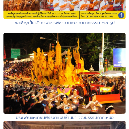
ขอเชิญเป็นเจ้าภาพบรรพชาสามเณรทายาทธรรม ๗๐ รูป
ประเพณีแห่เทียนพรรษาแบบล้านนา วัฒนธรรมภาคเหนือ