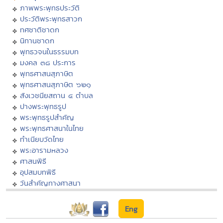
ภาพพระพุทธประวัติ
ประวัติพระพุทธสาวก
ทศชาติชาดก
นิทานชาดก
พุทธวจนในธรรมบท
มงคล ๓๘ ประการ
พุทธศาสนสุภาษิต
พุทธศาสนสุภาษิต ๖๒๑
สังเวชนียสถาน ๔ ตำบล
ปางพระพุทธรูป
พระพุทธรูปสำคัญ
พระพุทธศาสนาในไทย
ทำเนียบวัดไทย
พระอารามหลวง
ศาสนพิธี
อุปสมบทพิธี
วันสำคัญทางศาสนา
Eng