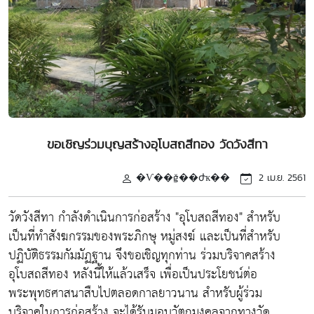
ขอเชิญร่วมบุญสร้างอุโบสถสีทอง วัดวังสีทา
�Ѵ��ǧ��ժҡ��
2 เม.ย. 2561
วัดวังสีทา กำลังดำเนินการก่อสร้าง "อุโบสถสีทอง" สำหรับ
เป็นที่ทำสังฆกรรมของพระภิกษุ หมู่สงฆ์ และเป็นที่สำหรับ
ปฏิบัติธรรมกัมมัฏฐาน จึงขอเชิญทุกท่าน ร่วมบริจาคสร้าง
อุโบสถสีทอง หลังนี้ให้แล้วเสร็จ เพื่อเป็นประโยชน์ต่อ
พระพุทธศาสนาสืบไปตลอดกาลยาวนาน สำหรับผู้ร่วม
บริจาคในการก่อสร้าง จะได้รับมอบวัตถุมงคลจากทางวัด