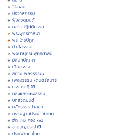
วิปัสสนา
ปริวาสกรรม
ฟังสวดมนต์
คอร์สปฏิบัติธรรม
พระพุทธศาสนา
พระไตรปิฏก
หัวข้อธรรม
พจนานุกรมพุทธศาสน์
มิลินทปัญหา
เสียงธรรม
สถานีเพลงธรรมะ
เพลงธรรมะ/ดนตรีสมาธิ
ธรรมะปฏิบัติ
คลังแสงแห่งธรรม
บทสวดมนต์
หลักธรรมนำสุขฯ
กรรมฐานประจำวันเกิด
ฮีต ๑๒ คอง ๑๔
งานบุญประจำปี
ประเพณีทั่วไทย