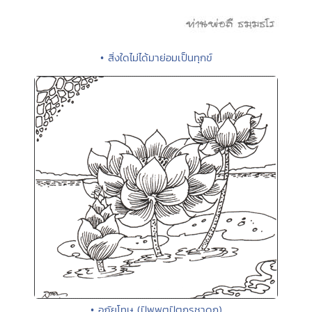
• สิ่งใดไม่ได้มาย่อมเป็นทุกข์
• อภัยโทษ (ปัพพตูปัตถรชาดก)