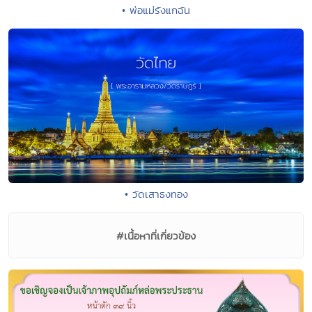
• พ่อแม่รังแกฉัน
• วัดเสาธงทอง
#เนื้อหาที่เกี่ยวข้อง