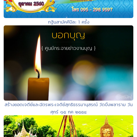
กฐินสามัคคีปีละ 1 ครั้ง
สร้างยอดเจดีย์และฉัตรพระเจดีย์สุทธิธรรมานุสรณ์ วัดบึงพลาราม วัน
ศุกร์ ๑๕ กค ๒๕๕๔