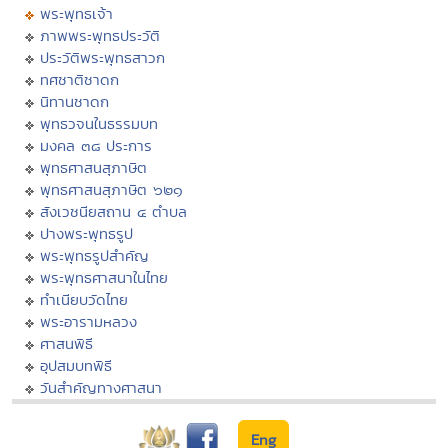
พระพุทธเจ้า
ภาพพระพุทธประวัติ
ประวัติพระพุทธสาวก
ทศชาติชาดก
นิทานชาดก
พุทธวจนในธรรมบท
มงคล ๓๘ ประการ
พุทธศาสนสุภาษิต
พุทธศาสนสุภาษิต ๖๒๑
สังเวชนียสถาน ๔ ตำบล
ปางพระพุทธรูป
พระพุทธรูปสำคัญ
พระพุทธศาสนาในไทย
ทำเนียบวัดไทย
พระอารามหลวง
ศาสนพิธี
อุปสมบทพิธี
วันสำคัญทางศาสนา
Eng