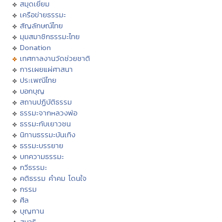
สมุดเยี่ยม
เครือข่ายธรรมะ
สัญลักษณ์ไทย
มุมสมาชิกธรรมะไทย
Donation
เทศกาลงานวัดช่วยชาติ
การเผยแผ่ศาสนา
ประเพณีไทย
บอกบุญ
สถานปฏิบัติธรรม
ธรรมะจากหลวงพ่อ
ธรรมะกับเยาวชน
นิทานธรรมะบันเทิง
ธรรมะบรรยาย
บทความธรรมะ
กวีธรรมะ
คติธรรม คำคม โดนใจ
กรรม
ศีล
บุญทาน
สมาธิ