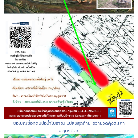
ขอเชิญชื้อที่ดินบ่อน้ำโบราณ แปลงสุดท้าย ถวายวัดคุ้งตะเภา
จ.อุตรดิตถ์