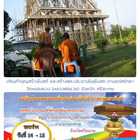
เชิญทำบุญสร้างโบสถ์ และสร้างพระประธานในอุโบสถ ตามแต่ศรัทธา
วัดหนองแวง (หลวงพ่อรวย) จังหวัด ศรีสะเกษ