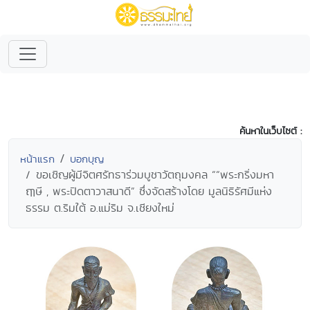
ค้นหาในเว็บไซต์ :
หน้าแรก
บอกบุญ
ขอเชิญผู้มีจิตศรัทธาร่วมบูชาวัตถุมงคล ““พระกริ่งมหา
ฤๅษี , พระปิดตาวาสนาดี” ซึ่งจัดสร้างโดย มูลนิธิรัศมีแห่ง
ธรรม ต.ริมใต้ อ.แม่ริม จ.เชียงใหม่