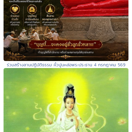
ร่วมสร้างลานปฏิบัติธรรม หิ้วปูนหล่อพระประธาน 4 กรกฎาคม 569