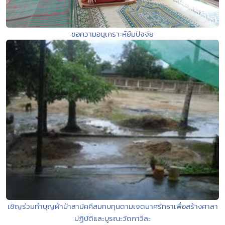
ขอความอนุเคราะห์ยืมปัจจัย
เชิญร่วมทำบุญผ้าป่าสามัคคีสมทบทุนตามเจตนาศรัทธาเพื่อสร้างศาลา
ปฏิบัติและบูรณะวัดกาวีละ