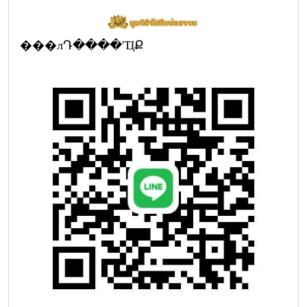
���лԴ����ʹҴՔ