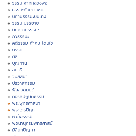
ธรรมะจากหลวงพ่อ
ธรรมะกับเยาวชน
นิทานธรรมะบันเทิง
ธรรมะบรรยาย
บทความธรรมะ
กวีธรรมะ
คติธรรม คำคม โดนใจ
กรรม
ศีล
บุญทาน
สมาธิ
วิปัสสนา
ปริวาสกรรม
ฟังสวดมนต์
คอร์สปฏิบัติธรรม
พระพุทธศาสนา
พระไตรปิฏก
หัวข้อธรรม
พจนานุกรมพุทธศาสน์
มิลินทปัญหา