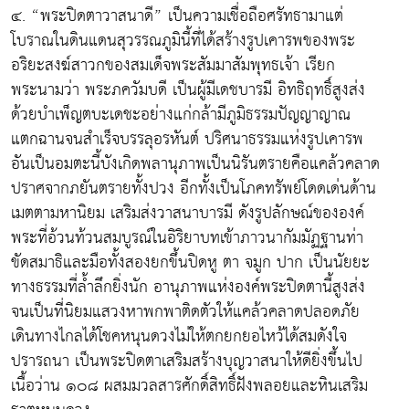
๔. “พระปิดตาวาสนาดี” เป็นความเชื่อถือศรัทธามาแต่
โบราณในดินแดนสุวรรณภูมินี้ที่ได้สร้างรูปเคารพของพระ
อริยะสงฆ์สาวกของสมเด็จพระสัมมาสัมพุทธเจ้า เรียก
พระนามว่า พระภควัมบดี เป็นผู้มีเดชบารมี อิทธิฤทธิ์สูงส่ง
ด้วยบำเพ็ญตบะเดชะอย่างแก่กล้ามีภูมิธรรมปัญญาญาณ
แตกฉานจนสำเร็จบรรลุอรหันต์ ปริศนาธรรมแห่งรูปเคารพ
อันเป็นอมตะนี้บังเกิดพลานุภาพเป็นนิรันตรายคือแคล้วคลาด
ปราศจากภยันตรายทั้งปวง อีกทั้งเป็นโภคทรัพย์โดดเด่นด้าน
เมตตามหานิยม เสริมส่งวาสนาบารมี ดังรูปลักษณ์ขององค์
พระที่อ้วนท้วนสมบูรณ์ในอิริยาบทเข้าภาวนากัมมัฏฐานท่า
ขัดสมาธิและมือทั้งสองยกขึ้นปิดหู ตา จมูก ปาก เป็นนัยยะ
ทางธรรมที่ล้ำลึกยิ่งนัก อานุภาพแห่งองค์พระปิดตานี้สูงส่ง
จนเป็นที่นิยมแสวงหาพกพาติดตัวให้แคล้วคลาดปลอดภัย
เดินทางไกลได้โชคหนุนดวงไม่ให้ตกยกยอไหว้ได้สมดังใจ
ปรารถนา เป็นพระปิดตาเสริมสร้างบุญวาสนาให้ดียิ่งขึ้นไป
เนื้อว่าน ๑๐๘ ผสมมวลสารศักดิ์สิทธิ์ฝังพลอยและหินเสริม