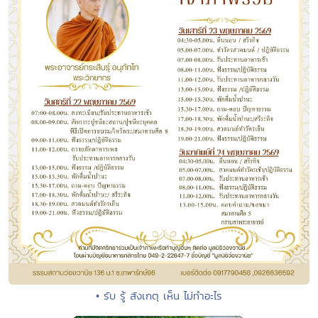
• รับ รู้ สังเกตุ เห็น ไม่ทำอะไร