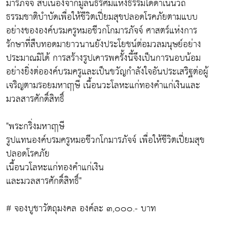
มารภัจจ์ สืบเนื่องจากมูลนิธิรัศมีแห่งธรรมได้ดำเนินวิถี
ธรรมชาติบำบัดเพื่อให้ชีวิตเปี่ยมสุขปลอดโรคภัยตามแบบ
อย่างขององค์บรมครูหมอชีวกโกมารภัจจ์ ศาสตร์แห่งการ
รักษาที่สืบทอดมายาวนานยังประโยชน์ต่อมวลมนุษย์อย่าง
ประมาณมิได้ การสร้างรูปเคารพครั้งนี้จึงเป็นการนอบน้อม
อย่างยิ่งต่อองค์บรมครูและเป็นขวัญกำลังใจอันประเสริฐต่อผู้
เจริญตามรอยมหาฤๅษี เนื้อนวะโลหะแก่ทองคำแก่เงินและ
มวลสารศักดิ์สิทธิ์
"พระกริ่งมหาฤาษี
รูปแทนองค์บรมครูหมอชีวกโกมารภัจจ์ เพื่อให้ชีวิตเปี่ยมสุข
ปลอดโรคภัย
เนื้อนวโลหะแก่ทองคำแก่เงิน
และมวลสารศักดิ์สิทธิ์"
# จองบูชาวัตถุมงคล องค์ละ ๓,๐๐๐.- บาท