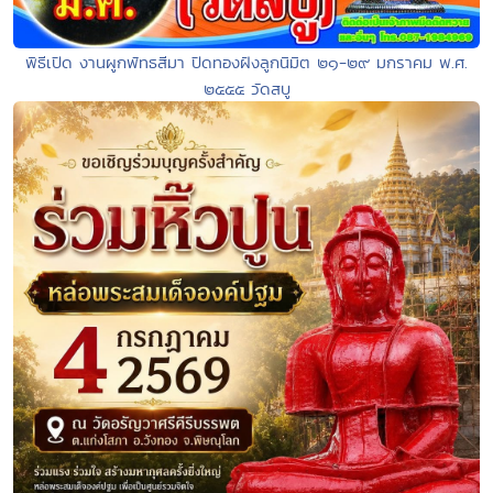
พิธีเปิด งานผูกพัทธสีมา ปิดทองฝังลูกนิมิต ๒๑-๒๙ มกราคม พ.ศ.
๒๕๕๕ วัดสบู