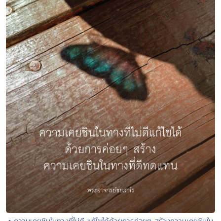
• ความเคยชินในทางที่ไม่ดี แก้ไขได้ด้วยการค่อยๆ สร้างความเคยชินใน