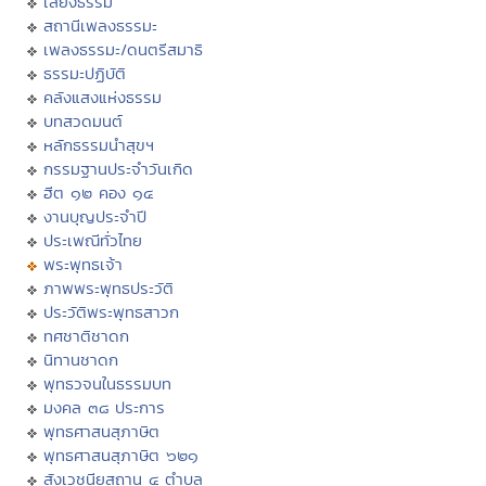
เสียงธรรม
สถานีเพลงธรรมะ
เพลงธรรมะ/ดนตรีสมาธิ
ธรรมะปฏิบัติ
คลังแสงแห่งธรรม
บทสวดมนต์
หลักธรรมนำสุขฯ
กรรมฐานประจำวันเกิด
ฮีต ๑๒ คอง ๑๔
งานบุญประจำปี
ประเพณีทั่วไทย
พระพุทธเจ้า
ภาพพระพุทธประวัติ
ประวัติพระพุทธสาวก
ทศชาติชาดก
นิทานชาดก
พุทธวจนในธรรมบท
มงคล ๓๘ ประการ
พุทธศาสนสุภาษิต
พุทธศาสนสุภาษิต ๖๒๑
สังเวชนียสถาน ๔ ตำบล