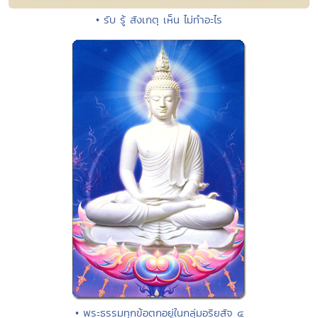
• รับ รู้ สังเกตุ เห็น ไม่ทำอะไร
• พระธรรมทุกข้อตกอยู่ในกลุ่มอริยสัจ ๔