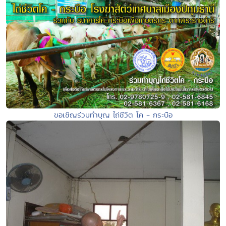
ขอเชิญ​ร่วม​ทำบุญ ไถ่ชีวิต โค - กระบือ