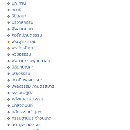
บุญทาน
สมาธิ
วิปัสสนา
ปริวาสกรรม
ฟังสวดมนต์
คอร์สปฏิบัติธรรม
พระพุทธศาสนา
พระไตรปิฏก
หัวข้อธรรม
พจนานุกรมพุทธศาสน์
มิลินทปัญหา
เสียงธรรม
สถานีเพลงธรรมะ
เพลงธรรมะ/ดนตรีสมาธิ
ธรรมะปฏิบัติ
คลังแสงแห่งธรรม
บทสวดมนต์
หลักธรรมนำสุขฯ
กรรมฐานประจำวันเกิด
ฮีต ๑๒ คอง ๑๔