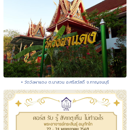
• วัดวังผาแดง ต.นาสวน อ.ศรีสวัสดิ์ จ.กาญจนบุรี