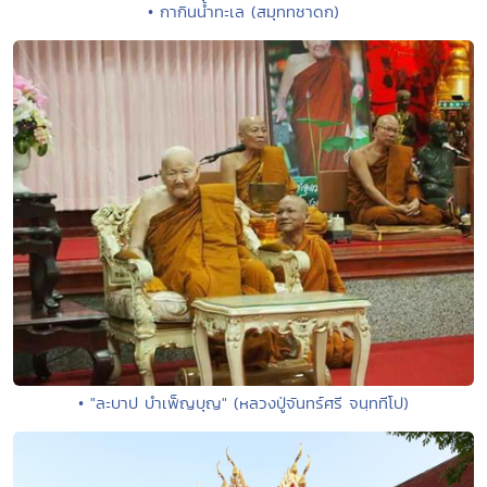
• กากินน้ำทะเล (สมุททชาดก)
• "ละบาป บำเพ็ญบุญ" (หลวงปู่จันทร์ศรี จนฺททีโป)