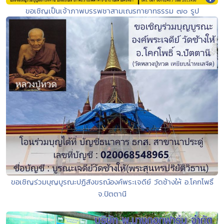
ขอเชิญเป็นเจ้าภาพบรรพชาสามเณรทายาทธรรม ๗๐ รูป
ขอเชิญร่วมบุญบูรณะปฏิสังขรณ์องค์พระเจดีย์ วัดช้างให้ อ.โคกโพธิ์
จ.ปัตตานี