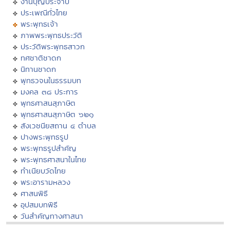
งานบุญประจำปี
ประเพณีทั่วไทย
พระพุทธเจ้า
ภาพพระพุทธประวัติ
ประวัติพระพุทธสาวก
ทศชาติชาดก
นิทานชาดก
พุทธวจนในธรรมบท
มงคล ๓๘ ประการ
พุทธศาสนสุภาษิต
พุทธศาสนสุภาษิต ๖๒๑
สังเวชนียสถาน ๔ ตำบล
ปางพระพุทธรูป
พระพุทธรูปสำคัญ
พระพุทธศาสนาในไทย
ทำเนียบวัดไทย
พระอารามหลวง
ศาสนพิธี
อุปสมบทพิธี
วันสำคัญทางศาสนา