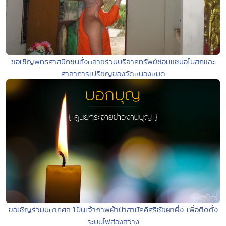
ขอเชิญพุทธศาสนิกชนทั้งหลายร่วมบริจาคทรัพย์ซ่อมแซมอุโบสถและ
ศาลาการเปรียญของวัดหนองหมด
ขอเชิญร่วมมหากุศล เ็ป็นเจ้าภาพผ้าป่าสามัคคีศรีชัยผาผึ้ง เพื่อติดตั้ง
ระบบไฟส่องสว่าง