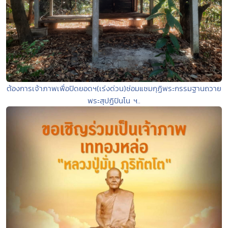
ต้องการเจ้าภาพเพื่อปิดยอดฯ(เร่งด่วน)ซ่อมแซมกุฏิพระกรรมฐานถวาย
พระสุปฏิปันโน ฯ..