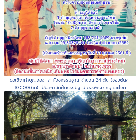
ขอเชิญทำบุญจอง เสาห้องกรรมฐาน จำนวน 24 ต้น (จองต้นล่ะ
10,000บาท) เป็นสถานที่ฝึกกรรมฐาน ของพระภิกษุเเละโยคี