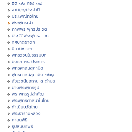
ฮีต ๑๒ คอง ๑๔
งานบุญประจำปี
ประเพณีทั่วไทย
พระพุทธเจ้า
ภาพพระพุทธประวัติ
ประวัติพระพุทธสาวก
ทศชาติชาดก
นิทานชาดก
พุทธวจนในธรรมบท
มงคล ๓๘ ประการ
พุทธศาสนสุภาษิต
พุทธศาสนสุภาษิต ๖๒๑
สังเวชนียสถาน ๔ ตำบล
ปางพระพุทธรูป
พระพุทธรูปสำคัญ
พระพุทธศาสนาในไทย
ทำเนียบวัดไทย
พระอารามหลวง
ศาสนพิธี
อุปสมบทพิธี