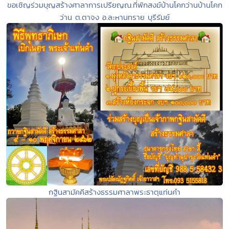
ขอเชิญร่วมบุญสร้างศาลาการเปรียญณ.ที่พักสงฆ์บ้านโคกว่านบ้านโคก
ว่าน ต.ตาจง อ.ละหานทราย บุรีรัมย์
กฐินสามัคคีสร้างธรรมศาลาพระธาตุแท่นคำ