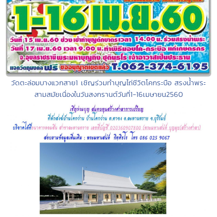
วัดตะล่อมบางแวกสาย1 เชิญร่วมทำบุญไถ่ชีวิตโคกระบือ สรงน้ำพระ
สามสมัยเนื่องในวันสงกรานต์วันที่1-16เมษายน2560