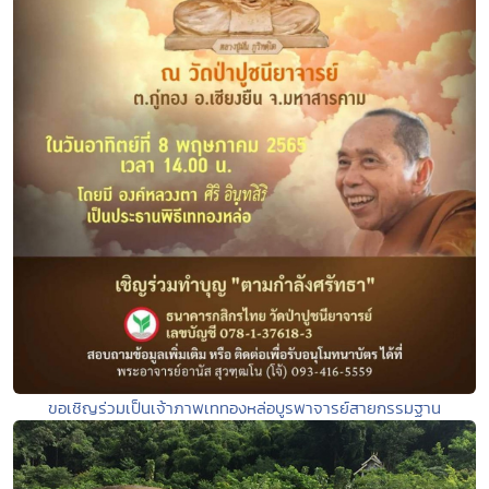
ขอเชิญร่วมเป็นเจ้าภาพเททองหล่อบูรพาจารย์สายกรรมฐาน