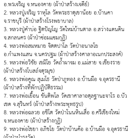
อ.พรเจริญ จ.หนองคาย (ผ้าป่าสร้างเจดีย์)
2. หลวงปู่เจริญ ราหุโล วัดพระธาตุเขาน้อย อ.บ้านคา
จ.ราชบุรี (ผ้าป่าสร้างโรงพยาบาล)
3. หลวงปู่คำบ่อ ฐิตปัญโญ วัดใหม่บ้านตาล อ.สว่างแดนดิน
จ.สกลนคร (ผ้าป่าซ่อมแซมกุฏิ)
4. หลวงพ่อสมหมาย จิตตปาโล วัดป่าอนาลโย
อ.กำแพงแสน จ.นครปฐม (ผ้าป่าสร้างศาลาอเนกประสงค์)
5. หลวงพ่อวิชัย เขมิโย วัดถ้ำผาจม อ.แม่สาย จ.เชียงราย
(ผ้าป่าสร้างโบสถ์จตุรมุข)
6. หลวงพ่อคูณ สุเมโธ วัดป่าภูทอง อ.บ้านผือ จ.อุดรธานี
(ผ้าป่าสร้างที่พักปฏิบัติธรรม)
7. หลวงพ่อเยื้อน ขันติพโล วัดเขาศาลาอตุลฐานะจาโร อ.บัว
เชด จ.สุรินทร์ (ผ้าป่าสร้างพระพุทธรูป)
8. หลวงพ่อฉลวย อชิโต วัดป่าโนนหินเสื่อ อ.ศรีเชียงใหม่
จ.หนองคาย (ผ้าป่าสร้างกุฏิ)
9. หลวงพ่อไชยา อภิชโย วัดป่าบ้านค้อ อ.บ้านผือ จ.อุดรธานี
(ผ้าป่าบำรุงวัด)