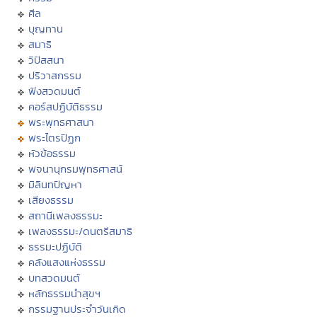
ศีล
บุญทาน
สมาธิ
วิปัสสนา
ปริวาสกรรม
ฟังสวดมนต์
คอร์สปฏิบัติธรรม
พระพุทธศาสนา
พระไตรปิฏก
หัวข้อธรรม
พจนานุกรมพุทธศาสน์
มิลินทปัญหา
เสียงธรรม
สถานีเพลงธรรมะ
เพลงธรรมะ/ดนตรีสมาธิ
ธรรมะปฏิบัติ
คลังแสงแห่งธรรม
บทสวดมนต์
หลักธรรมนำสุขฯ
กรรมฐานประจำวันเกิด