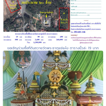
ขอเชิญร่วมซื้อที่ดินถวายวัดพระธาตุแช่แห้ง ตารางนิ้วล่ะ 19 บาท