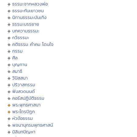
ธรรมะจากหลวงพ่อ
ธรรมะกับเยาวชน
นิทานธรรมะบันเทิง
ธรรมะบรรยาย
บทความธรรมะ
กวีธรรมะ
คติธรรม คำคม โดนใจ
กรรม
ศีล
บุญทาน
สมาธิ
วิปัสสนา
ปริวาสกรรม
ฟังสวดมนต์
คอร์สปฏิบัติธรรม
พระพุทธศาสนา
พระไตรปิฏก
หัวข้อธรรม
พจนานุกรมพุทธศาสน์
มิลินทปัญหา