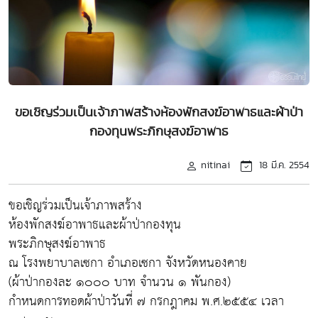
ขอเชิญร่วมเป็นเจ้าภาพสร้างห้องพักสงฆ์อาพาธและผ้าป่า
กองทุนพระภิกษุสงฆ์อาพาธ
nitinai
18 มี.ค. 2554
ขอเชิญร่วมเป็นเจ้าภาพสร้าง
ห้องพักสงฆ์อาพาธและผ้าป่ากองทุน
พระภิกษุสงฆ์อาพาธ
ณ โรงพยาบาลเซกา อำเภอเซกา จังหวัดหนองคาย
(ผ้าป่ากองละ ๑๐๐๐ บาท จำนวน ๑ พันกอง)
กำหนดการทอดผ้าป่าวันที่ ๗ กรกฎาคม พ.ศ.๒๕๕๔ เวลา