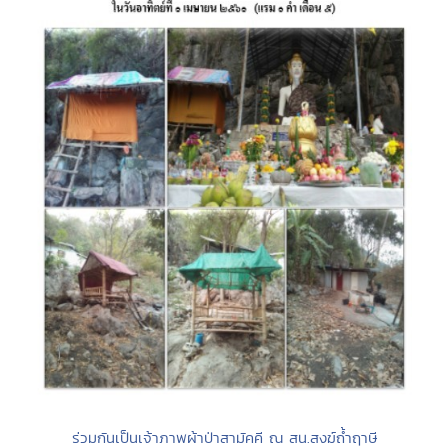
ร่วมกันเป็นเจ้าภาพผ้าป่าสามัคคี ณ สน.สงฆ์ถ้ำฤาษี