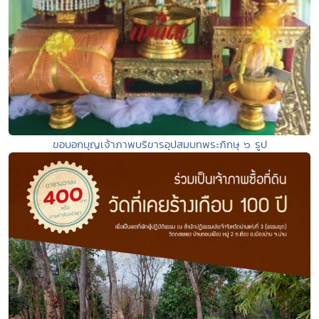
ขอบอกบุญเจ้าภาพบริขารอุปสมบทพระภิกษุ ๖ รูป