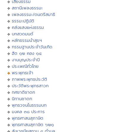
เสียงธรรม
สถานีเพลงธรรมะ
เพลงธรรมะ/ดนตรีสมาธิ
ธรรมะปฏิบัติ
คลังแสงแห่งธรรม
บทสวดมนต์
หลักธรรมนำสุขฯ
กรรมฐานประจำวันเกิด
ฮีต ๑๒ คอง ๑๔
งานบุญประจำปี
ประเพณีทั่วไทย
พระพุทธเจ้า
ภาพพระพุทธประวัติ
ประวัติพระพุทธสาวก
ทศชาติชาดก
นิทานชาดก
พุทธวจนในธรรมบท
มงคล ๓๘ ประการ
พุทธศาสนสุภาษิต
พุทธศาสนสุภาษิต ๖๒๑
สังเวชนียสถาน ๔ ตำบล