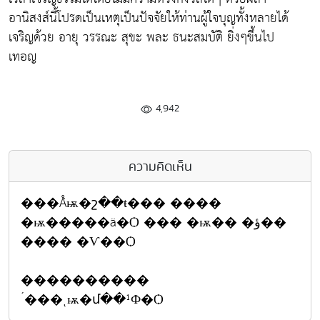
อานิสงส์นี้โปรดเป็นเหตุเป็นปัจจัยให้ท่านผู้ใจบุญทั้งหลายได้
เจริญด้วย อายุ วรรณะ สุขะ พละ ธนะสมบัติ ยิ่งๆขึ้นไป
เทอญ
4,942
ความคิดเห็น
���Ǻѭ�շ��ŧ��� ����
�ѭ�����ä�Ѻ ��� �ѭ�� �ؤ��
���� �Ѵ��Ѻ
����������
´���ͺѭ�մ��¹Ф�Ѻ