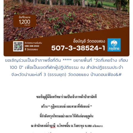
ขอเชิญร่วมเป็นเจ้าภาพซื้อที่ดิน ***** ขยายพื้นที่​ "วัดที่เคยร้าง​ เกือบ​
100 ปี" เพื่อเป็นเขตที่พักผู้ปฏิบัติ​ธรรม​ ณ​ สำนักปฏิธรรมประจำ
จังหวัด​น่าน​แห่งที่​ 3 (ธรรมยุต) วัดดอยแยง บ้านดอนเฟือง&#