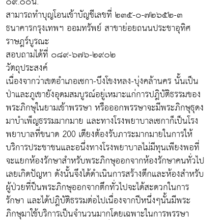
๐๙.๐๐น.
สามารถทำบุญโอนเข้าบัญชีเลขที่ ๒๓๕-๐-๗๒๖๕๒-๓
ธนาคารกรุงเทพฯ ออมทรัพย์ สาขาย่อยถนนประชาอุทิศ
ราษฎร์บูรณะ
สอบถามได้ที่ ๐๘๙-๖๗๖-๒๙๐๒
วัตถุประสงค์
เนื่องจากว่าเขตอำเภอเซกา-บึงโขงหลง-บุ่งคล้านคร นั้นเป็น
ป่าและภูเขายังอุดมสมบูรณ์อยู่เหมาะแก่การปฎิบัติธรรมของ
พระภิกษุในยามเข้าพรรษา หรือออกพรรษาจะมีพระภิกษุธุดง
มาบำเพ็ญธรรมมากมาย และทางโรงพยาบาลเซกาก็เป็นโรง
พยาบาลที่ขนาด 200 เตียงต้องรับภาระมากมายในการให้
บริการประชาชนและอนึ่งทางโรงพยาบาลไม่มีทุนเพียงพอที่
จะแยกห้องรักษาสำหรับพระภิกษุออกจากห้องรักษาคนทั่วไป
เลยเกิดปัญหา ดังนั้นจึงได้ดำเนินการสร้างตึกและห้องสำหรับ
ผู้ป่วยที่ป็นพระภิกษุออกจากตึกทั่วไปจะได้สะดวกในการ
รักษา และได้ปฎิบัติธรรมต่อไปเนื่องจากปีหนึ่งๆนั้นมีพระ
ภิกษุมาใช้บริการเป็นจำนวนมากโดยเฉพาะในการพรรษา