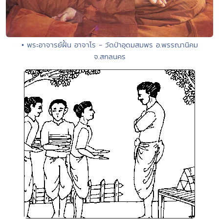
• พระอาจารย์ฝั้น อาจาโร - วัดป่าอุดมสมพร อ.พรรณานิคม
จ.สกลนคร