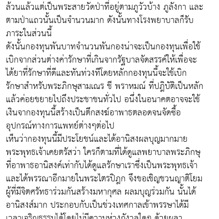
ล้วนแล้วแต่เป็นพระสายวัดป่าที่อยู่ตามภูวัวบ้าง ภูลังกา และ
ตามป่าแถวนั้นเป็นจำนวนมาก ดังนั้นทางโรงพยาบาลก็รับ
ภาระในส่วนนี้
ดังนั้นกองทุนพันบาทจำนวนพันกองน่าจะเป็นกองทุนเพื่อใช้
เบิกจากส่วนต่างค่ารักษาที่เกินจากรัฐบาลจัดสรรค์ให้เพื่อจะ
ได้ยาที่รักษาที่ดีและทันท่วงทีโดยหลักกองทุนนี้จะใช้เบิก
รักษาสำหรับพระภิกษุสามเณร ชี พราหมณ์ ที่ปฎิบัติเป็นหลัก
แล้วค่อยขยายไปถึงประชาชนทั่วไป อนึ่งในอนาคตอาจจะใช้
เงินจากองทุนนี้สร้างเป็นตึกสงฆ์อาพาธตลอดจนจัดซื้อ
อุปกรณ์ทางการแพทย์ต่างๆต่อไป
เห็นว่ากองทุนนี้มีประโยชน์และได้อานิสงผลบุญมากมาย
พระพุทธเจ้าเคยตรัสว่า ใครก็ตามที่ได้ดูแลพยาบาลพระภิกษุ
ที่อาพาธอานิสงค์เท่ากับได้ดูแลรักษาเราซึ่งเป็นพระพุทธเจ้า
และได้พรรณาอีกมายในพระไตรปิฎก จึงขอเชิญชวนญาติโยม
ผู้ที่มีจิตศรัทธาร่วมกันสร้างมหากุศล ผลมบุญร่วมกัน นั้นได้
อานิสงส์มาก ประกอบกับเป็นช่วงเทศกาลเข้าพรรษาได้มี
เวลาเจริญธรรมได้โดยไม่มีความห่วงกังวลใดๆ ด้วยผลา