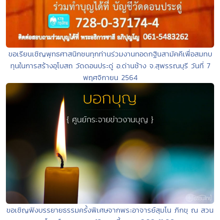
ขอเรียนเชิญพุทธศาสนิกชนทุกท่านร่วมงานทอดกฐินสามัคคีเพื่อสมทบ
ทุนในการสร้างอุโบสถ วัดดอนประดู่ อ.ด่านช้าง จ.สุพรรณบุรี วันที่ 7
พฤศจิกายน 2564
ขอเชิญฟังบรรยายธรรมครั้งพิเศษจากพระอาจารย์สุมโน ภิกขุ ณ สวน