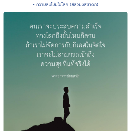
• ความลับไม่มีในโลก (สีลวิมังสชาดก)