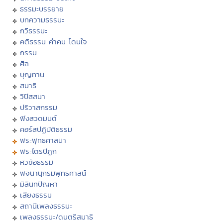
ธรรมะบรรยาย
บทความธรรมะ
กวีธรรมะ
คติธรรม คำคม โดนใจ
กรรม
ศีล
บุญทาน
สมาธิ
วิปัสสนา
ปริวาสกรรม
ฟังสวดมนต์
คอร์สปฏิบัติธรรม
พระพุทธศาสนา
พระไตรปิฏก
หัวข้อธรรม
พจนานุกรมพุทธศาสน์
มิลินทปัญหา
เสียงธรรม
สถานีเพลงธรรมะ
เพลงธรรมะ/ดนตรีสมาธิ