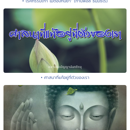
• โรคกรรมเก่า ไม่ต้องกินยา" (ท่านพ่อลี ธมฺมธโร)
• ศาสนาที่แท้อยู่ที่ตัวของเรา