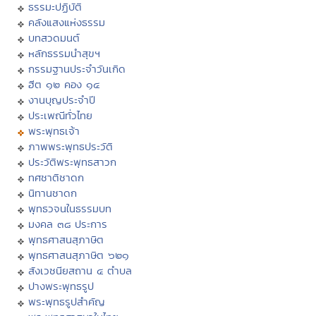
ธรรมะปฏิบัติ
คลังแสงแห่งธรรม
บทสวดมนต์
หลักธรรมนำสุขฯ
กรรมฐานประจำวันเกิด
ฮีต ๑๒ คอง ๑๔
งานบุญประจำปี
ประเพณีทั่วไทย
พระพุทธเจ้า
ภาพพระพุทธประวัติ
ประวัติพระพุทธสาวก
ทศชาติชาดก
นิทานชาดก
พุทธวจนในธรรมบท
มงคล ๓๘ ประการ
พุทธศาสนสุภาษิต
พุทธศาสนสุภาษิต ๖๒๑
สังเวชนียสถาน ๔ ตำบล
ปางพระพุทธรูป
พระพุทธรูปสำคัญ