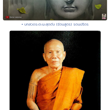
• บทสวดระตะนะสุตตัง (รัตนสูตร) รตนปริตร