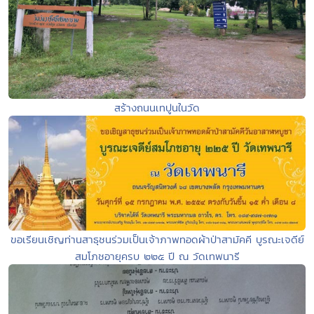
สร้างถนนเทปูนในวัด
ขอเรียนเชิญท่านสาธุชนร่วมเป็นเจ้าภาพทอดผ้าป่าสามัคคี บูรณะเจดีย์
สมโภชอายุครบ ๒๒๕ ปี ณ วัดเทพนารี