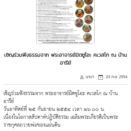
เชิญร่วมฟังธรรมจาก พระอาจารย์มิตซูโอะ คเวสโก ณ บ้าน
อารีย์
นานา
23 ก.ย. 2554
เชิญร่วมฟังธรรมจาก พระอาจารย์มิตซูโอะ คเวสโก ณ บ้าน
อารีย์
วันอาทิตย์ที่ ๒๕ กันยายน ๒๕๕๔ เวลา ๑๖.๐๐ น.
เนื่องในโอกาสสัปดาห์ปฏิบัติธรรม เฉลิมพระเกียรติเป็นพระ
ราชกุศลถวายพ่อของแผ่นดิน