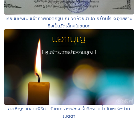
เรียนเชิญเป็นเจ้าภาพทอดกฐิน ณ วัดห้วยป่าปก อ.บ้านไร่ จ.อุทัยธานี
ซึ่งเป็นวัดเล็กๆในชนบท
ขอเชิญร่วมงานพิธีเป่ายันต์เกราะเพชรครั้งที่๙จานน้ำมัน๙แร่๙ว่าน
เมตตา