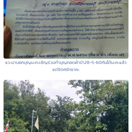
แวะมาบอกบุญนะคะเชิญร่วมทำบุญทอดผ้าป่า28-5-60กันได้นะคะแล้ว
แต่จิตศรัทธาคะ