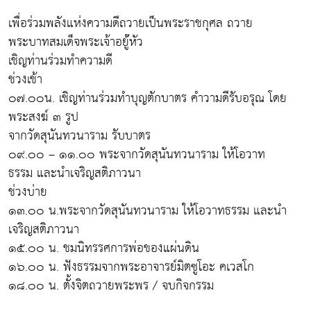
เพื่อร่วมพลังแห่งความดีถวายเป็นพระราชกุศล ถวาย
พระบาทสมเด็จพระเจ้าอยู่้หัว
เชิญท่านร่วมทำความดี
ช่วงเช้า
๐๗.๐๐น. เชิญท่านร่วมทำบุญตักบาตร คำวามดีรับอรุณ โดย
พระสงฆ์ ๓ รูป
จากวัดสุนันทวนาราม รับบาตร
๐๙.๐๐ – ๑๑.๐๐ พระจากวัดสุนันทวนาราม ให้โอวาท
ธรรม และนำเจริญสติภาวนา
ช่วงบ่าย
๑๓.๐๐ น.พระจากวัดสุนันทวนาราม ให้โอวาทธรรม และนำ
เจริญสติภาวนา
๑๕.๐๐ น. ชมนิทรรศการพ่อของแผ่นดิน
๑๖.๐๐ น. ฟังธรรมจากพระอาจารย์มิตซูโอะ คเวสโก
๑๘.๐๐ น. ตั้งจิตถวายพระพร / จบกิจกรรม