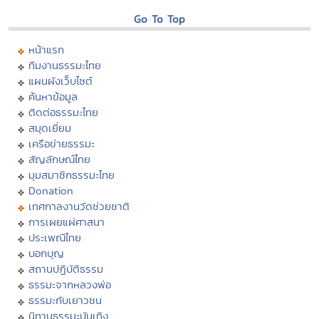
Go To Top
หน้าแรก
ทีมงานธรรมะไทย
แผนผังเว็บไซต์
ค้นหาข้อมูล
ติดต่อธรรมะไทย
สมุดเยี่ยม
เครือข่ายธรรมะ
สัญลักษณ์ไทย
มุมสมาชิกธรรมะไทย
Donation
เทศกาลงานวัดช่วยชาติ
การเผยแผ่ศาสนา
ประเพณีไทย
บอกบุญ
สถานปฏิบัติธรรม
ธรรมะจากหลวงพ่อ
ธรรมะกับเยาวชน
นิทานธรรมะบันเทิง