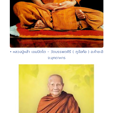
• หลวงปู่หล้า เขมปัตโต - วัดบรรพตคีรี ( ภูจ้อก้อ ) อ.คำชะอี
จ.มุกดาหาร