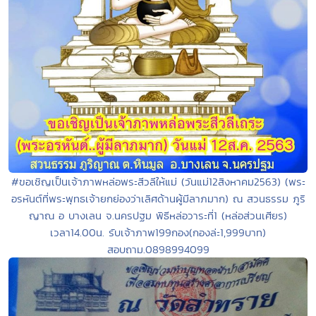
#ขอเชิญเป็นเจ้าภาพหล่อพระสีวลีให้แม่ (วันแม่12สิงหาคม2563) (พระ
อรหันต์ที่พระพุทธเจ้ายกย่องว่าเลิศด้านผู้มีลาภมาก) ณ สวนธรรม ภูริ
ญาณ อ บางเลน จ.นครปฐม พิธีหล่อวาระที่1 (หล่อส่วนเศียร)
เวลา14.00น. รับเจ้าภาพ199กอง(กองล่ะ1,999บาท)
สอบถาม.0898994099