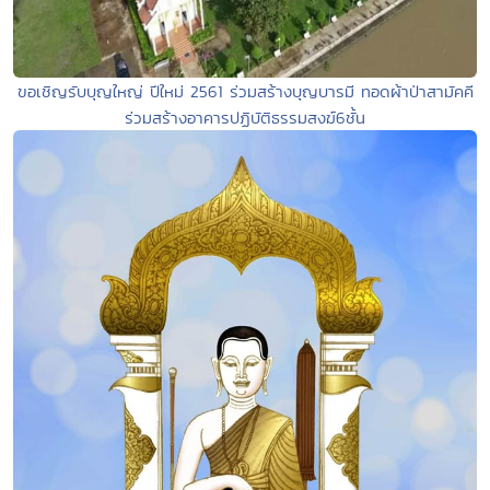
ขอเชิญรับบุญใหญ่ ปีใหม่ 2561 ร่วมสร้างบุญบารมี ทอดผ้าป่าสามัคคี
ร่วมสร้างอาคารปฏิบัติธรรมสงฆ์6ชั้น