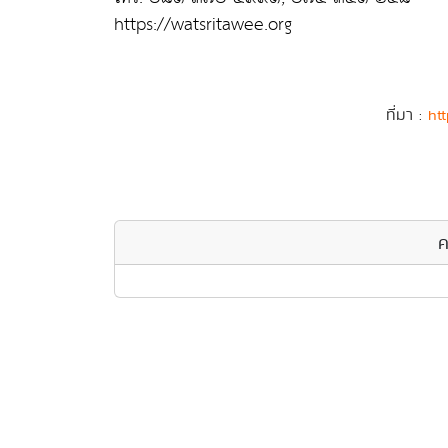
https://watsritawee.org
ที่มา :
htt
ค