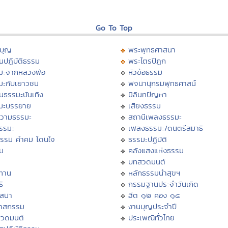
Go To Top
บุญ
พระพุทธศาสนา
นปฏิบัติธรรม
พระไตรปิฏก
มะจากหลวงพ่อ
หัวข้อธรรม
มะกับเยาวชน
พจนานุกรมพุทธศาสน์
นธรรมะบันเทิง
มิลินทปัญหา
มะบรรยาย
เสียงธรรม
วามธรรมะ
สถานีเพลงธรรมะ
ธรรมะ
เพลงธรรมะ/ดนตรีสมาธิ
ธรรม คำคม โดนใจ
ธรรมะปฏิบัติ
ม
คลังแสงแห่งธรรม
บทสวดมนต์
ทาน
หลักธรรมนำสุขฯ
ิ
กรรมฐานประจำวันเกิด
สสนา
ฮีต ๑๒ คอง ๑๔
วาสกรรม
งานบุญประจำปี
สวดมนต์
ประเพณีทั่วไทย