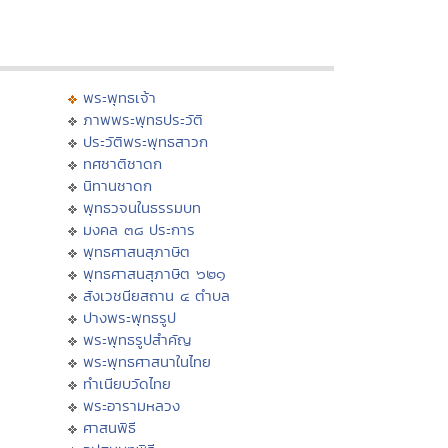
พระพุทธเจ้า
ภาพพระพุทธประวัติ
ประวัติพระพุทธสาวก
ทศชาติชาดก
นิทานชาดก
พุทธวจนในธรรมบท
มงคล ๓๘ ประการ
พุทธศาสนสุภาษิต
พุทธศาสนสุภาษิต ๖๒๑
สังเวชนียสถาน ๔ ตำบล
ปางพระพุทธรูป
พระพุทธรูปสำคัญ
พระพุทธศาสนาในไทย
ทำเนียบวัดไทย
พระอารามหลวง
ศาสนพิธี