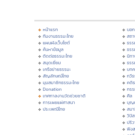
หน้าแรก
บอก
ทีมงานธรรมะไทย
สถา
แผนผังเว็บไซต์
ธรร
ค้นหาข้อมูล
ธรร
ติดต่อธรรมะไทย
นิทา
สมุดเยี่ยม
ธรร
เครือข่ายธรรมะ
บทค
สัญลักษณ์ไทย
กวี
มุมสมาชิกธรรมะไทย
คติ
Donation
กรร
เทศกาลงานวัดช่วยชาติ
ศีล
การเผยแผ่ศาสนา
บุญ
ประเพณีไทย
สมาธ
วิปั
ปริ
ฟัง