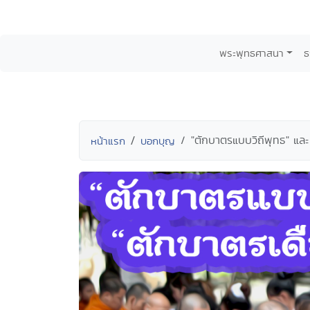
พระพุทธศาสนา
ธ
"ตักบาตรแบบวิถีพุทธ" และ
หน้าแรก
บอกบุญ