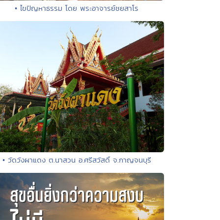
• ไขปัญหาธรรม โดย พระอาจารย์ชยสาโร
• วัดวังผาแดง ต.นาสวน อ.ศรีสวัสดิ์ จ.กาญจนบุรี