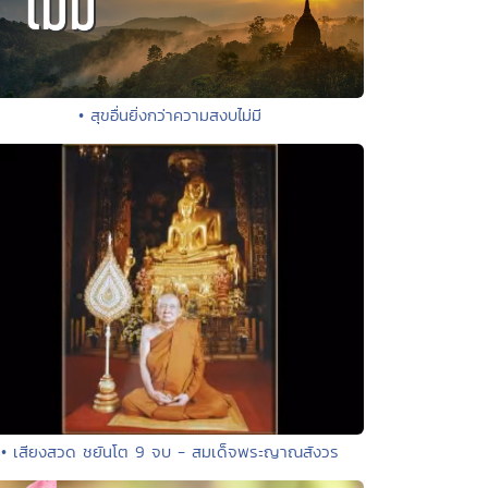
• สุขอื่นยิ่งกว่าความสงบไม่มี
• เสียงสวด ชยันโต 9 จบ - สมเด็จพระญาณสังวร