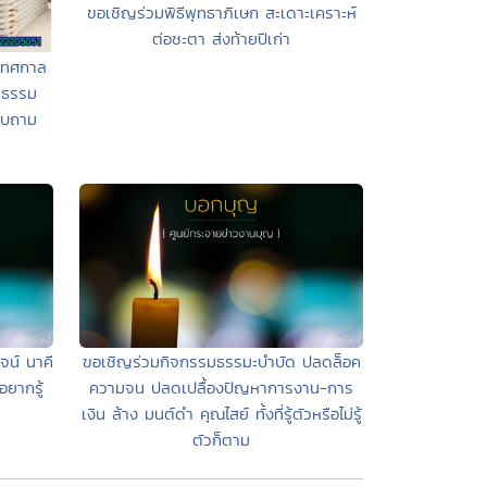
ขอเชิญร่วมพิธีพุทธาภิเษก สะเดาะเคราะห์
ต่อชะตา ส่งท้ายปีเก่า
เทศกาล
ติธรรม
อบถาม
จน์ นาคี
ขอเชิญร่วมกิจกรรมธรรมะบำบัด ปลดล็อค
ยากรู้
ความจน ปลดเปลื้องปัญหาการงาน-การ
เงิน ล้าง มนต์ดำ คุณไสย์ ทั้งที่รู้ตัวหรือไม่รู้
ตัวก็ตาม