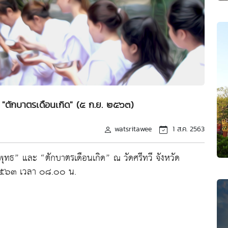
 "ตักบาตรเดือนเกิด" (๕ ก.ย. ๒๕๖๓)
watsritawee
1 ส.ค. 2563
ุทธ” และ “ตักบาตรเดือนเกิด” ณ วัดศรีทวี จังหวัด
 ๒๕๖๓ เวลา ๐๘.๐๐ น.