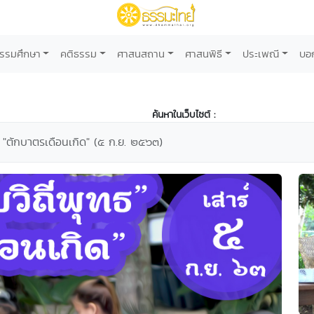
รรมศึกษา
คติธรรม
ศาสนสถาน
ศาสนพิธี
ประเพณี
บอ
ค้นหาในเว็บไซต์ :
 "ตักบาตรเดือนเกิด" (๕ ก.ย. ๒๕๖๓)