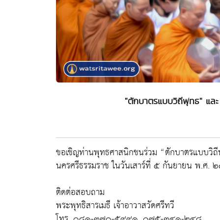
"ตักบาตรแบบวิถีพุทธ" และ
ขอเชิญท่านพุทธศาสนิกชนร่วม “ตักบาตรแบบวิถีพ
นครศรีธรรมราช ในวันเสาร์ที่ ๕ กันยายน พ.ศ.
ติดต่อสอบถาม
พระพุทธิสารเมธี เจ้าอาวาสวัดศรีทวี
โทร. ๐๘๑-๓๗๐-๕๙๙๑, ๐๗๕-๓๔๑-๒๔๘