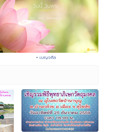
• เบญจศีล