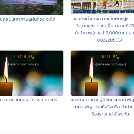
ขอเชิญทำบุญถวายเป็นพุทธบูชา 
ชิญเป็นเจ้าภาพแผ่นทอง จังโก
วันมาฆบูชา ร่วมปูพื้นศาลาปฏิบั
8เจ้าภาพ(กองล่ะ8,000บาท) ส
0822205051
ปข่าวจากวัดหุบผาสวรรค์ ราชบุรี
ขอเชิญชวนท่านผู้มีจิตศรัทธาท้าพิสู
นาคา พญานาคมีจริงหรือ ถ้าท่านอ
เรื่องราวเหล่านี้พบกัน