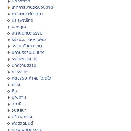
Donation
เทศกาลงานวัดช่วยชาติ
การเผยแผ่ศาสนา
ประเพณีไทย
บอกบุญ
สถานปฏิบัติธรรม
ธรรมะจากหลวงพ่อ
ธรรมะกับเยาวชน
นิทานธรรมะบันเทิง
ธรรมะบรรยาย
บทความธรรมะ
กวีธรรมะ
คติธรรม คำคม โดนใจ
กรรม
ศีล
บุญทาน
สมาธิ
วิปัสสนา
ปริวาสกรรม
ฟังสวดมนต์
คอร์สปฏิบัติธรรม