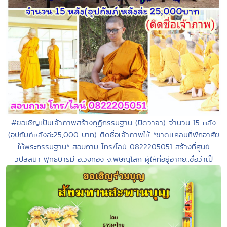
#ขอเชิญเป็นเจ้าภาพสร้างกุฏิกรรมฐาน (ปิดวาจา) จำนวน 15 หลัง
(อุปถัมภ์หลังล่ะ25,000 บาท) ติดชื่อเจ้าภาพให้ *ขาดเเคลนที่พักอาศัย
ให้พระกรรมฐาน* สอบถาม โทร/ไลน์ 0822205051 สร้างที่ศูนย์
วิปัสสนา พุทธบารมี อ.วังทอง จ.พิษณุโลก ผู้ให้ที่อยู่อาศัย..ชื่อว่าเป็