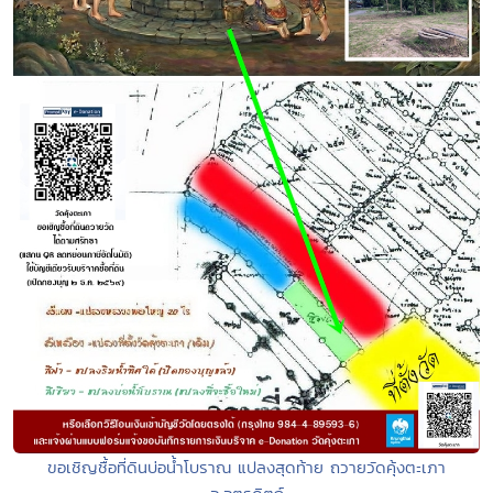
ขอเชิญชื้อที่ดินบ่อน้ำโบราณ แปลงสุดท้าย ถวายวัดคุ้งตะเภา