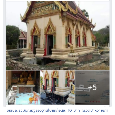
ขอเชิญร่วมบุญอิฐรองฐานโบสถ์ก้อนล่ะ 10 บาท ณ.วัดป่าหวายเก่า