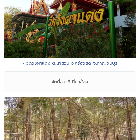
• วัดวังผาแดง ต.นาสวน อ.ศรีสวัสดิ์ จ.กาญจนบุรี
#เนื้อหาที่เกี่ยวข้อง