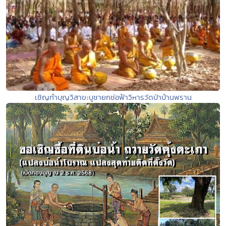
เชิญทำบุญวิสาขะบูชายกช่อฟ้าวิหารวัดป่าบ้านพราน