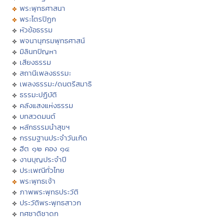
พระพุทธศาสนา
พระไตรปิฏก
หัวข้อธรรม
พจนานุกรมพุทธศาสน์
มิลินทปัญหา
เสียงธรรม
สถานีเพลงธรรมะ
เพลงธรรมะ/ดนตรีสมาธิ
ธรรมะปฏิบัติ
คลังแสงแห่งธรรม
บทสวดมนต์
หลักธรรมนำสุขฯ
กรรมฐานประจำวันเกิด
ฮีต ๑๒ คอง ๑๔
งานบุญประจำปี
ประเพณีทั่วไทย
พระพุทธเจ้า
ภาพพระพุทธประวัติ
ประวัติพระพุทธสาวก
ทศชาติชาดก