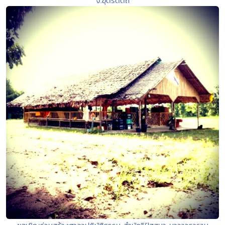
จ.อุตรดิตถ์