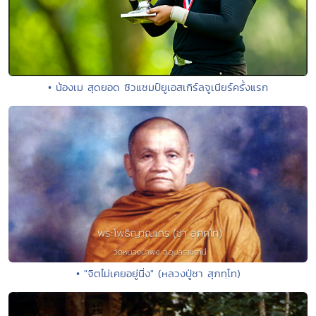
• น้องเม สุดยอด ซิวแชมป์ยูเอสเกิร์ลจูเนียร์ครั้งแรก
• "จิตไม่เคยอยู่นิ่ง" (หลวงปู่ชา สุภทฺโท)