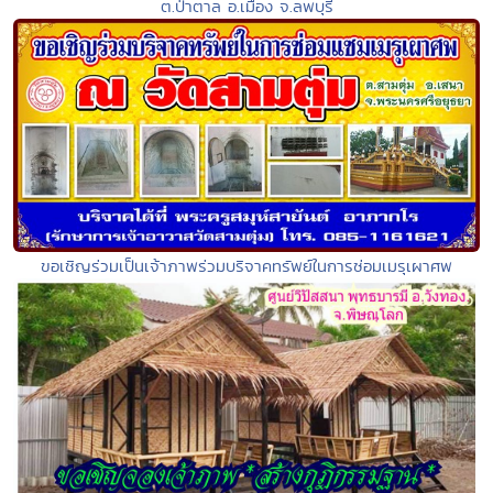
ต.ป่าตาล อ.เมือง จ.ลพบุรี
ขอเชิญร่วมเป็นเจ้าภาพร่วมบริจาคทรัพย์ในการซ่อมเมรุเผาศพ